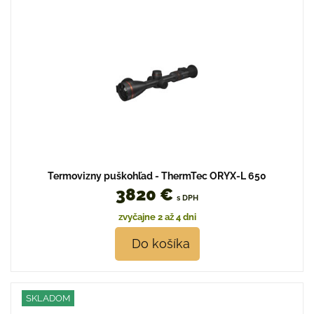
Termovizny puškohľad - ThermTec ORYX-L 650
3820 €
s DPH
zvyčajne 2 až 4 dni
Do košíka
SKLADOM