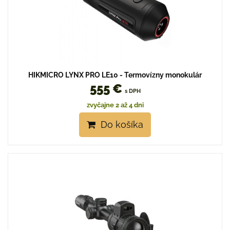
HIKMICRO LYNX PRO LE10 - Termovízny monokulár
555 €
s DPH
zvyčajne 2 až 4 dni
Do košíka