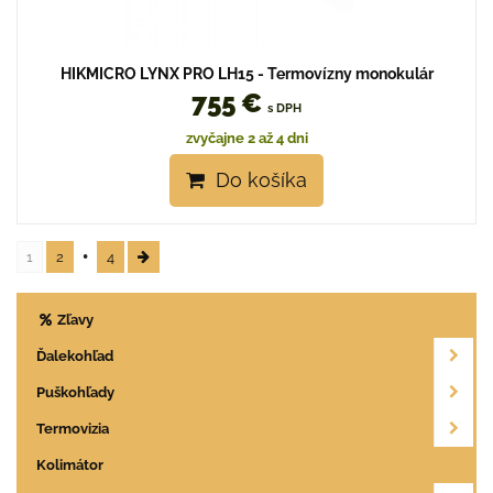
HIKMICRO LYNX PRO LH15 - Termovízny monokulár
755 €
s DPH
zvyčajne 2 až 4 dni
Do košíka
1
2
4
Zľavy
Ďalekohľad
Puškohľady
Termovizia
Kolimátor