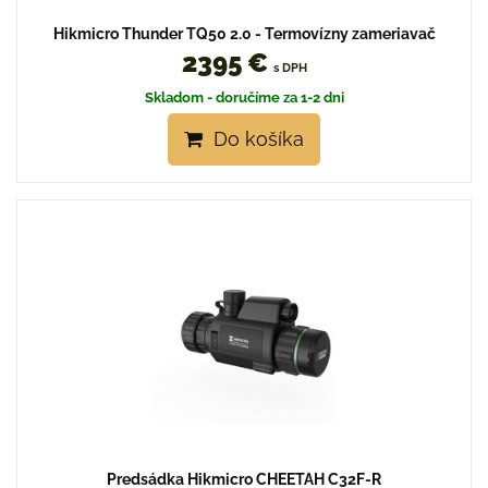
Hikmicro Thunder TQ50 2.0 - Termovízny zameriavač
2395 €
s DPH
Skladom - doručíme za 1-2 dni
Do košíka
Predsádka Hikmicro CHEETAH C32F-R