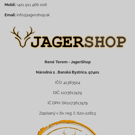
Mobil:
+421 911 466 006
Email:
info@jagershop.sk
René Terem - JagerShop
Národná 2 , Banská Bystrica, 97401
IČO: 41383524
DIČ: 1073617479
IČ DPH: SK1073617479
Zapísaný v živ. reg. č. 620-22813