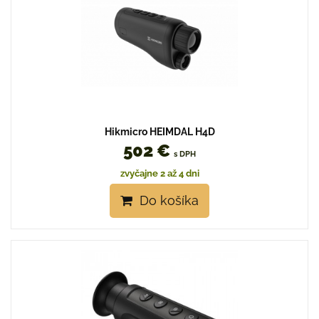
Hikmicro HEIMDAL H4D
502 €
s DPH
zvyčajne 2 až 4 dni
Do košíka