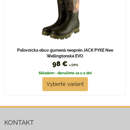
Poľovnícka obuv gumená neoprén JACK PYKE Neo
Wellingtonské EVO
98 €
s DPH
Skladom - doručíme za 1-2 dni
Vyberte variant
KONTAKT