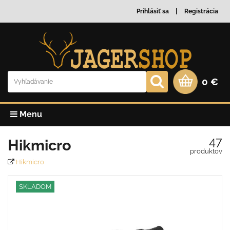
Prihlásiť sa
Registrácia
0 €
Menu
47
Hikmicro
produktov
Hikmicro
SKLADOM