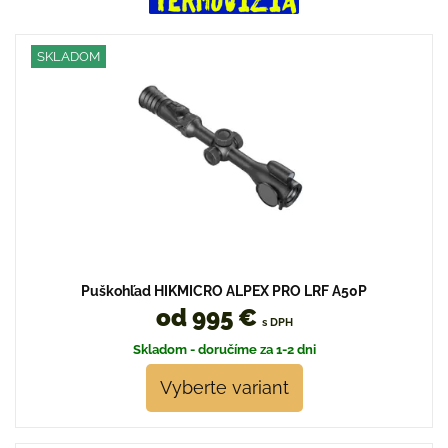
SKLADOM
Puškohľad HIKMICRO ALPEX PRO LRF A50P
od 995 €
s DPH
Skladom - doručíme za 1-2 dni
Vyberte variant