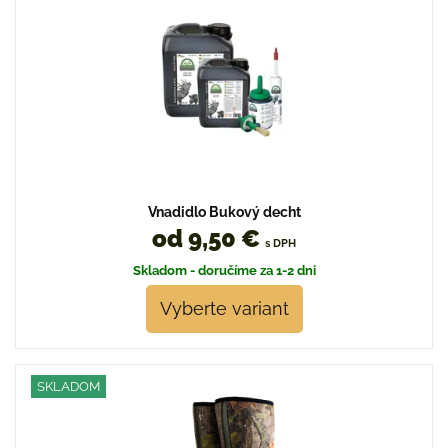
Vnadidlo Bukový decht
od 9,50 €
s DPH
Skladom - doručíme za 1-2 dni
Vyberte variant
SKLADOM