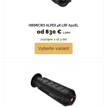
HIKMICRO ALPEX 4K LRF A50EL
od 830 €
s DPH
zvyčajne 2 až 4 dni
Vyberte variant