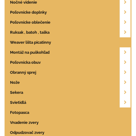
Nočné videnie
Poľovnícke doplnky
Poľovnícke oblečenie
Ruksak , batoh , taška
Weaver lišta picatinny
Montáž na puškohľad
Poľovnícka obuv
Obranný sprej
Nože
Sekera
Svietidlá
Fotopasca
Vnadenie zvery
Odpudzovač zvery