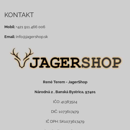
KONTAKT
Mobil:
+421 911 466 006
Email:
info@jagershop.sk
René Terem - JagerShop
Národná 2 , Banská Bystrica, 97401
IČO: 41383524
DIČ: 1073617479
IČ DPH: SK1073617479