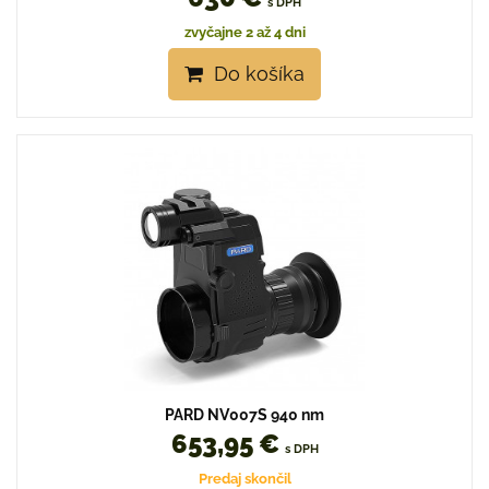
s DPH
zvyčajne 2 až 4 dni
Do košíka
PARD NV007S 940 nm
653,95 €
s DPH
Predaj skončil