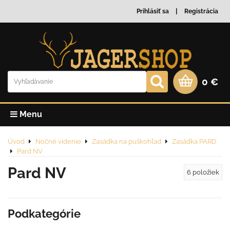
Prihlásiť sa
Registrácia
0 €
Menu
Úvod
Nočné videnie
Zasádka na puškohľad
Zasádka PARD
Pard NV
Pard NV
6
položiek
Podkategórie