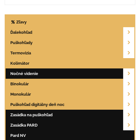
Zľavy
Ďalekohľad
Puškohľady
Termovizia
Kolimátor
Nočné videnie
Binokulár
Monokulár
Puškohľad digitálny deň noc
Zasádka na puškohľad
Zasádka PARD
Pard NV