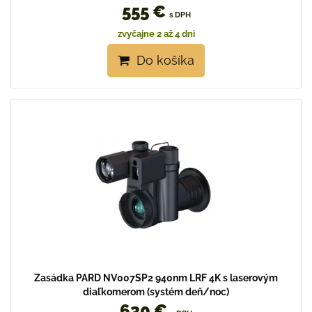
555 €
s DPH
zvyčajne 2 až 4 dni
Do košíka
Zasádka PARD NV007SP2 940nm LRF 4K s laserovým
diaľkomerom (systém deň/noc)
630 €