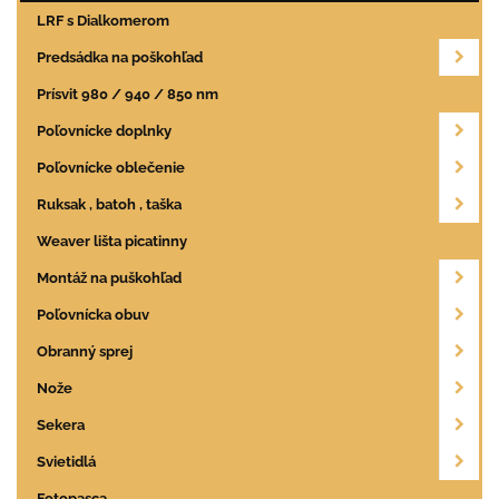
LRF s Dialkomerom
Predsádka na poškohľad
Prísvit 980 / 940 / 850 nm
Poľovnícke doplnky
Poľovnícke oblečenie
Ruksak , batoh , taška
Weaver lišta picatinny
Montáž na puškohľad
Poľovnícka obuv
Obranný sprej
Nože
Sekera
Svietidlá
Fotopasca