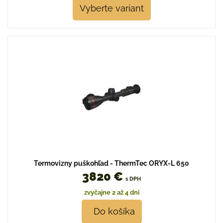
Vyberte variant
Termovizny puškohľad - ThermTec ORYX-L 650
3820 €
s DPH
zvyčajne 2 až 4 dni
Do košíka