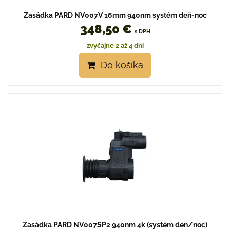
Zasádka PARD NV007V 16mm 940nm systém deň-noc
348,50 €
s DPH
zvyčajne 2 až 4 dni
Do košíka
Zasádka PARD NV007SP2 940nm 4k (systém den/noc)