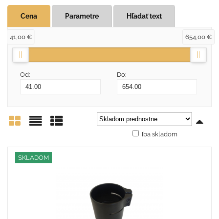
Cena
Parametre
Hľadať text
41,00 €
654,00 €
Od:
Do:
Iba skladom
Mriežka
Zoznam
Tabuľka
SKLADOM