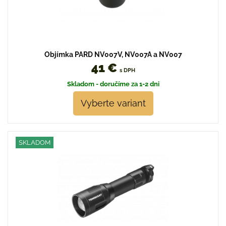
Objímka PARD NV007V, NV007A a NV007
41 €
s DPH
Skladom - doručíme za 1-2 dni
Vyberte variant
SKLADOM