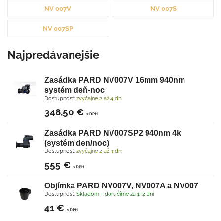
NV 007V
NV 007S
NV 007SP
Najpredávanejšie
Zasádka PARD NV007V 16mm 940nm
systém deň-noc
Dostupnosť:
zvyčajne 2 až 4 dni
348,50 €
s DPH
Zasádka PARD NV007SP2 940nm 4k
(systém den/noc)
Dostupnosť:
zvyčajne 2 až 4 dni
555 €
s DPH
Objímka PARD NV007V, NV007A a NV007
Dostupnosť:
Skladom - doručíme za 1-2 dni
41 €
s DPH