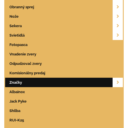
Obranný sprej
Nože
Sekera
Svietidlá
Fotopasca
Vnadenie zvery
Odpudzovač zvery
Komisionálny predaj
Značky
Albainox
Jack Pyke
Shilba
RUI-K25