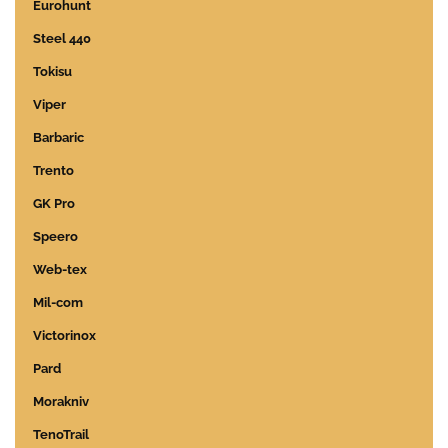
Eurohunt
Steel 440
Tokisu
Viper
Barbaric
Trento
GK Pro
Speero
Web-tex
Mil-com
Victorinox
Pard
Morakniv
TenoTrail