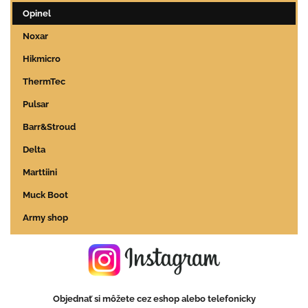
Opinel
Noxar
Hikmicro
ThermTec
Pulsar
Barr&Stroud
Delta
Marttiini
Muck Boot
Army shop
Objednať si môžete cez eshop alebo telefonicky