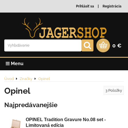
Prihlásiť sa
Registrácia
0 €
Menu
Úvod
Značky
Opinel
Opinel
3
Položky
Najpredávanejšie
OPINEL Tradition Gravure No.08 set -
Limitovaná edícia