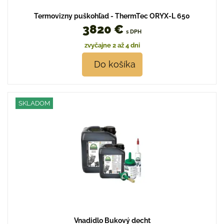
Termovizny puškohľad - ThermTec ORYX-L 650
3820 €
s DPH
zvyčajne 2 až 4 dni
Do košíka
SKLADOM
Vnadidlo Bukový decht