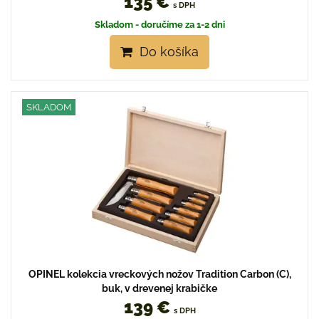
135 €
s DPH
Skladom - doručíme za 1-2 dni
Do košíka
SKLADOM
OPINEL kolekcia vreckových nožov Tradition Carbon (C),
buk, v drevenej krabičke
139 €
s DPH