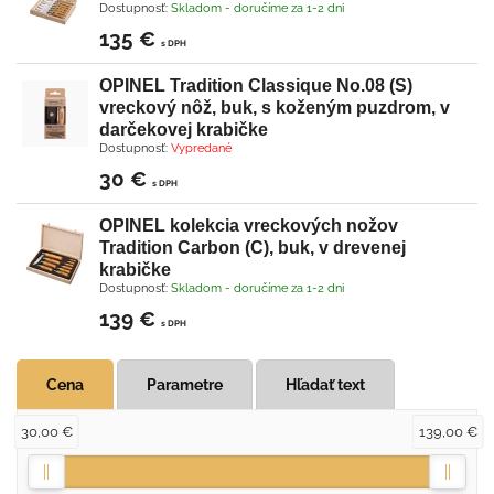
Dostupnosť:
Skladom - doručíme za 1-2 dni
135 €
s DPH
OPINEL Tradition Classique No.08 (S)
vreckový nôž, buk, s koženým puzdrom, v
darčekovej krabičke
Dostupnosť:
Vypredané
30 €
s DPH
OPINEL kolekcia vreckových nožov
Tradition Carbon (C), buk, v drevenej
krabičke
Dostupnosť:
Skladom - doručíme za 1-2 dni
139 €
s DPH
Cena
Parametre
Hľadať text
30,00 €
139,00 €