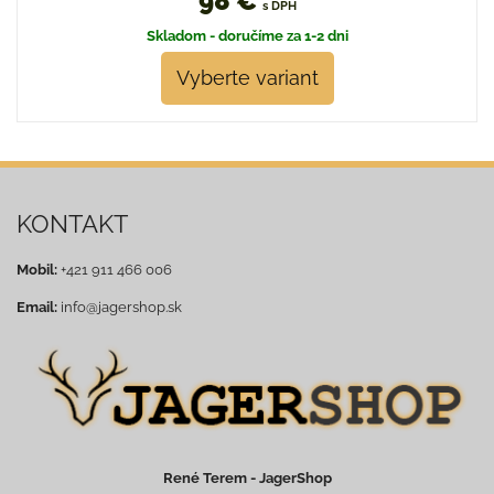
98 €
s DPH
Skladom - doručíme za 1-2 dni
Vyberte variant
KONTAKT
Mobil:
+421 911 466 006
Email:
info@jagershop.sk
René Terem - JagerShop