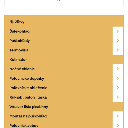
Zľavy
Ďalekohľad
Puškohľady
Termovizia
Kolimátor
Nočné videnie
Poľovnícke doplnky
Poľovnícke oblečenie
Ruksak , batoh , taška
Weaver lišta picatinny
Montáž na puškohľad
Poľovnícka obuv