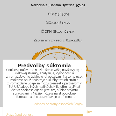
Národná 2 , Banská Bystrica, 97401
IČO: 41383524
DIČ: 1073617479
IČ DPH: SK1073617479
Zapísaný v živ. reg. č. 620-22813
Predvoľby súkromia
Cookies používame na zlepšenie vašej návštevy tejto
webovej stránky, analýzu jej výkonnosti a
zhromažďovanie údajov o jej používaní. Na tento účel
môžeme použiť nástroje a služby tretích strán a
zhromaždené údaje sa môžu preniesť k partnerom v
EÚ, USA alebo iných krajinách. Kliknutím na „Prijať
všetky cookies“ vyjadrujete svoj súhlas s týmto
spracovaním. Nižšie môžete nájsť podrobné
informácie alebo upraviť svoje preferencie.
Zásady ochrany osobných údajov
Predvoľby súkromia
Zásady ochrany osobných údajov
Ukázať podrobnosti