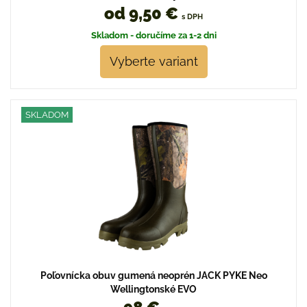
od 9,50 €
s DPH
Skladom - doručíme za 1-2 dni
Vyberte variant
SKLADOM
Poľovnícka obuv gumená neoprén JACK PYKE Neo
Wellingtonské EVO