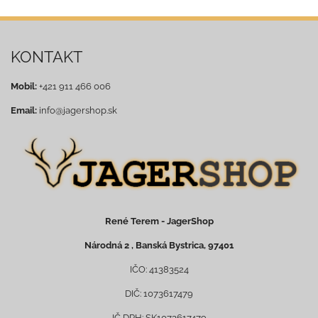
KONTAKT
Mobil:
+421 911 466 006
Email:
info@jagershop.sk
René Terem - JagerShop
Národná 2 , Banská Bystrica, 97401
IČO: 41383524
DIČ: 1073617479
IČ DPH: SK1073617479