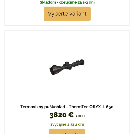
Skladom - doručíme za 1-2 dni
Vyberte variant
Termovizny puškohľad - ThermTec ORYX-L 650
3820 €
s DPH
zvyčajne 2 až 4 dni