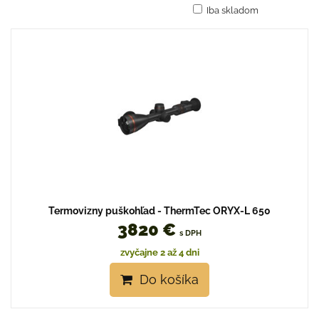
Iba skladom
Mriežka
Zoznam
Tabuľka
Termovizny puškohľad - ThermTec ORYX-L 650
3820 €
s DPH
zvyčajne 2 až 4 dni
Do košíka