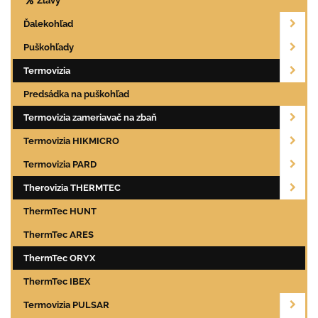
Zľavy
Ďalekohľad
Puškohľady
Termovizia
Predsádka na puškohľad
Termovizia zameriavač na zbaň
Termovizia HIKMICRO
Termovizia PARD
Therovizia THERMTEC
ThermTec HUNT
ThermTec ARES
ThermTec ORYX
ThermTec IBEX
Termovizia PULSAR