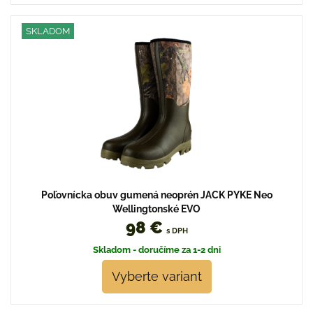
SKLADOM
Poľovnícka obuv gumená neoprén JACK PYKE Neo
Wellingtonské EVO
98 €
s DPH
Skladom - doručíme za 1-2 dni
Vyberte variant