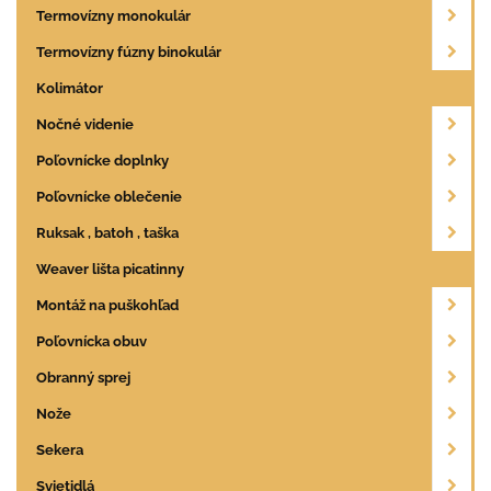
Termovízny monokulár
Termovízny fúzny binokulár
Kolimátor
Nočné videnie
Poľovnícke doplnky
Poľovnícke oblečenie
Ruksak , batoh , taška
Weaver lišta picatinny
Montáž na puškohľad
Poľovnícka obuv
Obranný sprej
Nože
Sekera
Svietidlá