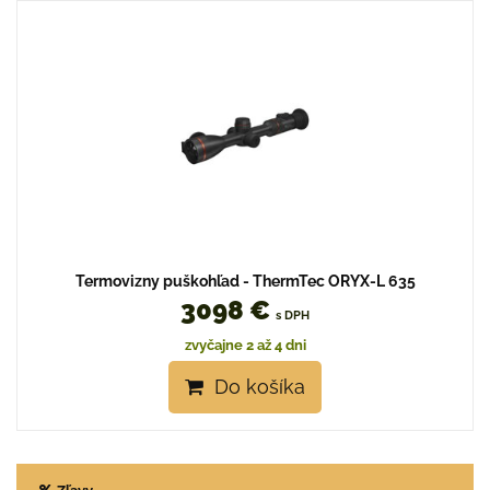
Termovizny puškohľad - ThermTec ORYX-L 635
3098 €
s DPH
zvyčajne 2 až 4 dni
Do košíka