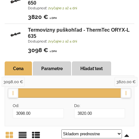
650
Dostupnosť:
zvyčajne 2 až 4 dni
3820 €
s DPH
Termovizny puškohľad - ThermTec ORYX-L
635
Dostupnosť:
zvyčajne 2 až 4 dni
3098 €
s DPH
Cena
Parametre
Hľadať text
3098,00 €
3820,00 €
Od:
Do: