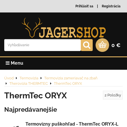
Prihlásiť sa
Registrácia
0 €
Menu
Úvod
Termovizia
Termovizia zameriavač na zbaň
Therovizia THERMTEC
ThermTec ORYX
ThermTec ORYX
2
Položky
Najpredávanejšie
Termovizny puškohľad - ThermTec ORYX-L