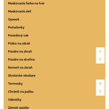
Maskovacia farba na tvár
Maskovacia sieť
Opasok
Peňaženky
Posedový vak
Pútko na zdraň
Púzdro na zbraň
Púzdro na strelivo
Remeň na zbraň
Strelecké okuliare
Termosky
Chránič na pažbu
Vábničky
Zámok spúšte