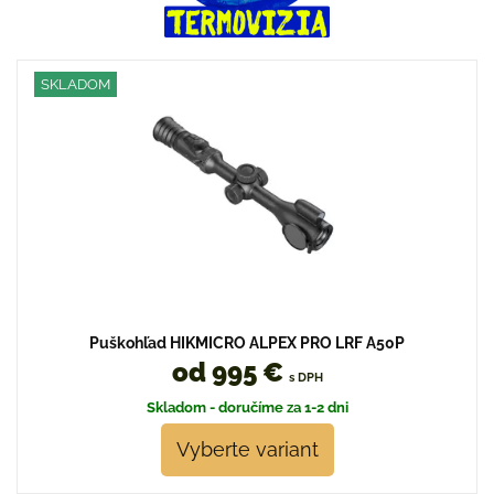
SKLADOM
Puškohľad HIKMICRO ALPEX PRO LRF A50P
od 995 €
s DPH
Skladom - doručíme za 1-2 dni
Vyberte variant