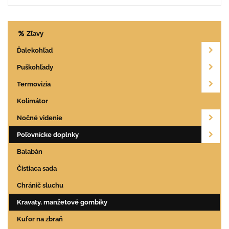
Zľavy
Ďalekohľad
Puškohľady
Termovizia
Kolimátor
Nočné videnie
Poľovnícke doplnky
Balabán
Čistiaca sada
Chránič sluchu
Kravaty, manžetové gombíky
Kufor na zbraň