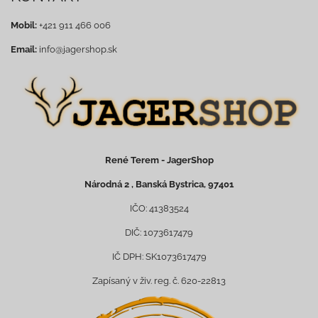
Mobil:
+421 911 466 006
Email:
info@jagershop.sk
René Terem - JagerShop
Národná 2 , Banská Bystrica, 97401
IČO: 41383524
DIČ: 1073617479
IČ DPH: SK1073617479
Zapísaný v živ. reg. č. 620-22813