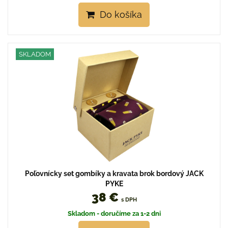
Do košíka
SKLADOM
Poľovnícky set gombíky a kravata brok bordový JACK
PYKE
38 €
s DPH
Skladom - doručíme za 1-2 dni