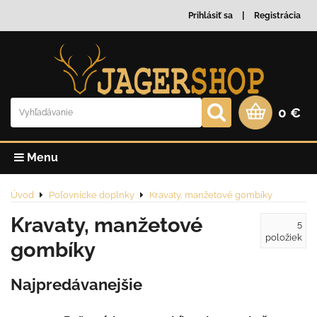
Prihlásiť sa
Registrácia
0 €
Menu
Úvod
Poľovnícke doplnky
Kravaty, manžetové gombíky
Kravaty, manžetové
5
položiek
gombíky
Najpredávanejšie