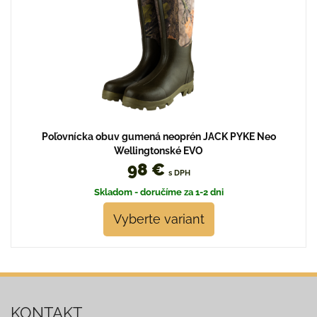
Poľovnícka obuv gumená neoprén JACK PYKE Neo
Wellingtonské EVO
98 €
s DPH
Skladom - doručíme za 1-2 dni
Vyberte variant
KONTAKT