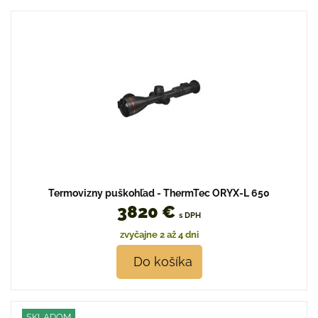
Termovizny puškohľad - ThermTec ORYX-L 650
3820 €
s DPH
zvyčajne 2 až 4 dni
Do košíka
SKLADOM