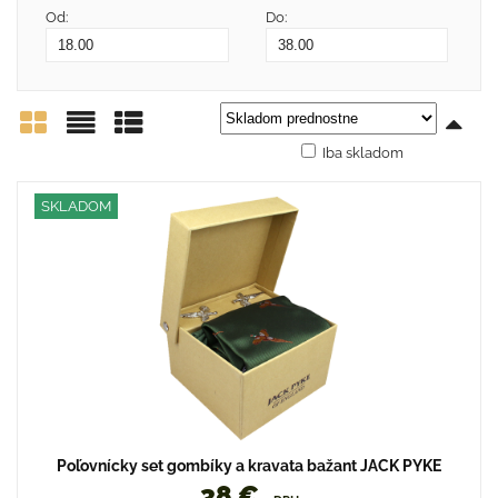
Od:
Do:
Iba skladom
Mriežka
Zoznam
Tabuľka
SKLADOM
Poľovnícky set gombíky a kravata bažant JACK PYKE
38 €