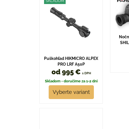
SKLADOM
Nočn
SHI
Puškohľad HIKMICRO ALPEX
PRO LRF A50P
od 995 €
s DPH
Skladom - doručíme za 1-2 dni
Vyberte variant