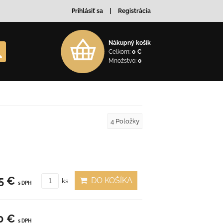
Prihlásiť sa
Registrácia
Nákupný košík
Celkom:
0 €
Množstvo:
0
4
Položky
5 €
DO KOŠÍKA
ks
s DPH
0 €
s DPH