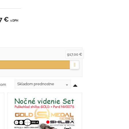
7 €
s DPH
917,00 €
Skladom prednostne
adom