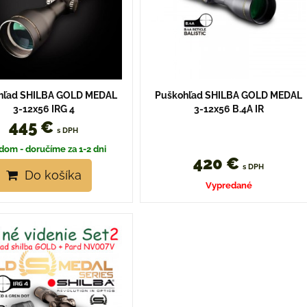
hľad SHILBA GOLD MEDAL
Puškohľad SHILBA GOLD MEDAL
3-12x56 IRG 4
3-12x56 B.4A IR
445 €
s DPH
dom - doručíme za 1-2 dni
420 €
s DPH
Do košíka
Vypredané