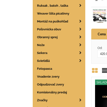
Ruksak , batoh , taška
Weaver lišta picatinny
Montáž na puškohľad
Poľovnícka obuv
Cena
Obranný sprej
Nože
Od:
Sekera
Svietidlá
Fotopasca
Vnadenie zvery
Mrie
Z
SKLA
Odpudzovač zvery
Komisionálny predaj
Značky