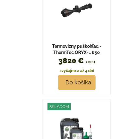
Termovizny puškohľad -
ThermTec ORYX-L 650
3820 €
s DPH
zvyčajne 2 až 4 dni
Do košíka
SKLADOM