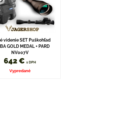
é videnie SET Puškohľad
LBA GOLD MEDAL + PARD
NV007V
642 €
s DPH
Vypredané