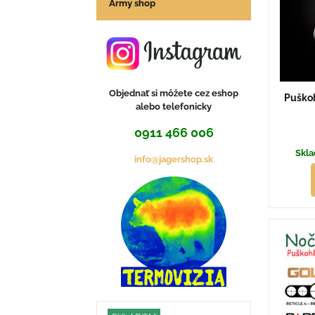
Army shop
Objednať si môžete cez eshop
Puško
alebo telefonicky
0911 466 006
Skla
info@jagershop.sk