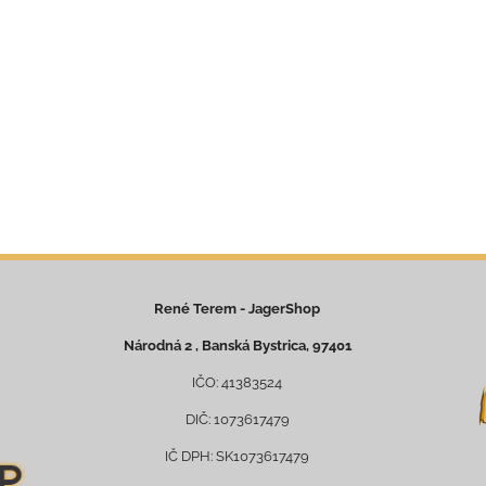
René Terem - JagerShop
Národná 2 , Banská Bystrica, 97401
IČO: 41383524
DIČ: 1073617479
IČ DPH: SK1073617479