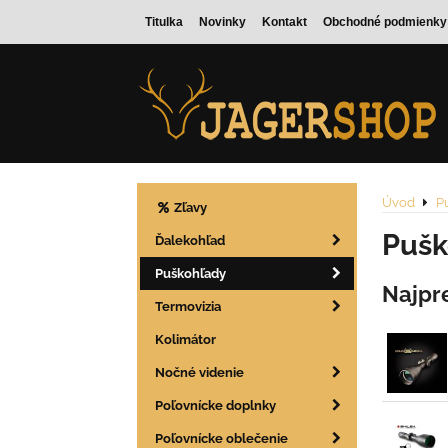
Titulka
Novinky
Kontakt
Obchodné podmienky
Úvod
P
Zľavy
Pušk
Ďalekohľad
Puškohľady
Najpr
Termovizia
Kolimátor
Nočné videnie
Poľovnícke doplnky
Poľovnícke oblečenie