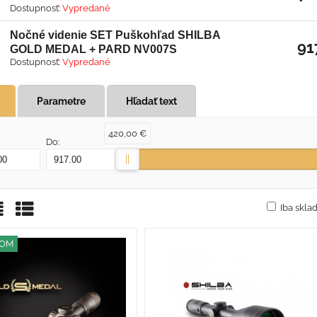
Dostupnosť:
Vypredané
Nočné videnie SET Puškohľad SHILBA
91
GOLD MEDAL + PARD NV007S
Dostupnosť:
Vypredané
Parametre
Hľadať text
420,00 €
Do:
Iba skl
žka
oznam
Tabuľka
DOM