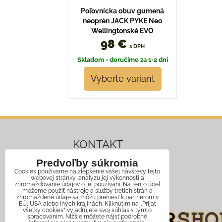
Poľovnícka obuv gumená
neoprén JACK PYKE Neo
Wellingtonské EVO
98 €
s DPH
Skladom - doručíme za 1-2 dni
Vyberte variant
KONTAKT
Predvoľby súkromia
Mobil:
+421 911 466 006
Cookies používame na zlepšenie vašej návštevy tejto
webovej stránky, analýzu jej výkonnosti a
Email:
info@jagershop.sk
zhromažďovanie údajov o jej používaní. Na tento účel
môžeme použiť nástroje a služby tretích strán a
zhromaždené údaje sa môžu preniesť k partnerom v
EÚ, USA alebo iných krajinách. Kliknutím na „Prijať
všetky cookies“ vyjadrujete svoj súhlas s týmto
spracovaním. Nižšie môžete nájsť podrobné