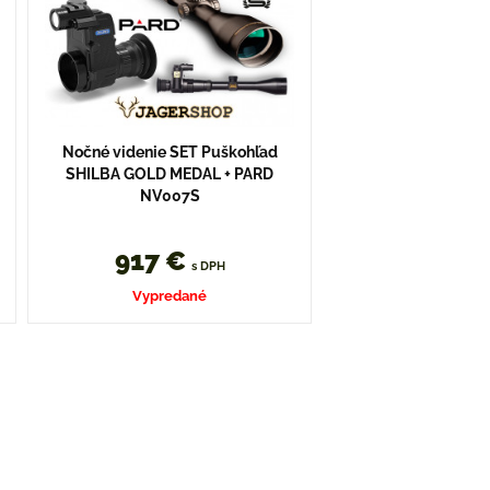
Nočné videnie SET Puškohľad
SHILBA GOLD MEDAL + PARD
NV007S
917 €
s DPH
Vypredané