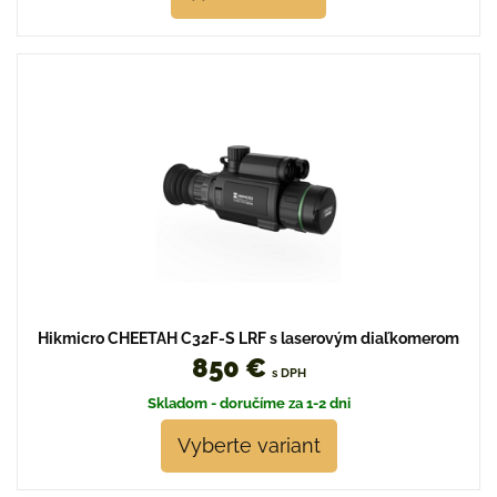
Hikmicro CHEETAH C32F-S LRF s laserovým diaľkomerom
850 €
s DPH
Skladom - doručíme za 1-2 dni
Vyberte variant