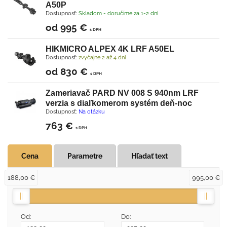
A50P
Dostupnosť:
Skladom - doručíme za 1-2 dni
od 995 €
s DPH
HIKMICRO ALPEX 4K LRF A50EL
Dostupnosť:
zvyčajne 2 až 4 dni
od 830 €
s DPH
Zameriavač PARD NV 008 S 940nm LRF
verzia s diaľkomerom systém deň-noc
Dostupnosť:
Na otázku
763 €
s DPH
Cena
Parametre
Hľadať text
188,00 €
995,00 €
Od:
Do: