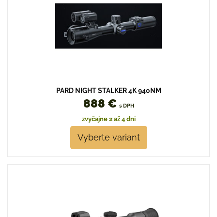
PARD NIGHT STALKER 4K 940NM
888 €
s DPH
zvyčajne 2 až 4 dni
Vyberte variant