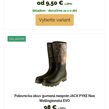
od 9,50 €
s DPH
Skladom - doručíme za 1-2 dni
Vyberte variant
SKLADOM
Poľovnícka obuv gumená neoprén JACK PYKE Neo
Wellingtonské EVO
98 €
s DPH