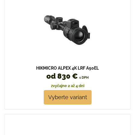
HIKMICRO ALPEX 4K LRF A50EL
od 830 €
s DPH
zvyčajne 2 až 4 dni
Vyberte variant