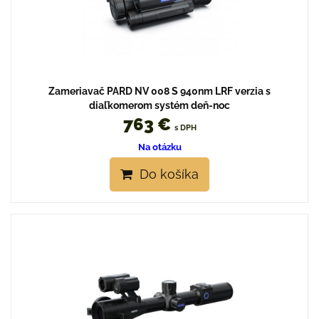
Zameriavač PARD NV 008 S 940nm LRF verzia s
diaľkomerom systém deň-noc
763 €
s DPH
Na otázku
Do košíka