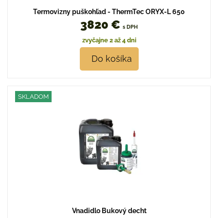
Termovizny puškohľad - ThermTec ORYX-L 650
3820 €
s DPH
zvyčajne 2 až 4 dni
Do košíka
SKLADOM
Vnadidlo Bukový decht