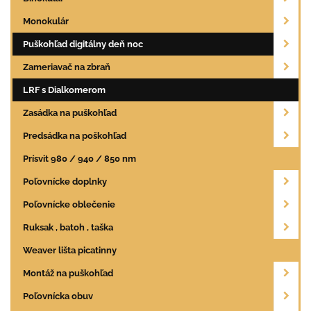
Monokulár
Puškohľad digitálny deň noc
Zameriavač na zbraň
LRF s Dialkomerom
Zasádka na puškohľad
Predsádka na poškohľad
Prísvit 980 / 940 / 850 nm
Poľovnícke doplnky
Poľovnícke oblečenie
Ruksak , batoh , taška
Weaver lišta picatinny
Montáž na puškohľad
Poľovnícka obuv