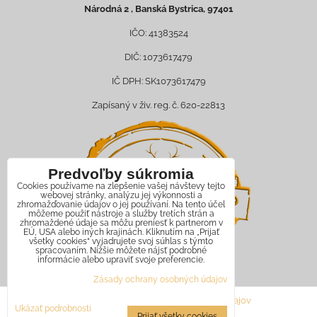
Národná 2 , Banská Bystrica, 97401
IČO: 41383524
DIČ: 1073617479
IČ DPH: SK1073617479
Zapísaný v živ. reg. č. 620-22813
Predvoľby súkromia
Cookies používame na zlepšenie vašej návštevy tejto
webovej stránky, analýzu jej výkonnosti a
zhromažďovanie údajov o jej používaní. Na tento účel
môžeme použiť nástroje a služby tretích strán a
zhromaždené údaje sa môžu preniesť k partnerom v
EÚ, USA alebo iných krajinách. Kliknutím na „Prijať
všetky cookies“ vyjadrujete svoj súhlas s týmto
spracovaním. Nižšie môžete nájsť podrobné
informácie alebo upraviť svoje preferencie.
Zásady ochrany osobných údajov
Predvoľby súkromia
Zásady ochrany osobných údajov
Ukázať podrobnosti
Prijať všetky cookies