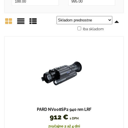
Iba skladom
Mriežka
Zoznam
Tabuľka
PARD NV008SP2 940 nm LRF
912 €
s DPH
zvyčajne 2 až 4 dni