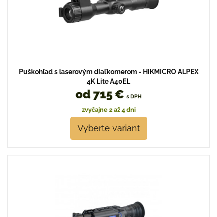
Puškohľad s laserovým diaľkomerom - HIKMICRO ALPEX
4K Lite A40EL
od 715 €
s DPH
zvyčajne 2 až 4 dni
Vyberte variant