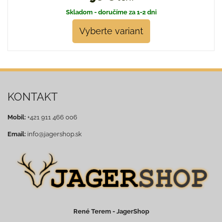
Skladom - doručíme za 1-2 dni
Vyberte variant
KONTAKT
Mobil:
+421 911 466 006
Email:
info@jagershop.sk
René Terem - JagerShop