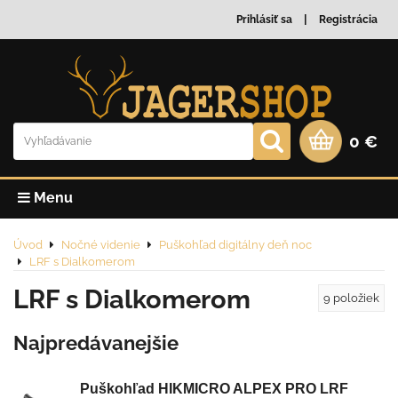
Prihlásiť sa
Registrácia
0 €
Menu
Úvod
Nočné videnie
Puškohľad digitálny deň noc
LRF s Dialkomerom
LRF s Dialkomerom
9
položiek
Najpredávanejšie
Puškohľad HIKMICRO ALPEX PRO LRF