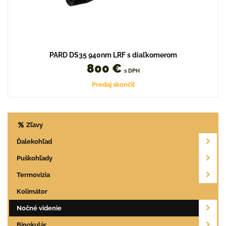
PARD DS35 940nm LRF s diaľkomerom
800 €
s DPH
Predaj skončil
Zľavy
Ďalekohľad
Puškohľady
Termovizia
Kolimátor
Nočné videnie
Binokulár