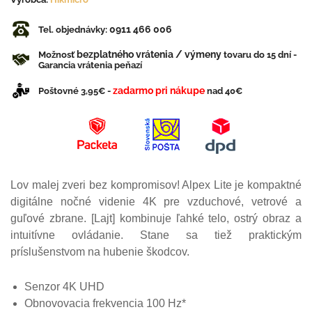
0911 466 006
Tel. objednávky:
bezplatného vrátenia / výmeny
Možnosť
tovaru do 15 dní -
Garancia vrátenia peňazí
zadarmo pri nákupe
Poštovné 3,95€ -
nad 40€
Lov malej zveri bez kompromisov! Alpex Lite je kompaktné
digitálne nočné videnie 4K pre vzduchové, vetrové a
guľové zbrane. [Lajt] kombinuje ľahké telo, ostrý obraz a
intuitívne ovládanie. Stane sa tiež praktickým
príslušenstvom na hubenie škodcov.
Senzor 4K UHD
Obnovovacia frekvencia 100 Hz*