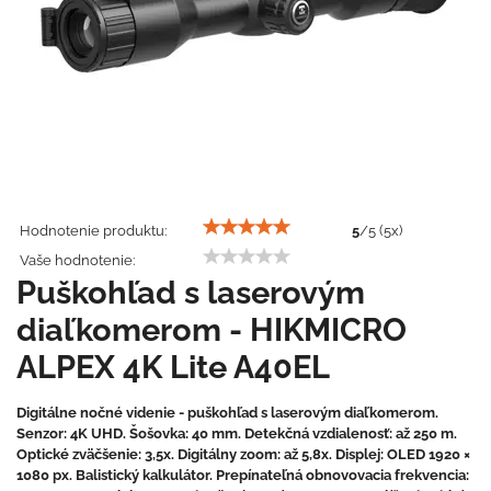
Hodnotenie produktu:
5
/
5
(
5
x)
Vaše hodnotenie:
Puškohľad s laserovým
diaľkomerom - HIKMICRO
ALPEX 4K Lite A40EL
Digitálne nočné videnie - puškohľad s laserovým diaľkomerom.
Senzor: 4K UHD. Šošovka: 40 mm. Detekčná vzdialenosť: až 250 m.
Optické zväčšenie: 3,5x. Digitálny zoom: až 5,8x. Displej: OLED 1920 ×
1080 px. Balistický kalkulátor. Prepínateľná obnovovacia frekvencia: