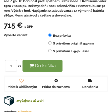
100 / 50 Hz. Odolnosť proti spätnému rázu: 6000 J. Rozlíšenie videí:
1920 x 1080 px. Režimy: deň/noc/zelená/žltá. Priemer tubusu: 30
mm. Výdrž: 7 hod. Napájanie: 1x zabudovaná a 1x výmenná batéria
18650. Menu aj návod v češtine a slovenčine.
715 €
s DPH
Vyberte variant
Bez prísvitu
S prísvitom originál 940nm
S prísvitom L-940 Laser
Do košíka
ks
Pridať k Obľúbeným
Pridať do zoznamu
Doručenia
zvyčajne 2 až 4 dni
Výrobca:
Hikmicro