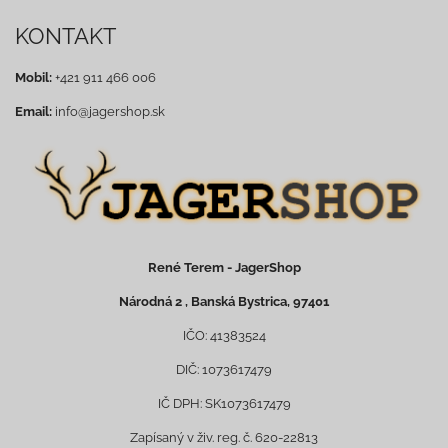
KONTAKT
Mobil:
+421 911 466 006
Email:
info@jagershop.sk
René Terem - JagerShop
Národná 2 , Banská Bystrica, 97401
IČO: 41383524
DIČ: 1073617479
IČ DPH: SK1073617479
Zapísaný v živ. reg. č. 620-22813