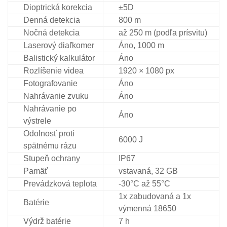
Dioptrická korekcia
±5D
Denná detekcia
800 m
Nočná detekcia
až 250 m (podľa prísvitu)
Laserový diaľkomer
Áno, 1000 m
Balistický kalkulátor
Áno
Rozlíšenie videa
1920 × 1080 px
Fotografovanie
Áno
Nahrávanie zvuku
Áno
Nahrávanie po
Áno
výstrele
Odolnosť proti
6000 J
spätnému rázu
Stupeň ochrany
IP67
Pamäť
vstavaná, 32 GB
Prevádzková teplota
-30°C až 55°C
1x zabudovaná a 1x
Batérie
výmenná 18650
Výdrž batérie
7 h