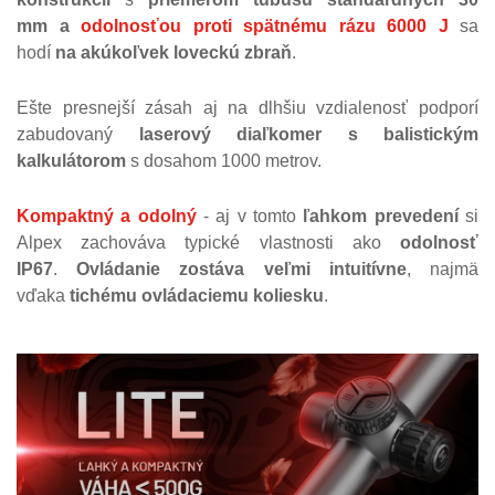
mm
a
odolnosťou proti spätnému rázu 6000 J
sa
hodí
na akúkoľvek loveckú zbraň
.
Ešte presnejší zásah aj na dlhšiu vzdialenosť podporí
zabudovaný
laserový diaľkomer s balistickým
kalkulátorom
s dosahom 1000 metrov.
Kompaktný a odolný
- aj v tomto
ľahkom prevedení
si
Alpex zachováva typické vlastnosti ako
odolnosť
IP67
.
Ovládanie zostáva veľmi intuitívne
, najmä
vďaka
tichému ovládaciemu koliesku
.