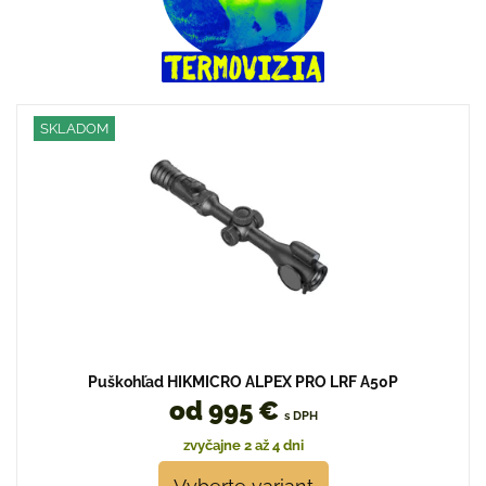
SKLADOM
Puškohľad HIKMICRO ALPEX PRO LRF A50P
od 995 €
s DPH
zvyčajne 2 až 4 dni