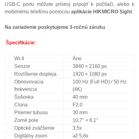
USB-C portu môžete prístroj pripojiť k počítači, alebo k
mobilnému telefónu pomocou
aplikácie HIKMICRO Sight
.
Na zariadenie poskytujeme 3-ročnú záruku
Špecifikácie:
Wi-fi
Áno
Senzor
3840 × 2160 px
Rozlíšenie displeja
1920 × 1080 px
Obnovovacia
100 Hz (Full HD) / 50 Hz
frekvencia
(4K)
Šošovka
40 mm
Clona
F2.0
Priemer tubusu
30 mm
Zorné pole
10,7° × 6,1°
Optické
zväčšenie
3,5x
Digitálny zoom
až 5,8x