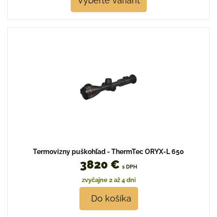
Vyberte variant
Termovizny puškohľad - ThermTec ORYX-L 650
3820 €
s DPH
zvyčajne 2 až 4 dni
Do košíka