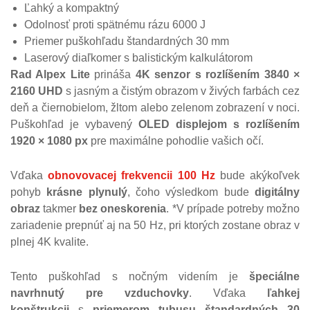
Ľahký a kompaktný
Odolnosť proti spätnému rázu 6000 J
Priemer puškohľadu štandardných 30 mm
Laserový diaľkomer s balistickým kalkulátorom
Rad Alpex Lite
prináša
4K senzor s rozlíšením 3840 ×
2160 UHD
s jasným a čistým obrazom v živých farbách cez
deň a čiernobielom, žltom alebo zelenom zobrazení v noci.
Puškohľad je vybavený
OLED displejom s rozlíšením
1920 × 1080 px
pre maximálne pohodlie vašich očí.
Vďaka
obnovovacej frekvencii 100 Hz
bude akýkoľvek
pohyb
krásne plynulý
, čoho výsledkom bude
digitálny
obraz
takmer
bez oneskorenia
. *V prípade potreby možno
zariadenie prepnúť aj na 50 Hz, pri ktorých zostane obraz v
plnej 4K kvalite.
Tento puškohľad s nočným videním je
špeciálne
navrhnutý pre vzduchovky
. Vďaka
ľahkej
konštrukcii
s
priemerom tubusu štandardných 30