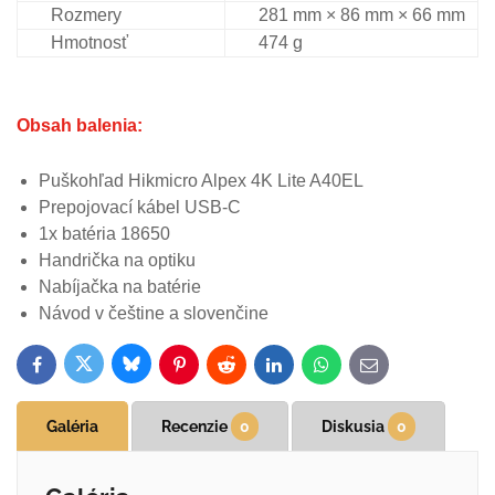
Rozmery
281 mm × 86 mm × 66 mm
Hmotnosť
474 g
Obsah balenia:
Puškohľad Hikmicro Alpex 4K Lite A40EL
Prepojovací kábel USB-C
1x batéria 18650
Handrička na optiku
Nabíjačka na batérie
Návod v češtine a slovenčine
Bluesky
Twitter
Facebook
Pinterest
Reddit
LinkedIn
WhatsApp
E-
mail
Galéria
Recenzie
0
Diskusia
0