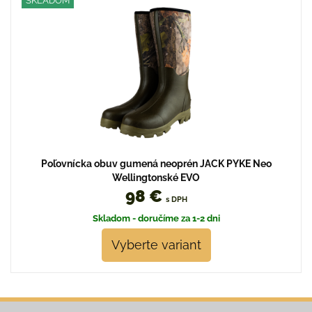
SKLADOM
Poľovnícka obuv gumená neoprén JACK PYKE Neo
Wellingtonské EVO
98 €
s DPH
Skladom - doručíme za 1-2 dni
Vyberte variant