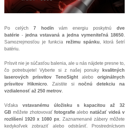
Po celých
7 hodín
vám energiu poskytnú
dve
batérie
-
jedna vstavaná a jedna vymeniteľná 18650
.
Samozrejmosťou je funkcia
režimu spánku
, ktorá šetrí
batériu.
Prísvit nie je súčasťou balenia, ale u nás nájdete presne to,
čo potrebujete! Vyberte si z našej ponuky
kvalitných
laserových prísvitov TenoSight
alebo
originálnych
prísvitov Hikmicro
. Zaistite si
nočnú detekciu na
vzdialenosť až 250 metrov
.
Vďaka
vstavanému úložisku
s kapacitou až 32
GB
môžete zhotovovať
fotografie
alebo
natáčať videá v
rozlíšení 1920 x 1080 px
. Zaznamenané zábery môžete
kedykoľvek zobraziť alebo odstrániť. Prostredníctvom