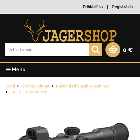
Prihlásiť sa
Registrácia
0 €
Menu
Úvod
Nočné videnie
Puškohľad digitálny deň noc
LRF s Dialkomerom