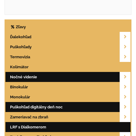
Zľavy
Ďalekohľad
Puškohľady
Termovizia
Kolimátor
Nočné videnie
Binokulár
Monokulár
Puškohľad digitálny deň noc
Zameriavač na zbraň
LRF s Dialkomerom