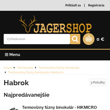
Prihlásiť sa
Registrácia
0 €
Menu
Úvod
Termovizia
Termovízny fúzny binokulár
Termovízny fúzny binokulár Hikmicro
Habrok
3
Položky
Najpredávanejšie
Termovízny fúzny binokulár - HIKMICRO