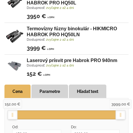
HABROK PRO HQ50L
Dostupnosť:
zvyčajne 2 až 4 dni
3950 €
s DPH
Termovízny fúzny binokulár - HIKMICRO
HABROK PRO HQ50LN
Dostupnosť:
zvyčajne 2 až 4 dni
3999 €
s DPH
Laserový prísvit pre Habrok PRO 940nm
Dostupnosť:
zvyčajne 2 až 4 dni
152 €
s DPH
Cena
Parametre
Hľadať text
152,00 €
3999,00 €
Od:
Do: