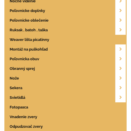
Nočné videnie
Poľovnícke doplnky
Poľovnícke oblečenie
Ruksak , batoh , taška
Weaver lišta picatinny
Montáž na puškohľad
Poľovnícka obuv
Obranný sprej
Nože
Sekera
Svietidlá
Fotopasca
Vnadenie zvery
Odpudzovač zvery