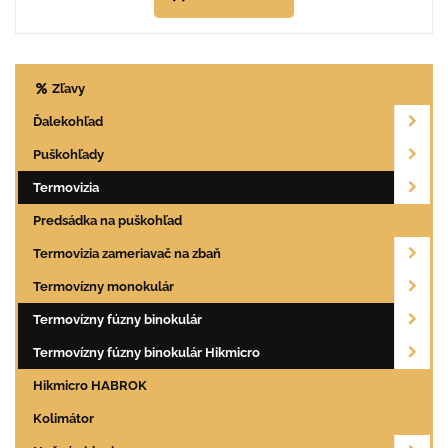
Zľavy
Ďalekohľad
Puškohľady
Termovizia
Predsádka na puškohľad
Termovizia zameriavač na zbaň
Termovízny monokulár
Termovízny fúzny binokulár
Termovízny fúzny binokulár Hikmicro
Hikmicro HABROK
Kolimátor