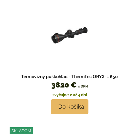
Termovizny puškohľad - ThermTec ORYX-L 650
3820 €
s DPH
zvyčajne 2 až 4 dni
Do košíka
SKLADOM