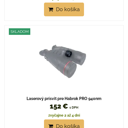
Do košíka
SKLADOM
Laserový prísvit pre Habrok PRO 940nm
152 €
s DPH
zvyčajne 2 až 4 dni
Do košíka