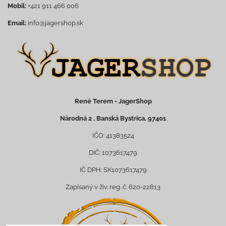
Mobil:
+421 911 466 006
Email:
info@jagershop.sk
René Terem - JagerShop
Národná 2 , Banská Bystrica, 97401
IČO: 41383524
DIČ: 1073617479
IČ DPH: SK1073617479
Zapísaný v živ. reg. č. 620-22813