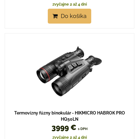
zvyčajne 2 až 4 dni
Do košíka
Termovízny fúzny binokulár - HIKMICRO HABROK PRO
HQ50LN
3999 €
s DPH
zvyčajne 2 až 4 dni