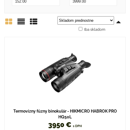
Iba skladom
Mriežka
Zoznam
Tabuľka
Termovízny fúzny binokulár - HIKMICRO HABROK PRO
HQ50L
3950 €
s DPH