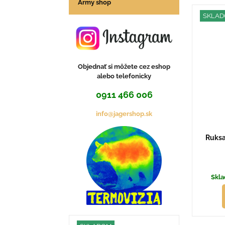
Army shop
Mrie
Z
SKLA
Objednať si môžete cez eshop
alebo telefonicky
0911 466 006
info@jagershop.sk
Ruksa
Skla