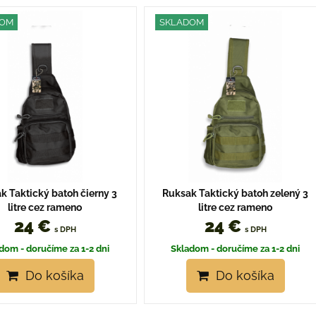
žka
oznam
Tabuľka
DOM
SKLADOM
k Taktický batoh čierny 3
Ruksak Taktický batoh zelený 3
litre cez rameno
litre cez rameno
24 €
24 €
s DPH
s DPH
dom - doručíme za 1-2 dni
Skladom - doručíme za 1-2 dni
Do košíka
Do košíka