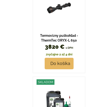
Termovizny puškohľad -
ThermTec ORYX-L 650
3820 €
s DPH
zvyčajne 2 až 4 dni
Do košíka
SKLADOM