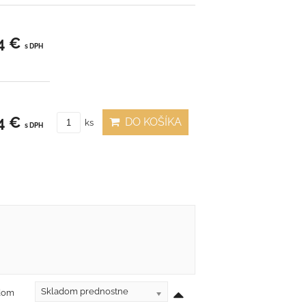
4 €
s DPH
4 €
DO KOŠÍKA
ks
s DPH
Skladom prednostne
adom