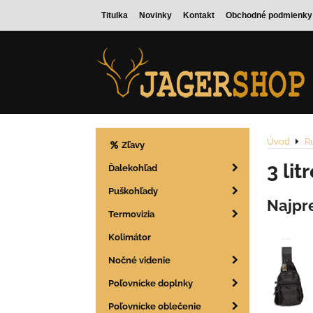
Titulka
Novinky
Kontakt
Obchodné podmienky
Úvod
Ru
Zľavy
3 lit
Ďalekohľad
Puškohľady
Najpr
Termovizia
Kolimátor
Nočné videnie
Poľovnícke doplnky
Poľovnícke oblečenie