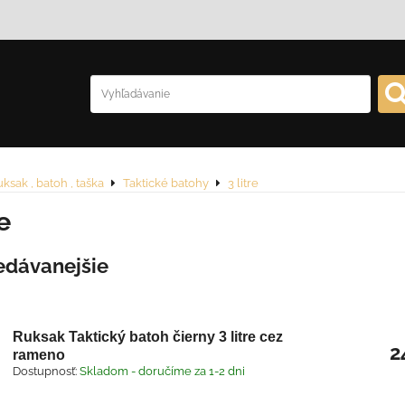
ksak , batoh , taška
Taktické batohy
3 litre
re
edávanejšie
Ruksak Taktický batoh čierny 3 litre cez
2
rameno
Dostupnosť:
Skladom - doručíme za 1-2 dni