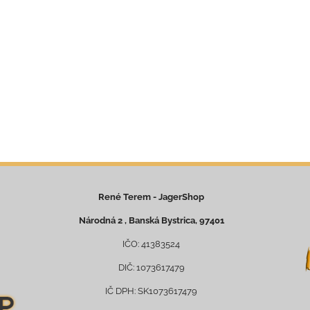
René Terem - JagerShop
Národná 2 , Banská Bystrica, 97401
IČO: 41383524
DIČ: 1073617479
IČ DPH: SK1073617479