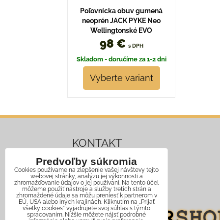
Poľovnícka obuv gumená
neoprén JACK PYKE Neo
Wellingtonské EVO
98 €
s DPH
Skladom - doručíme za 1-2 dni
Vyberte variant
KONTAKT
Predvoľby súkromia
Mobil:
+421 911 466 006
Cookies používame na zlepšenie vašej návštevy tejto
webovej stránky, analýzu jej výkonnosti a
Email:
info@jagershop.sk
zhromažďovanie údajov o jej používaní. Na tento účel
môžeme použiť nástroje a služby tretích strán a
zhromaždené údaje sa môžu preniesť k partnerom v
EÚ, USA alebo iných krajinách. Kliknutím na „Prijať
všetky cookies“ vyjadrujete svoj súhlas s týmto
spracovaním. Nižšie môžete nájsť podrobné