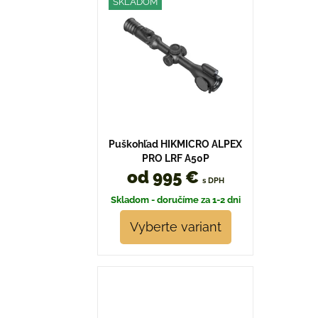
SKLADOM
Puškohľad HIKMICRO ALPEX
PRO LRF A50P
od 995 €
s DPH
Skladom - doručíme za 1-2 dni
Vyberte variant