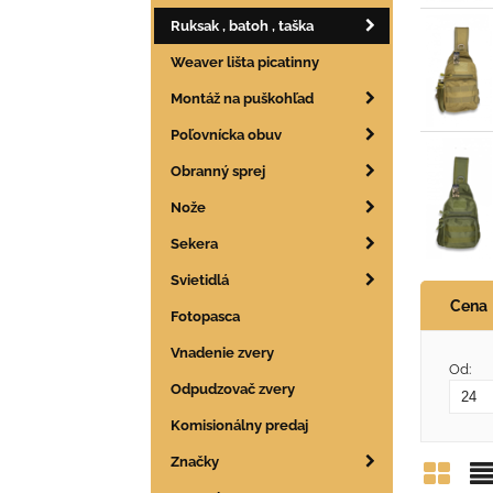
Ruksak , batoh , taška
Weaver lišta picatinny
Montáž na puškohľad
Poľovnícka obuv
Obranný sprej
Nože
Sekera
Svietidlá
Cena
Fotopasca
Vnadenie zvery
Od:
Odpudzovač zvery
Komisionálny predaj
Značky