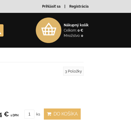
Prihlásiť sa
Registrácia
Nákupný košík
Celkom:
0 €
Množstvo:
0
3
Položky
4 €
DO KOŠÍKA
ks
s DPH