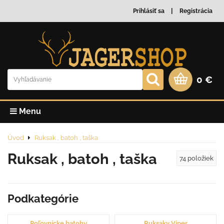
Prihlásiť sa
Registrácia
0 €
Menu
Úvod
Ruksak , batoh , taška
Ruksak , batoh , taška
74
položiek
Podkategórie
Poľovnícke batohy
Ruksaky Viper