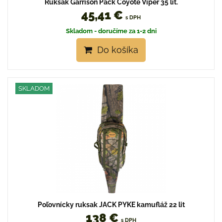
Ruksak Garrison Pack Coyote Viper 35 lit.
45,41 €
s DPH
Skladom - doručíme za 1-2 dni
Do košíka
SKLADOM
Poľovnícky ruksak JACK PYKE kamufláž 22 lit
138 €
s DPH