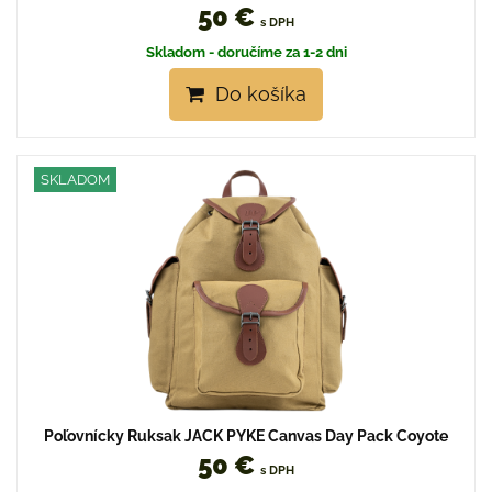
50 €
s DPH
Skladom - doručíme za 1-2 dni
Do košíka
SKLADOM
Poľovnícky Ruksak JACK PYKE Canvas Day Pack Coyote
50 €
s DPH