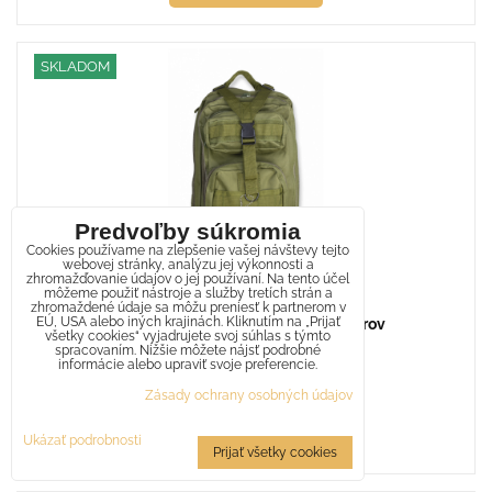
SKLADOM
Predvoľby súkromia
Cookies používame na zlepšenie vašej návštevy tejto
webovej stránky, analýzu jej výkonnosti a
zhromažďovanie údajov o jej používaní. Na tento účel
môžeme použiť nástroje a služby tretích strán a
zhromaždené údaje sa môžu preniesť k partnerom v
EÚ, USA alebo iných krajinách. Kliknutím na „Prijať
Ruksak Taktický batoh zelený 30 litrov
všetky cookies“ vyjadrujete svoj súhlas s týmto
32 €
spracovaním. Nižšie môžete nájsť podrobné
s DPH
informácie alebo upraviť svoje preferencie.
Skladom - doručíme za 1-2 dni
Zásady ochrany osobných údajov
Do košíka
Ukázať podrobnosti
Prijať všetky cookies