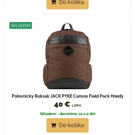
Do košíka
SKLADOM
Poľovnícky Ruksak JACK PYKE Canvas Field Pack Hnedý
40 €
s DPH
Skladom - doručíme za 1-2 dni
Do košíka