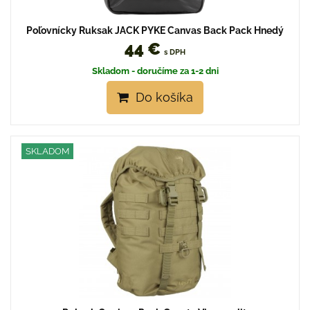
Poľovnícky Ruksak JACK PYKE Canvas Back Pack Hnedý
44 €
s DPH
Skladom - doručíme za 1-2 dni
Do košíka
SKLADOM