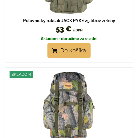
Poľovnícky ruksak JACK PYKE 25 litrov zelený
53 €
s DPH
Skladom - doručíme za 1-2 dni
Do košíka
SKLADOM