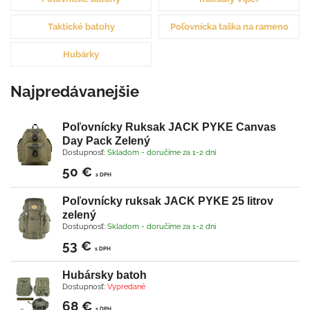
Taktické batohy
Poľovnícka taška na rameno
Hubárky
Najpredávanejšie
Poľovnícky Ruksak JACK PYKE Canvas
Day Pack Zelený
Dostupnosť:
Skladom - doručíme za 1-2 dni
50 €
s DPH
Poľovnícky ruksak JACK PYKE 25 litrov
zelený
Dostupnosť:
Skladom - doručíme za 1-2 dni
53 €
s DPH
Hubársky batoh
Dostupnosť:
Vypredané
68 €
s DPH