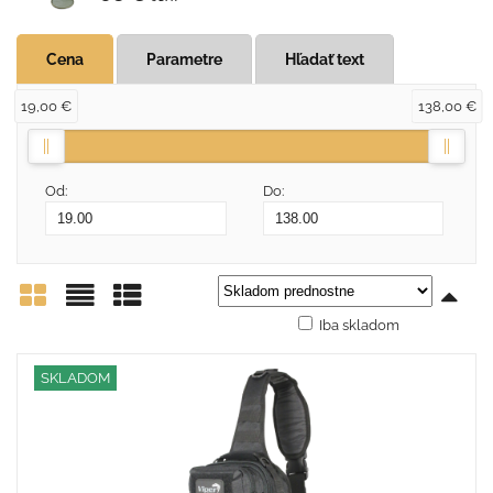
Cena
Parametre
Hľadať text
19,00 €
138,00 €
Od:
Do:
Iba skladom
Mriežka
Zoznam
Tabuľka
SKLADOM