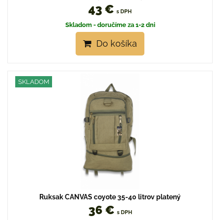
43 €
s DPH
Skladom - doručíme za 1-2 dni
Do košíka
SKLADOM
Ruksak CANVAS coyote 35-40 litrov platený
36 €
s DPH