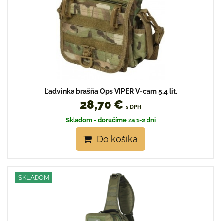
Ľadvinka brašňa Ops VIPER V-cam 5,4 lit.
28,70 €
s DPH
Skladom - doručíme za 1-2 dni
Do košíka
SKLADOM