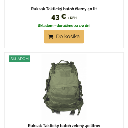
Ruksak Taktický batoh čierny 40 lit
43 €
s DPH
Skladom - doručíme za 1-2 dni
Do košíka
SKLADOM
Ruksak Taktický batoh zelený 40 litrov