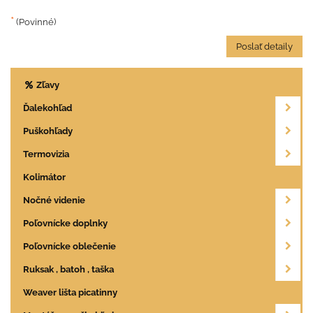
*
(Povinné)
Poslať detaily
Zľavy
Ďalekohľad
Puškohľady
Termovizia
Kolimátor
Nočné videnie
Poľovnícke doplnky
Poľovnícke oblečenie
Ruksak , batoh , taška
Weaver lišta picatinny