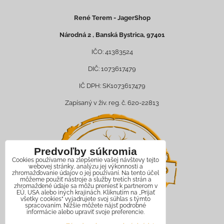
René Terem - JagerShop
Národná 2 , Banská Bystrica, 97401
IČO: 41383524
DIČ: 1073617479
IČ DPH: SK1073617479
Zapísaný v živ. reg. č. 620-22813
Predvoľby súkromia
Cookies používame na zlepšenie vašej návštevy tejto
webovej stránky, analýzu jej výkonnosti a
zhromažďovanie údajov o jej používaní. Na tento účel
môžeme použiť nástroje a služby tretích strán a
zhromaždené údaje sa môžu preniesť k partnerom v
EÚ, USA alebo iných krajinách. Kliknutím na „Prijať
všetky cookies“ vyjadrujete svoj súhlas s týmto
spracovaním. Nižšie môžete nájsť podrobné
informácie alebo upraviť svoje preferencie.