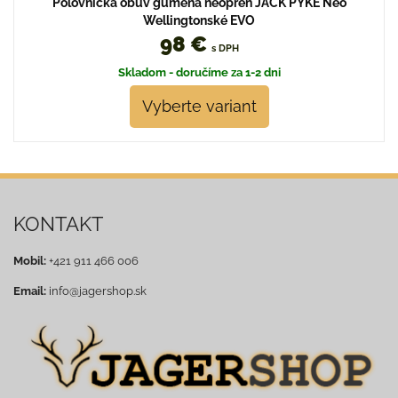
Poľovnícka obuv gumená neoprén JACK PYKE Neo
Wellingtonské EVO
98 €
s DPH
Skladom - doručíme za 1-2 dni
Vyberte variant
KONTAKT
Mobil:
+421 911 466 006
Email:
info@jagershop.sk