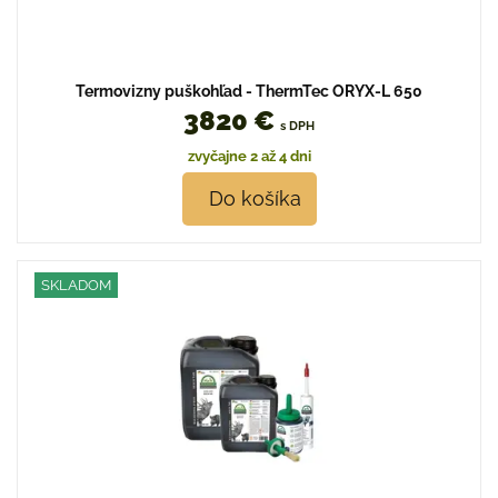
Termovizny puškohľad - ThermTec ORYX-L 650
3820 €
s DPH
zvyčajne 2 až 4 dni
Do košíka
SKLADOM