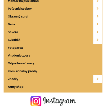
Montáž na puškohľad
Poľovnícka obuv
Obranný sprej
Nože
Sekera
Svietidlá
Fotopasca
Vnadenie zvery
Odpudzovač zvery
Komisionálny predaj
Značky
Army shop