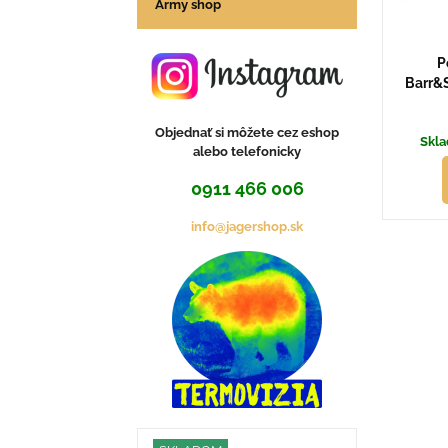
Army shop
P
Barr&
Objednať si môžete cez eshop
Skla
alebo telefonicky
0911 466 006
info@jagershop.sk