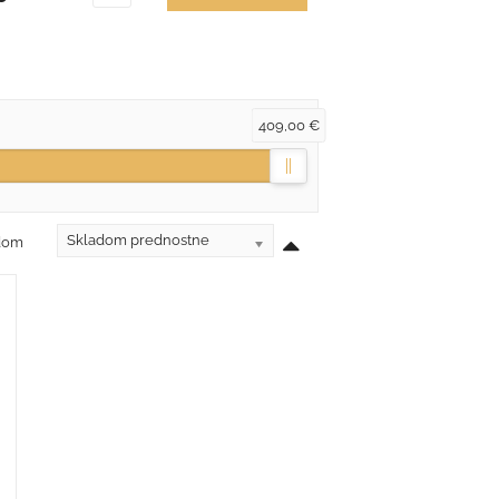
409,00 €
Skladom prednostne
adom