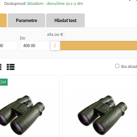
Dostupnosť:
Skladom - doručíme za 1-2 dni
Parametre
Hľadať text
261,00 €
Do:
Iba skl
žka
oznam
Tabuľka
DOM