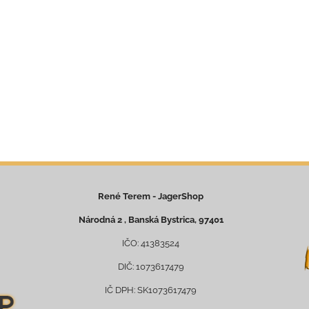
René Terem - JagerShop
Národná 2 , Banská Bystrica, 97401
IČO: 41383524
DIČ: 1073617479
IČ DPH: SK1073617479