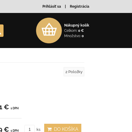
Prihlásiť sa
Registrácia
Nákupný košík
Celkom:
0 €
Množstvo:
0
2
Položky
1 €
s DPH
9 €
DO KOŠÍKA
ks
s DPH