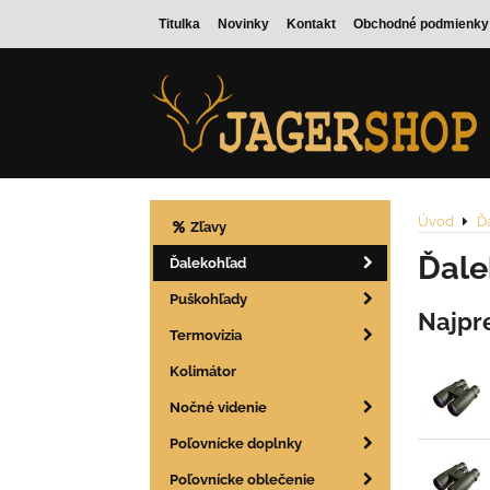
Titulka
Novinky
Kontakt
Obchodné podmienky
Úvod
Ď
Zľavy
Ďale
Ďalekohľad
Puškohľady
Najpr
Termovizia
Kolimátor
Nočné videnie
Poľovnícke doplnky
Poľovnícke oblečenie