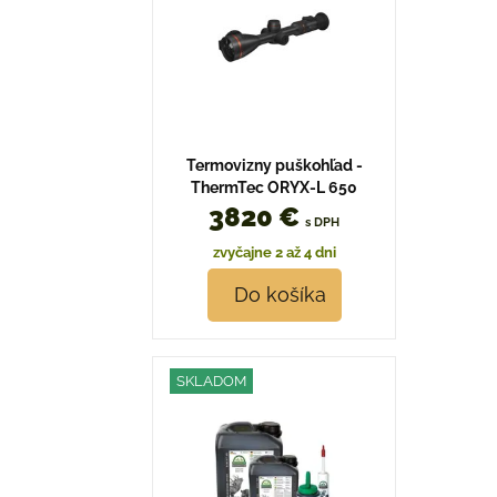
Termovizny puškohľad -
ThermTec ORYX-L 650
3820 €
s DPH
zvyčajne 2 až 4 dni
Do košíka
SKLADOM