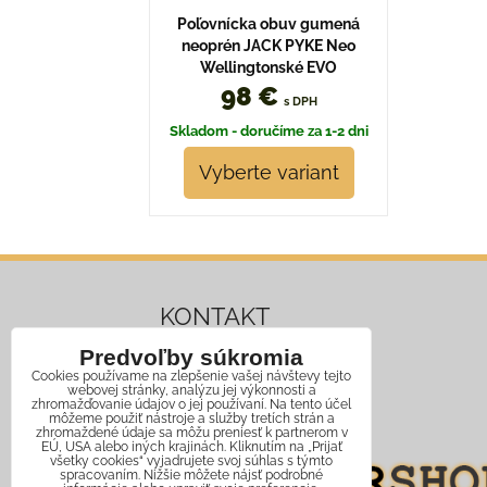
Poľovnícka obuv gumená
neoprén JACK PYKE Neo
Wellingtonské EVO
98 €
s DPH
Skladom - doručíme za 1-2 dni
Vyberte variant
KONTAKT
Predvoľby súkromia
Mobil:
+421 911 466 006
Cookies používame na zlepšenie vašej návštevy tejto
webovej stránky, analýzu jej výkonnosti a
Email:
info@jagershop.sk
zhromažďovanie údajov o jej používaní. Na tento účel
môžeme použiť nástroje a služby tretích strán a
zhromaždené údaje sa môžu preniesť k partnerom v
EÚ, USA alebo iných krajinách. Kliknutím na „Prijať
všetky cookies“ vyjadrujete svoj súhlas s týmto
spracovaním. Nižšie môžete nájsť podrobné