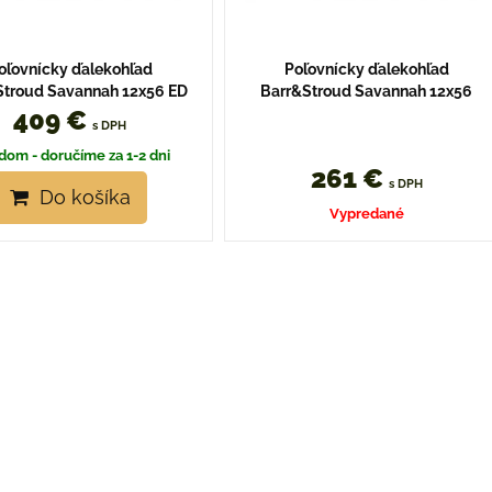
oľovnícky ďalekohľad
Poľovnícky ďalekohľad
Stroud Savannah 12x56 ED
Barr&Stroud Savannah 12x56
409 €
s DPH
dom - doručíme za 1-2 dni
261 €
s DPH
Do košíka
Vypredané