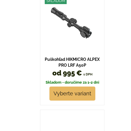
SKLADOM
Puškohľad HIKMICRO ALPEX
PRO LRF A50P
od 995 €
s DPH
Skladom - doručíme za 1-2 dni
Vyberte variant