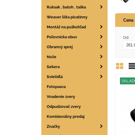
Ruksak , batoh , taška
Weaver lišta picatinny
Cena
Montáž na puškohľad
Poľovnícka obuv
Od:
Obranný sprej
Nože
Sekera
Mrie
Z
Svietidlá
SKLA
Fotopasca
Vnadenie zvery
Odpudzovač zvery
Komisionálny predaj
Značky