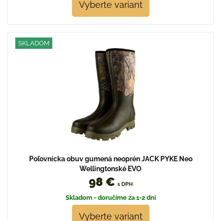
Vyberte variant
SKLADOM
Poľovnícka obuv gumená neoprén JACK PYKE Neo
Wellingtonské EVO
98 €
s DPH
Skladom - doručíme za 1-2 dni
Vyberte variant