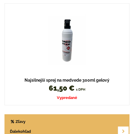
Najsilnejší sprej na medvede 300ml gelový
61,50 €
s DPH
Vypredané
Zľavy
Ďalekohľad