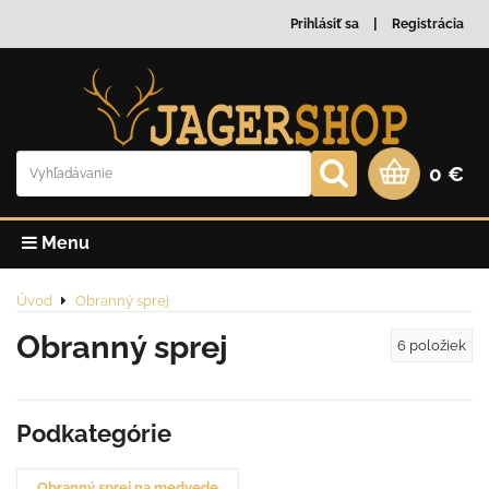
Prihlásiť sa
Registrácia
0 €
Menu
Úvod
Obranný sprej
Obranný sprej
6
položiek
Podkategórie
Obranný sprej na medvede