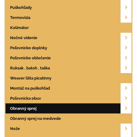
Puškohľady
Termovizia
Kolimátor
Nočné videnie
Poľovnícke doplnky
Poľovnícke oblečenie
Ruksak , batoh , taška
Weaver lišta picatinny
Montáž na puškohľad
Poľovnícka obuv
Obranný sprej
Obranný sprej na medvede
Nože