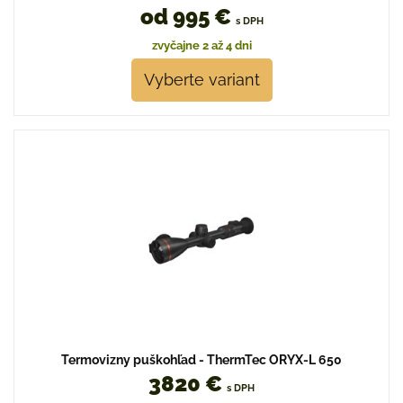
od 995 €
s DPH
zvyčajne 2 až 4 dni
Vyberte variant
Termovizny puškohľad - ThermTec ORYX-L 650
3820 €
s DPH