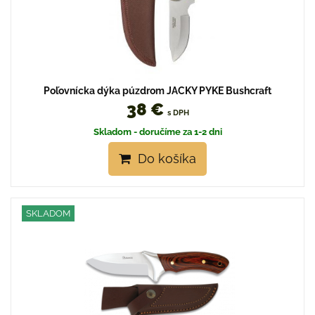
Poľovnícka dýka púzdrom JACKY PYKE Bushcraft
38 €
s DPH
Skladom - doručíme za 1-2 dni
Do košíka
SKLADOM