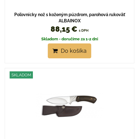
Poľovnícky nož s koženým púzdrom, parohová rukoväť
ALBAINOX
88,15 €
s DPH
Skladom - doručíme za 1-2 dni
Do košíka
SKLADOM