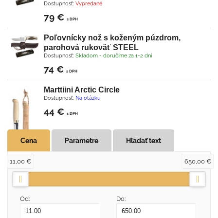
Dostupnosť:
Vypredané
79 €
s DPH
Poľovnícky nož s koženým púzdrom,
parohová rukoväť STEEL
Dostupnosť:
Skladom - doručíme za 1-2 dni
74 €
s DPH
Marttiini Arctic Circle
Dostupnosť:
Na otázku
44 €
s DPH
Cena
Parametre
Hľadať text
11,00 €
650,00 €
Od:
Do: