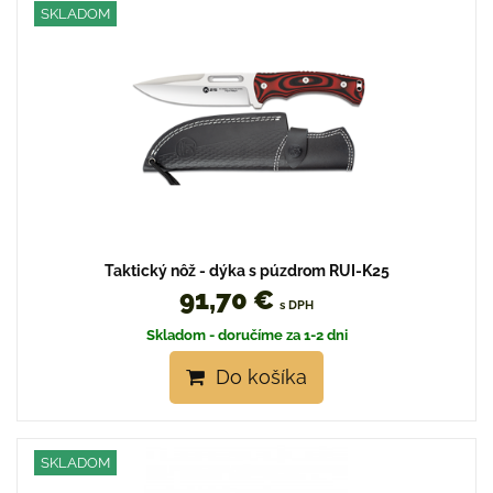
SKLADOM
Taktický nôž - dýka s púzdrom RUI-K25
91,70 €
s DPH
Skladom - doručíme za 1-2 dni
Do košíka
SKLADOM