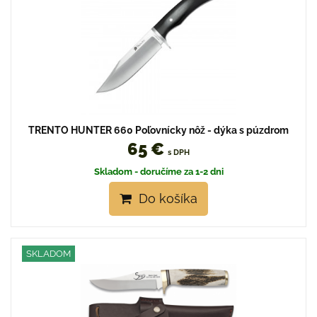
TRENTO HUNTER 660 Poľovnícky nôž - dýka s púzdrom
65 €
s DPH
Skladom - doručíme za 1-2 dni
Do košíka
SKLADOM