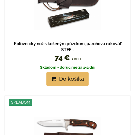
Poľovnícky nož s koženým púzdrom, parohová rukoväť
STEEL
74 €
s DPH
Skladom - doručíme za 1-2 dni
Do košíka
SKLADOM