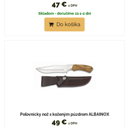
47 €
s DPH
Skladom - doručíme za 1-2 dni
Do košíka
Poľovnícky nož s koženým púzdrom ALBAINOX
49 €
s DPH