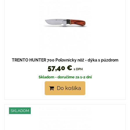
TRENTO HUNTER 700 Poľovnícky nôž - dýka s púzdrom
57,40 €
s DPH
Skladom - doručíme za 1-2 dni
Do košíka
SKLADOM