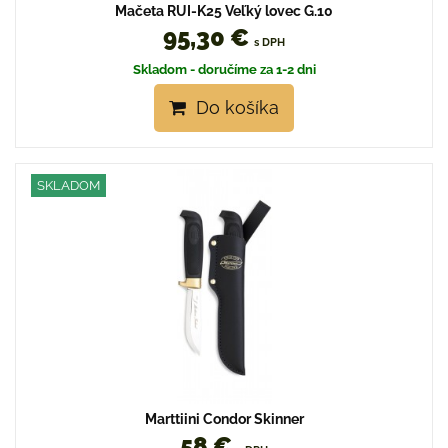
Mačeta RUI-K25 Veľký lovec G.10
95,30 €
s DPH
Skladom - doručíme za 1-2 dni
Do košíka
SKLADOM
Marttiini Condor Skinner
58 €