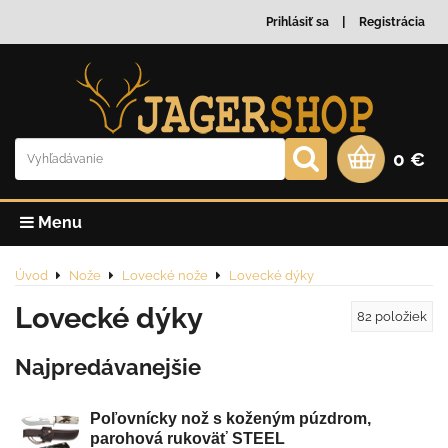
Prihlásiť sa
Registrácia
0 €
Menu
Úvod
Nože
Lovecké nože
Lovecké dýky
Lovecké dýky
82
položiek
Najpredávanejšie
Poľovnícky nož s koženým púzdrom,
parohová rukoväť STEEL