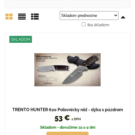
Iba skladom
Mriežka
Zoznam
Tabuľka
SKLADOM
TRENTO HUNTER 620 Poľovnícky nôž - dýka s púzdrom
53 €
s DPH
Skladom - doručíme za 1-2 dni