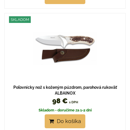
SKLADOM
Poľovnícky nož s koženým púzdrom, parohová rukoväť
ALBAINOX
98 €
s DPH
Skladom - doručíme za 1-2 dni
Do košíka