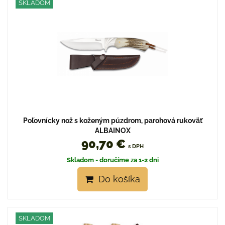
SKLADOM
Poľovnícky nož s koženým púzdrom, parohová rukoväť
ALBAINOX
90,70 €
s DPH
Skladom - doručíme za 1-2 dni
Do košíka
SKLADOM