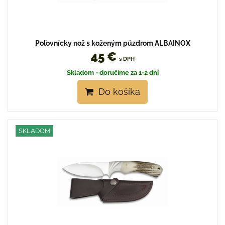
Poľovnícky nož s koženým púzdrom ALBAINOX
45 €
s DPH
Skladom - doručíme za 1-2 dni
Do košíka
SKLADOM