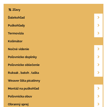
Zľavy
Ďalekohľad
Puškohľady
Termovizia
Kolimátor
Nočné videnie
Poľovnícke doplnky
Poľovnícke oblečenie
Ruksak , batoh , taška
Weaver lišta picatinny
Montáž na puškohľad
Poľovnícka obuv
Obranný sprej