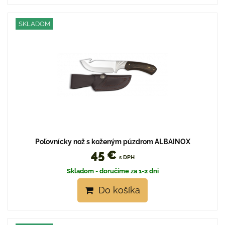
SKLADOM
Poľovnícky nož s koženým púzdrom ALBAINOX
45 €
s DPH
Skladom - doručíme za 1-2 dni
Do košíka