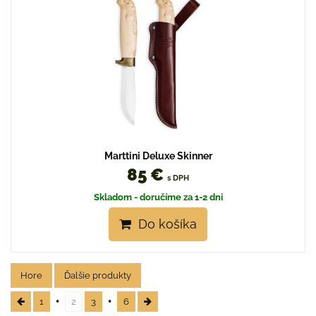
Marttini Deluxe Skinner
85 €
s DPH
Skladom - doručíme za 1-2 dni
Do košíka
Hore
Ďalšie produkty
1
2
3
6