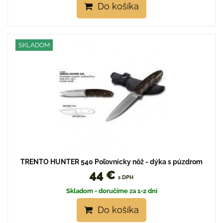
Do košíka
SKLADOM
TRENTO HUNTER 540 Poľovnícky nôž - dýka s púzdrom
44 €
s DPH
Skladom - doručíme za 1-2 dni
Do košíka