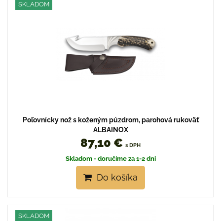
SKLADOM
Poľovnícky nož s koženým púzdrom, parohová rukoväť
ALBAINOX
87,10 €
s DPH
Skladom - doručíme za 1-2 dni
Do košíka
SKLADOM