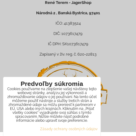
René Terem - JagerShop
Národná 2 , Banská Bystrica, 97401
IČO: 41383524
DIČ: 1073617479
IČ DPH: SK1073617479
Zapísaný v živ. reg. č. 620-22813
Predvoľby súkromia
Cookies používame na zlepšenie vašej návštevy tejto
webovej stránky, analýzu jej výkonnosti a
zhromažďovanie údajov o jej používaní. Na tento účel
môžeme použiť nástroje a služby tretích strán a
zhromaždené údaje sa môžu preniesť k partnerom v
EÚ, USA alebo iných krajinách. Kliknutím na „Prijať
všetky cookies“ vyjadrujete svoj súhlas s týmto
spracovaním. Nižšie môžete nájsť podrobné
informácie alebo upraviť svoje preferencie.
Zásady ochrany osobných údajov