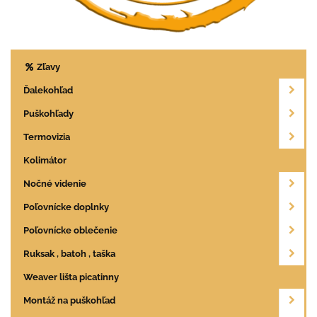
Zľavy
Ďalekohľad
Puškohľady
Termovizia
Kolimátor
Nočné videnie
Poľovnícke doplnky
Poľovnícke oblečenie
Ruksak , batoh , taška
Weaver lišta picatinny
Montáž na puškohľad