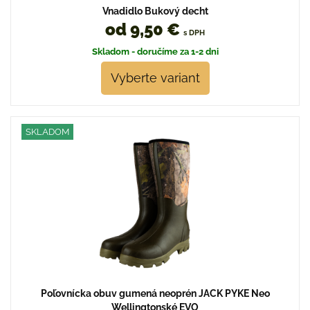
Vnadidlo Bukový decht
od 9,50 €
s DPH
Skladom - doručíme za 1-2 dni
Vyberte variant
SKLADOM
Poľovnícka obuv gumená neoprén JACK PYKE Neo
Wellingtonské EVO