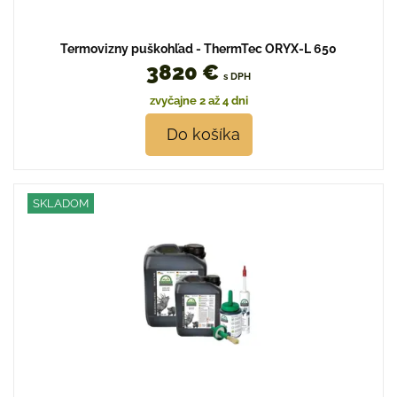
Termovizny puškohľad - ThermTec ORYX-L 650
3820 €
s DPH
zvyčajne 2 až 4 dni
Do košíka
SKLADOM