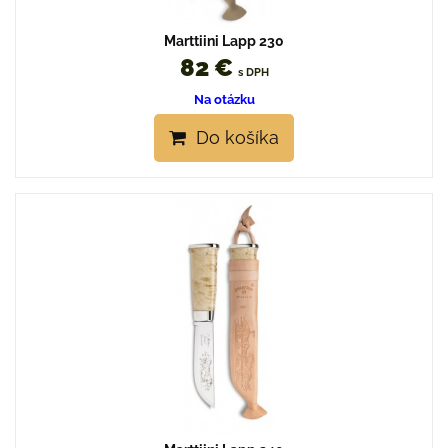
Marttiini Lapp 230
82 €
s DPH
Na otázku
Do košíka