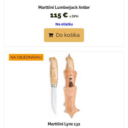
Marttiini Lumberjack Antler
115 €
s DPH
Na otázku
Do košíka
NA OBJEDNÁVKU
Marttiini Lynx 132