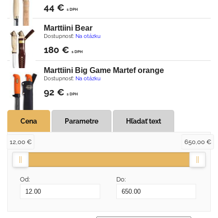
44 €
s DPH
Marttiini Bear
Dostupnosť:
Na otázku
180 €
s DPH
Marttiini Big Game Martef orange
Dostupnosť:
Na otázku
92 €
s DPH
Cena
Parametre
Hľadať text
12,00 €
650,00 €
Od:
Do: