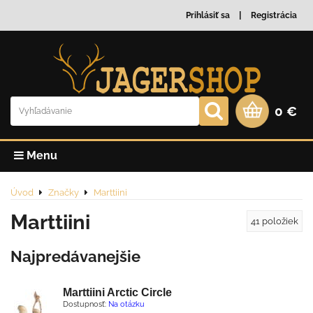
Prihlásiť sa
Registrácia
0 €
Menu
Úvod
Značky
Marttiini
Marttiini
41
položiek
Najpredávanejšie
Marttiini Arctic Circle
Dostupnosť:
Na otázku