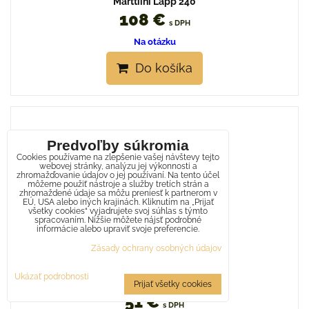
Marttiini Lapp 240
108 €
s DPH
Na otázku
Do košíka
Predvoľby súkromia
Cookies používame na zlepšenie vašej návštevy tejto
webovej stránky, analýzu jej výkonnosti a
zhromažďovanie údajov o jej používaní. Na tento účel
môžeme použiť nástroje a služby tretích strán a
zhromaždené údaje sa môžu preniesť k partnerom v
EÚ, USA alebo iných krajinách. Kliknutím na „Prijať
všetky cookies“ vyjadrujete svoj súhlas s týmto
spracovaním. Nižšie môžete nájsť podrobné
informácie alebo upraviť svoje preferencie.
Zásady ochrany osobných údajov
Ukázať podrobnosti
Marttiini MFK Rosewood Folding
Prijať všetky cookies
51 €
s DPH