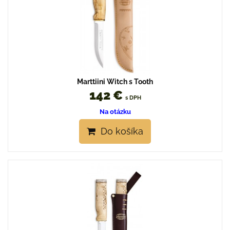
Marttiini Witch s Tooth
142 €
s DPH
Na otázku
Do košíka