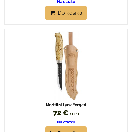
Na otázku
Do košíka
Marttiini Lynx Forged
72 €
s DPH
Na otázku