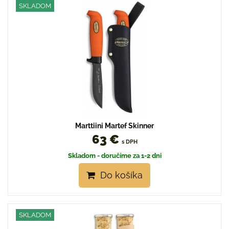
SKLADOM
Marttiini Martef Skinner
63 €
s DPH
Skladom - doručíme za 1-2 dni
Do košíka
SKLADOM