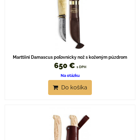
Marttiini Damascus poľovnícky nož s koženým púzdrom
650 €
s DPH
Na otázku
Do košíka