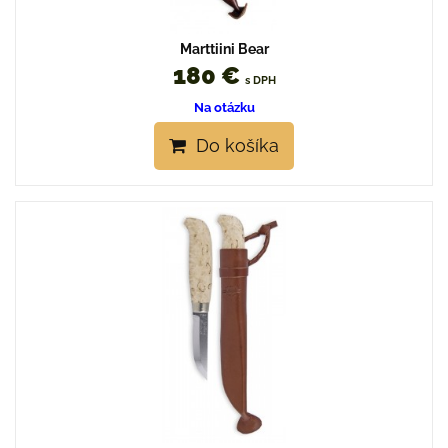
Marttiini Bear
180 €
s DPH
Na otázku
Do košíka