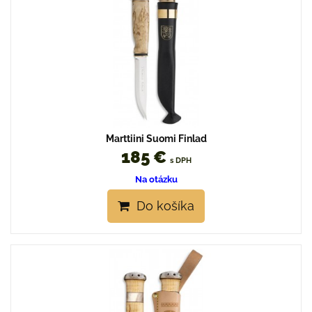
Marttiini Suomi Finlad
185 €
s DPH
Na otázku
Do košíka