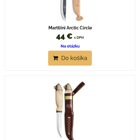
Marttiini Arctic Circle
44 €
s DPH
Na otázku
Do košíka