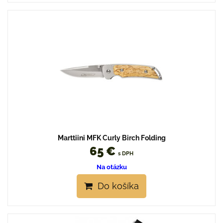
Marttiini MFK Curly Birch Folding
65 €
s DPH
Na otázku
Do košíka