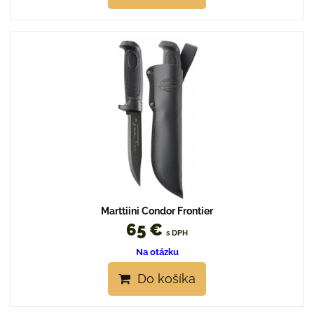
Marttiini Condor Frontier
65 €
s DPH
Na otázku
Do košíka