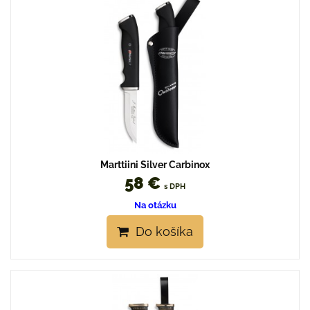
Marttiini Silver Carbinox
58 €
s DPH
Na otázku
Do košíka