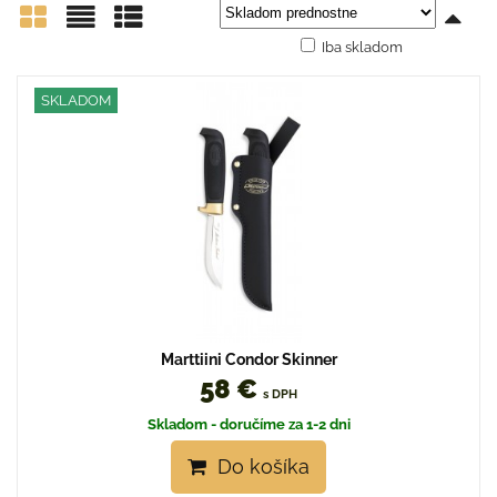
Iba skladom
Mriežka
Zoznam
Tabuľka
SKLADOM
Marttiini Condor Skinner
58 €
s DPH
Skladom - doručíme za 1-2 dni
Do košíka