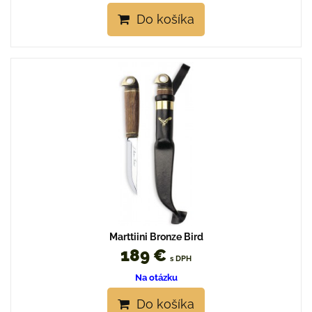
Do košíka
Marttiini Bronze Bird
189 €
s DPH
Na otázku
Do košíka