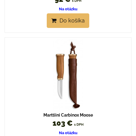
s DPH
Na otázku
Do košíka
Marttiini Carbinox Moose
103 €
s DPH
Na otázku