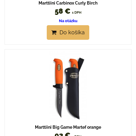
Marttiini Carbinox Curly Birch
58 €
s DPH
Na otázku
Do košíka
Marttiini Big Game Martef orange
92 €