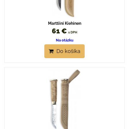
Marttiini Kiehinen
61 €
s DPH
Na otázku
Do košíka