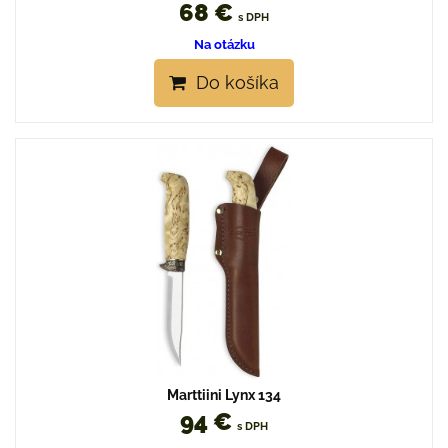
68 €
s DPH
Na otázku
Do košíka
Marttiini Lynx 134
94 €
s DPH