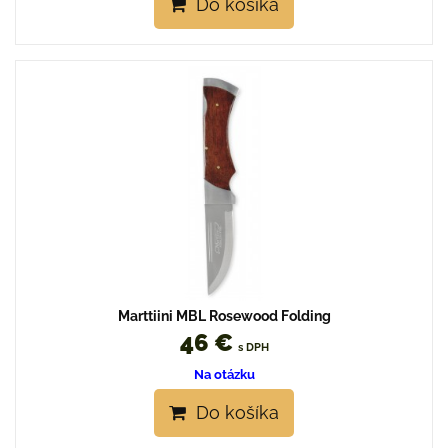
Do košíka
Marttiini MBL Rosewood Folding
46 €
s DPH
Na otázku
Do košíka