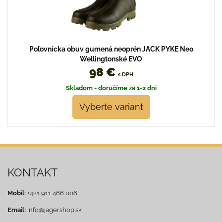
Poľovnícka obuv gumená neoprén JACK PYKE Neo
Wellingtonské EVO
98 €
s DPH
Skladom - doručíme za 1-2 dni
Vyberte variant
KONTAKT
Mobil:
+421 911 466 006
Email:
info@jagershop.sk