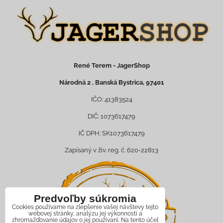
René Terem - JagerShop
Národná 2 , Banská Bystrica, 97401
IČO: 41383524
DIČ: 1073617479
IČ DPH: SK1073617479
Zapísaný v živ. reg. č. 620-22813
Predvoľby súkromia
Cookies používame na zlepšenie vašej návštevy tejto
webovej stránky, analýzu jej výkonnosti a
zhromažďovanie údajov o jej používaní. Na tento účel