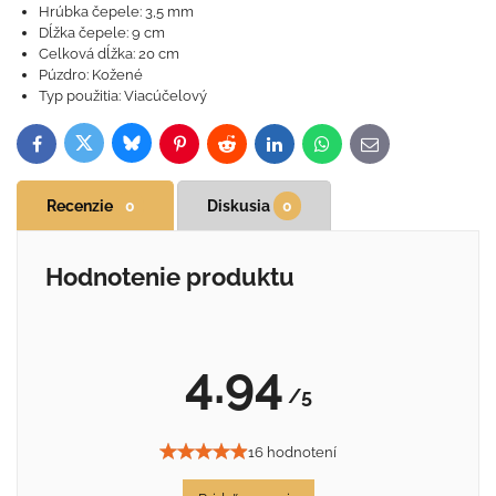
Hrúbka čepele: 3,5 mm
Dĺžka čepele: 9 cm
Celková dĺžka: 20 cm
Púzdro: Kožené
Typ použitia: Viacúčelový
Bluesky
Twitter
Facebook
Pinterest
Reddit
LinkedIn
WhatsApp
E-
mail
Recenzie
0
Diskusia
0
Hodnotenie produktu
4.94
/5
16 hodnotení