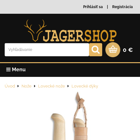
Prihlásiť sa
Registrácia
0 €
Menu
Úvod
Nože
Lovecké nože
Lovecké dýky