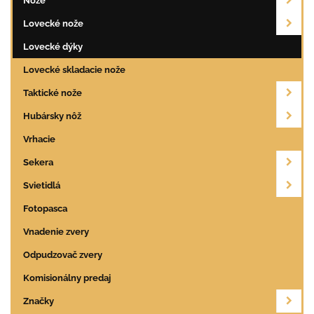
Nože
Lovecké nože
Lovecké dýky
Lovecké skladacie nože
Taktické nože
Hubársky nôž
Vrhacie
Sekera
Svietidlá
Fotopasca
Vnadenie zvery
Odpudzovač zvery
Komisionálny predaj
Značky