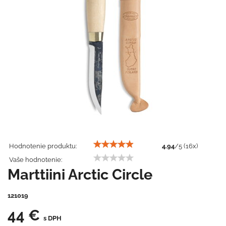
Hodnotenie produktu:
4.94
/
5
(
16
x)
Vaše hodnotenie:
Marttiini Arctic Circle
121019
44 €
s DPH