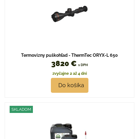
Termovizny puškohľad - ThermTec ORYX-L 650
3820 €
s DPH
zvyčajne 2 až 4 dni
Do košíka
SKLADOM