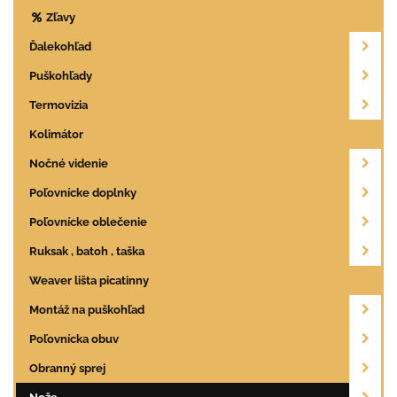
Zľavy
Ďalekohľad
Puškohľady
Termovizia
Kolimátor
Nočné videnie
Poľovnícke doplnky
Poľovnícke oblečenie
Ruksak , batoh , taška
Weaver lišta picatinny
Montáž na puškohľad
Poľovnícka obuv
Obranný sprej