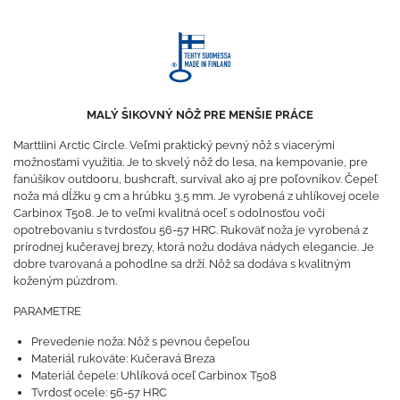
MALÝ ŠIKOVNÝ NÔŽ PRE MENŠIE PRÁCE
Marttiini Arctic Circle. Veľmi praktický pevný nôž s viacerými
možnosťami využitia. Je to skvelý nôž do lesa, na kempovanie, pre
fanúšikov outdooru, bushcraft, survival ako aj pre poľovníkov. Čepeľ
noža má dĺžku 9 cm a hrúbku 3,5 mm. Je vyrobená z uhlíkovej ocele
Carbinox T508. Je to veľmi kvalitná oceľ s odolnosťou voči
opotrebovaniu s tvrdosťou 56-57 HRC. Rukoväť noža je vyrobená z
prírodnej kučeravej brezy, ktorá nožu dodáva nádych elegancie. Je
dobre tvarovaná a pohodlne sa drží. Nôž sa dodáva s kvalitným
koženým púzdrom.
PARAMETRE
Prevedenie noža: Nôž s pevnou čepeľou
Materiál rukoväte: Kučeravá Breza
Materiál čepele: Uhlíková oceľ Carbinox T508
Tvrdosť ocele: 56-57 HRC