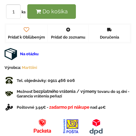
Do košíka
ks
Pridať k Obľúbeným
Pridať do zoznamu
Doručenia
Na otázku
Výrobca:
Marttiini
0911 466 006
Tel. objednávky:
bezplatného vrátenia / výmeny
Možnosť
tovaru do 15 dní -
Garancia vrátenia peňazí
zadarmo pri nákupe
Poštovné 3,95€ -
nad 40€