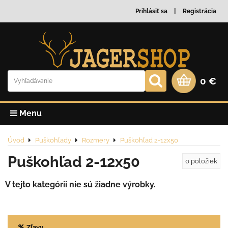
Prihlásiť sa
Registrácia
0 €
Menu
Úvod
Puškohľady
Rozmery
Puškohľad 2-12x50
Puškohľad 2-12x50
0
položiek
Zľavy