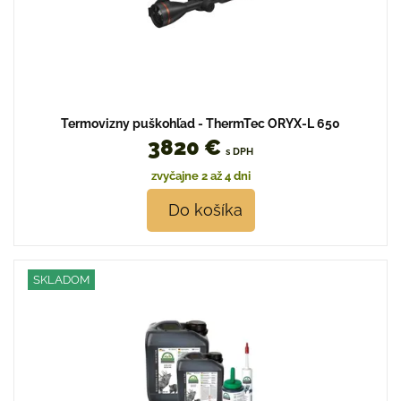
Termovizny puškohľad - ThermTec ORYX-L 650
3820 €
s DPH
zvyčajne 2 až 4 dni
Do košíka
SKLADOM