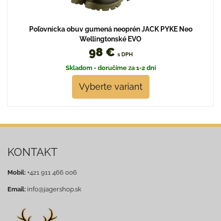
Poľovnícka obuv gumená neoprén JACK PYKE Neo
Wellingtonské EVO
98 €
s DPH
Skladom - doručíme za 1-2 dni
Vyberte variant
KONTAKT
Mobil:
+421 911 466 006
Email:
info@jagershop.sk