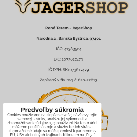
René Terem - JagerShop
Národná 2 , Banská Bystrica, 97401
IČO: 41383524
DIČ: 1073617479
IČ DPH: SK1073617479
Zapísaný v živ. reg. č. 620-22813
Predvoľby súkromia
Cookies používame na zlepšenie vašej návštevy tejto
webovej stránky, analýzu jej výkonnosti a
zhromažďovanie údajov o jej používaní. Na tento účel
môžeme použiť nástroje a služby tretích strán a
zhromaždené údaje sa môžu preniesť k partnerom v
EÚ, USA alebo iných krajinách. Kliknutím na „Prijať