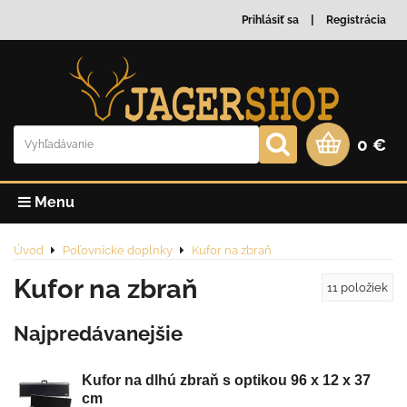
Prihlásiť sa
Registrácia
0 €
Menu
Úvod
Poľovnícke doplnky
Kufor na zbraň
Kufor na zbraň
11
položiek
Najpredávanejšie
Kufor na dlhú zbraň s optikou 96 x 12 x 37
cm