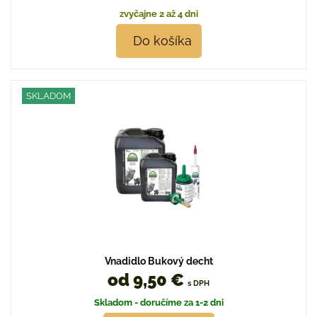
zvyčajne 2 až 4 dni
Do košíka
SKLADOM
Vnadidlo Bukový decht
od 9,50 €
s DPH
Skladom - doručíme za 1-2 dni