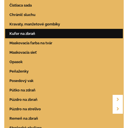
Čistiaca sada
Chránič sluchu
Kravaty, manžetové gombíky
Kufor na zbraň
Maskovacia farba na tvár
Maskovacia sieť
Opasok
Peňaženky
Posedový vak
Pútko na zdraň
Púzdro na zbraň
Púzdro na strelivo
Remeň na zbraň
Strelecké okuliare