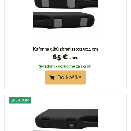
Kufor na dlhú zbraň 110x25x11 cm
65 €
s DPH
Skladom - doručíme za 1-2 dni
Do košíka
SKLADOM