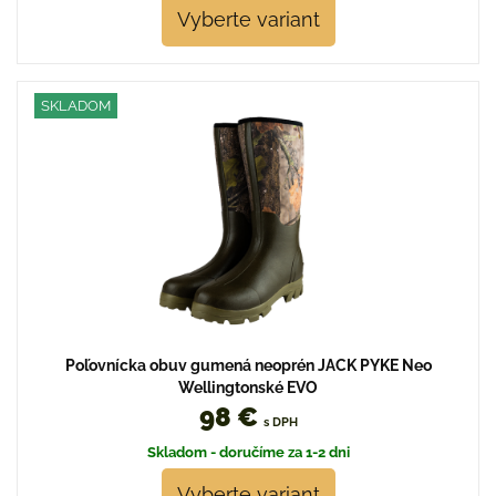
Vyberte variant
SKLADOM
Poľovnícka obuv gumená neoprén JACK PYKE Neo
Wellingtonské EVO
98 €
s DPH
Skladom - doručíme za 1-2 dni
Vyberte variant