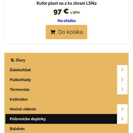
Kufor plast na 2 ks zbrani LSN2
97 €
s DPH
Na otázku
Do košíka
Zľavy
Ďalekohľad
Puškohľady
Termovizia
Kolimátor
Nočné videnie
Poľovnícke doplnky
Balabán