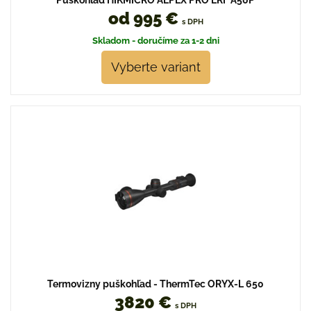
Puškohľad HIKMICRO ALPEX PRO LRF A50P
od 995 €
s DPH
Skladom - doručíme za 1-2 dni
Vyberte variant
Termovizny puškohľad - ThermTec ORYX-L 650
3820 €
s DPH