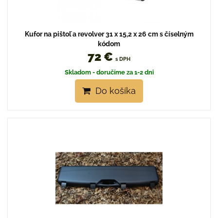
Kufor na pištoľ a revolver 31 x 15,2 x 26 cm s číselným
kódom
72 €
s DPH
Skladom - doručíme za 1-2 dni
Do košíka