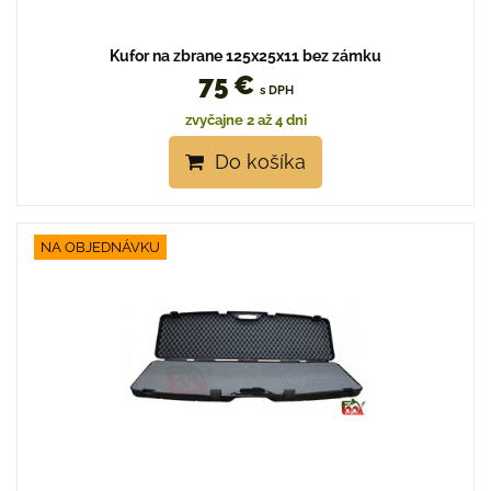
Kufor na zbrane 125x25x11 bez zámku
75 €
s DPH
zvyčajne 2 až 4 dni
Do košíka
NA OBJEDNÁVKU