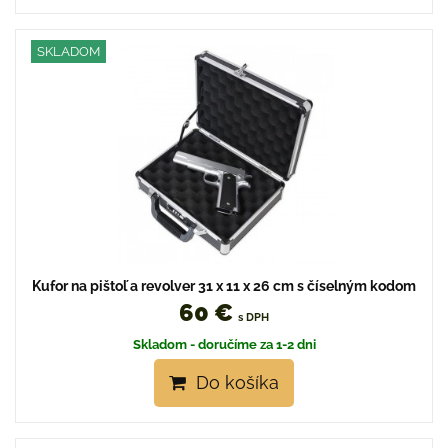
SKLADOM
Kufor na pištoľ a revolver 31 x 11 x 26 cm s číselným kodom
60 €
s DPH
Skladom - doručíme za 1-2 dni
Do košíka