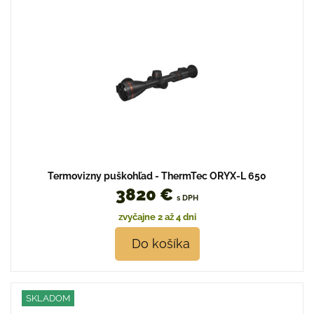
Termovizny puškohľad - ThermTec ORYX-L 650
3820 €
s DPH
zvyčajne 2 až 4 dni
Do košíka
SKLADOM