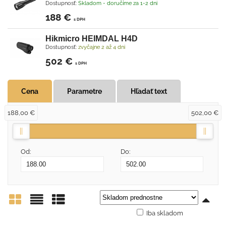
Dostupnosť:
Skladom - doručíme za 1-2 dni
188 €
s DPH
Hikmicro HEIMDAL H4D
Dostupnosť:
zvyčajne 2 až 4 dni
502 €
s DPH
Cena
Parametre
Hľadať text
188,00 €
502,00 €
Od:
Do:
Iba skladom
Mriežka
Zoznam
Tabuľka