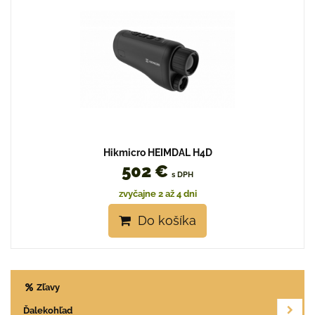
Hikmicro HEIMDAL H4D
502 €
s DPH
zvyčajne 2 až 4 dni
Do košíka
Zľavy
Ďalekohľad