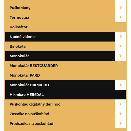
Puškohľady
Termovizia
Kolimátor
Nočné videnie
Binokulár
Monokulár
Monokulár BESTGUARDER
Monokulár PARD
Monokulár HIKMICRO
Hikmicro HEIMDAL
Puškohľad digitálny deň noc
Zasádka na puškohľad
Predsádka na poškohľad