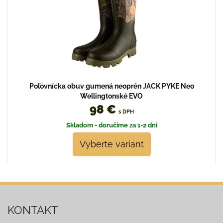
Poľovnícka obuv gumená neoprén JACK PYKE Neo
Wellingtonské EVO
98 €
s DPH
Skladom - doručíme za 1-2 dni
Vyberte variant
KONTAKT