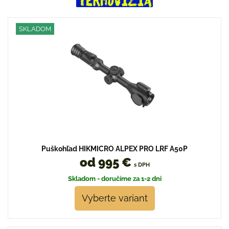
SKLADOM
Puškohľad HIKMICRO ALPEX PRO LRF A50P
od 995 €
s DPH
Skladom - doručíme za 1-2 dni
Vyberte variant