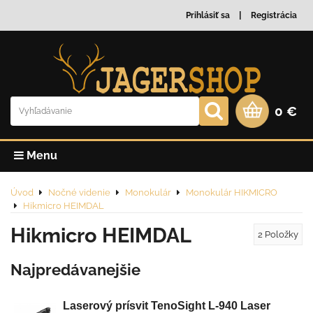
Prihlásiť sa
Registrácia
0 €
Menu
Úvod
Nočné videnie
Monokulár
Monokulár HIKMICRO
Hikmicro HEIMDAL
Hikmicro HEIMDAL
2
Položky
Najpredávanejšie
Laserový prísvit TenoSight L-940 Laser