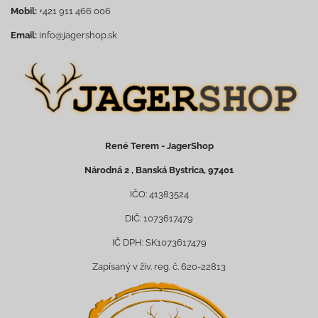
Mobil:
+421 911 466 006
Email:
info@jagershop.sk
René Terem - JagerShop
Národná 2 , Banská Bystrica, 97401
IČO: 41383524
DIČ: 1073617479
IČ DPH: SK1073617479
Zapísaný v živ. reg. č. 620-22813