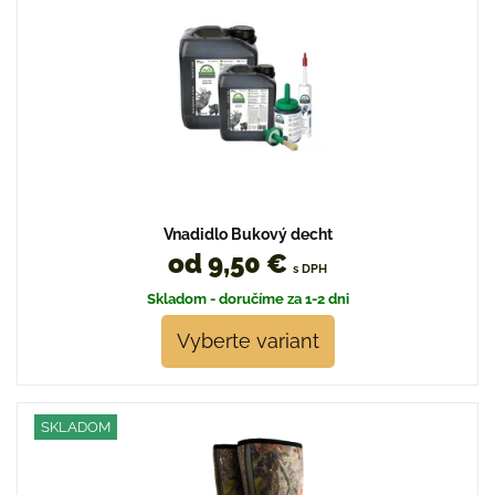
Vnadidlo Bukový decht
od 9,50 €
s DPH
Skladom - doručíme za 1-2 dni
Vyberte variant
SKLADOM