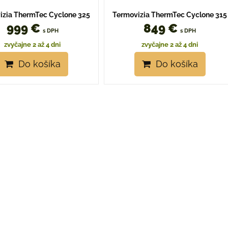
izia ThermTec Cyclone 325
Termovizia ThermTec Cyclone 315
999 €
849 €
s DPH
s DPH
zvyčajne 2 až 4 dni
zvyčajne 2 až 4 dni
Do košíka
Do košíka