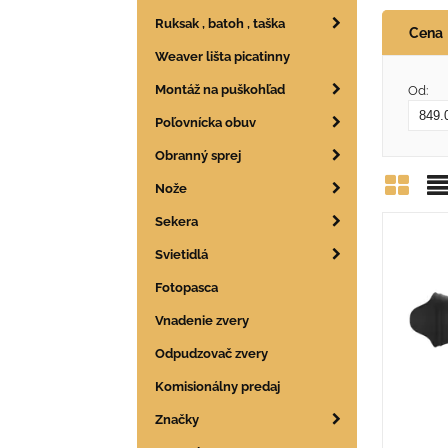
Ruksak , batoh , taška
Cena
Weaver lišta picatinny
Montáž na puškohľad
Od:
Poľovnícka obuv
Obranný sprej
Nože
Mrie
Z
Sekera
Svietidlá
Fotopasca
Vnadenie zvery
Odpudzovač zvery
Komisionálny predaj
Značky