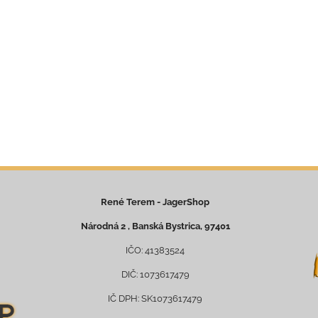
René Terem - JagerShop
Národná 2 , Banská Bystrica, 97401
IČO: 41383524
DIČ: 1073617479
IČ DPH: SK1073617479