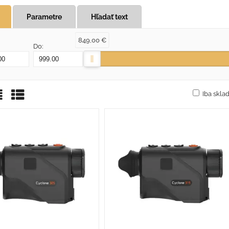
Parametre
Hľadať text
849,00 €
Do:
Iba skl
žka
oznam
Tabuľka