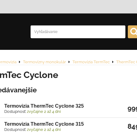
ermovizia
Termovízny monokulár
Termovízia TermTec
ThermTec 
mTec Cyclone
edávanejšie
Termovizia ThermTec Cyclone 325
99
Dostupnosť:
zvyčajne 2 až 4 dni
Termovizia ThermTec Cyclone 315
84
Dostupnosť:
zvyčajne 2 až 4 dni