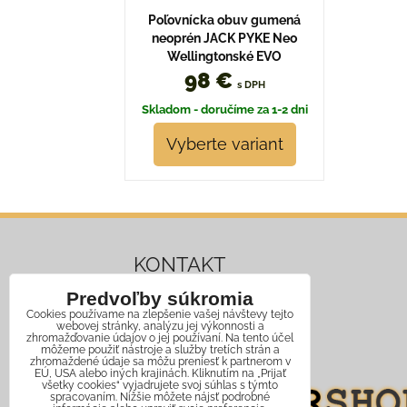
Poľovnícka obuv gumená
neoprén JACK PYKE Neo
Wellingtonské EVO
98 €
s DPH
Skladom - doručíme za 1-2 dni
Vyberte variant
KONTAKT
Predvoľby súkromia
Mobil:
+421 911 466 006
Cookies používame na zlepšenie vašej návštevy tejto
webovej stránky, analýzu jej výkonnosti a
Email:
info@jagershop.sk
zhromažďovanie údajov o jej používaní. Na tento účel
môžeme použiť nástroje a služby tretích strán a
zhromaždené údaje sa môžu preniesť k partnerom v
EÚ, USA alebo iných krajinách. Kliknutím na „Prijať
všetky cookies“ vyjadrujete svoj súhlas s týmto
spracovaním. Nižšie môžete nájsť podrobné