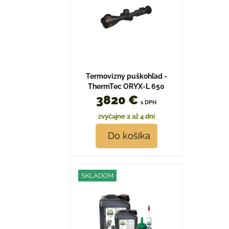
Termovizny puškohľad -
ThermTec ORYX-L 650
3820 €
s DPH
zvyčajne 2 až 4 dni
Do košíka
SKLADOM