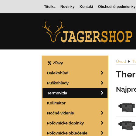
Titulka
Novinky
Kontakt
Obchodné podmienky
Úvod
T
Zľavy
Ther
Ďalekohľad
Puškohľady
Najpr
Termovizia
Kolimátor
Nočné videnie
Poľovnícke doplnky
Poľovnícke oblečenie