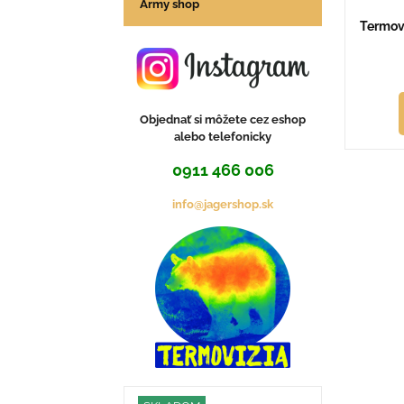
Army shop
Termov
Objednať si môžete cez eshop
alebo telefonicky
0911 466 006
info@jagershop.sk