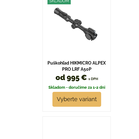
SKLADOM
Puškohľad HIKMICRO ALPEX
PRO LRF A50P
od 995 €
s DPH
Skladom - doručíme za 1-2 dni
Vyberte variant