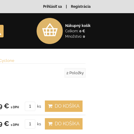
Prihlásiť sa
Registrácia
Nákupný košík
Celkom:
0 €
Množstvo:
0
Cyclone
2
Položky
9 €
DO KOŠÍKA
ks
s DPH
9 €
DO KOŠÍKA
ks
s DPH