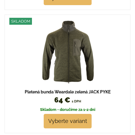
SKLADOM
Pletená bunda Weardale zelená JACK PYKE
64 €
s DPH
Skladom - doručíme za 1-2 dni
Vyberte variant