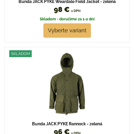
Bunda JACK PYKE Weardale Field Jacket - zelená
98 €
s DPH
Skladom - doručíme za 1-2 dni
Vyberte variant
SKLADOM
Bunda JACK PYKE Rannock - zelená
96 €
s DPH