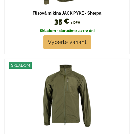
Flisová mikina JACK PYKE - Sherpa
35 €
s DPH
Skladom - doručíme za 1-2 dni
Vyberte variant
SKLADOM