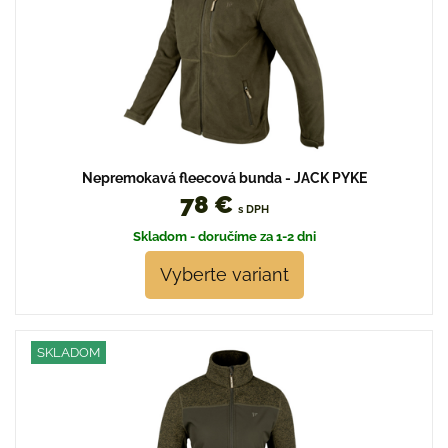
Nepremokavá fleecová bunda - JACK PYKE
78 €
s DPH
Skladom - doručíme za 1-2 dni
Vyberte variant
SKLADOM