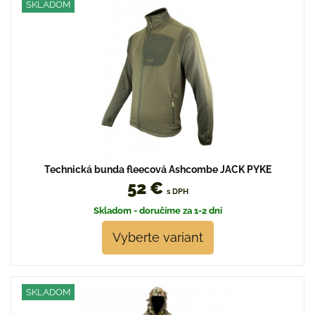
SKLADOM
Technická bunda fleecová Ashcombe JACK PYKE
52 €
s DPH
Skladom - doručíme za 1-2 dni
Vyberte variant
SKLADOM