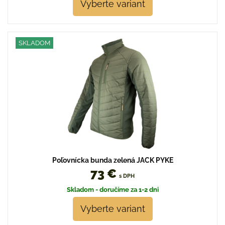
Vyberte variant
SKLADOM
Poľovnícka bunda zelená JACK PYKE
73 €
s DPH
Skladom - doručíme za 1-2 dni
Vyberte variant