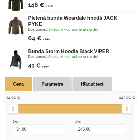
146 €
s DPH
Pletená bunda Weardale hnedá JACK
PYKE
Dostupnosť:
Skladom - doručíme za 1-2 dni
64 €
s DPH
Bunda Storm Hoodie Black VIPER
Dostupnosť:
Skladom - doručíme za 1-2 dni
41 €
s DPH
Cena
Parametre
Hľadať text
34,00 €
243,00 €
Od:
Do: