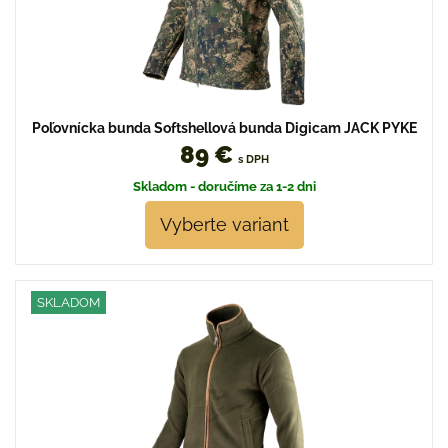
Poľovnícka bunda Softshellová bunda Digicam JACK PYKE
89 €
s DPH
Skladom - doručíme za 1-2 dni
Vyberte variant
SKLADOM