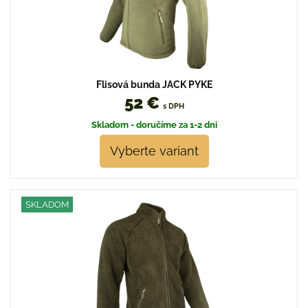
Flisová bunda JACK PYKE
52 €
s DPH
Skladom - doručíme za 1-2 dni
Vyberte variant
SKLADOM