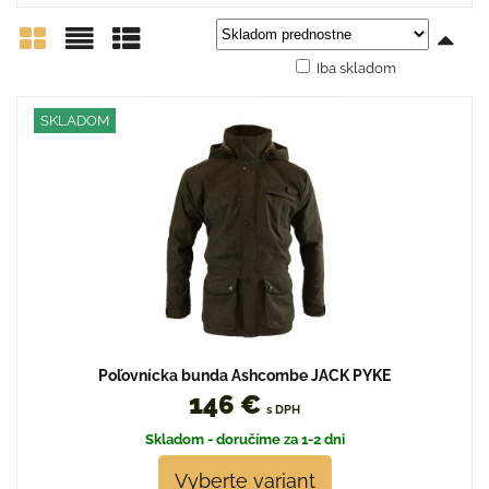
Iba skladom
Mriežka
Zoznam
Tabuľka
SKLADOM
Poľovnícka bunda Ashcombe JACK PYKE
146 €
s DPH
Skladom - doručíme za 1-2 dni
Vyberte variant