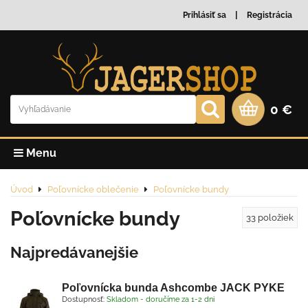
Prihlásiť sa
Registrácia
0 €
Menu
Úvod
Poľovnícke oblečenie
Poľovnícke bundy
Poľovnícke bundy
33
položiek
Najpredávanejšie
Poľovnícka bunda Ashcombe JACK PYKE
Dostupnosť:
Skladom - doručíme za 1-2 dni