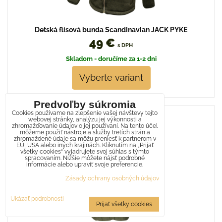
Detská flísová bunda Scandinavian JACK PYKE
49 €
s DPH
Skladom - doručíme za 1-2 dni
Vyberte variant
Predvoľby súkromia
Cookies používame na zlepšenie vašej návštevy tejto
webovej stránky, analýzu jej výkonnosti a
zhromažďovanie údajov o jej používaní. Na tento účel
môžeme použiť nástroje a služby tretích strán a
zhromaždené údaje sa môžu preniesť k partnerom v
EÚ, USA alebo iných krajinách. Kliknutím na „Prijať
všetky cookies“ vyjadrujete svoj súhlas s týmto
spracovaním. Nižšie môžete nájsť podrobné
informácie alebo upraviť svoje preferencie.
Zásady ochrany osobných údajov
Ukázať podrobnosti
Prijať všetky cookies