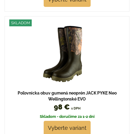
SKLADOM
Poľovnícka obuv gumená neoprén JACK PYKE Neo
Wellingtonské EVO
98 €
s DPH
Skladom - doručíme za 1-2 dni
Vyberte variant