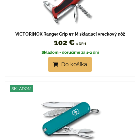
VICTORINOX Ranger Grip 57 M skladací vreckový nôž
102 €
s DPH
Skladom - doručíme za 1-2 dni
Do košíka
SKLADOM