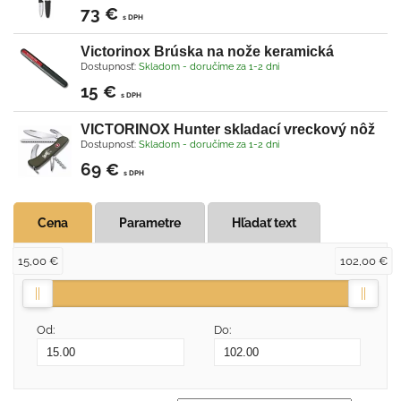
73 €
s DPH
Victorinox Brúska na nože keramická
Dostupnosť:
Skladom - doručíme za 1-2 dni
15 €
s DPH
VICTORINOX Hunter skladací vreckový nôž
Dostupnosť:
Skladom - doručíme za 1-2 dni
69 €
s DPH
Cena
Parametre
Hľadať text
15,00 €
102,00 €
Od:
Do: