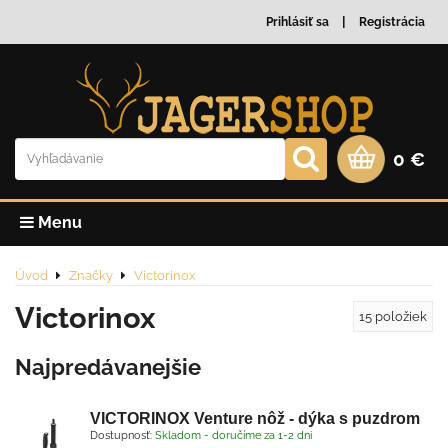
Prihlásiť sa
Registrácia
0 €
Menu
Úvod
Značky
Victorinox
Victorinox
15
položiek
Najpredávanejšie
VICTORINOX Venture nôž - dýka s puzdrom
Dostupnosť:
Skladom - doručíme za 1-2 dni