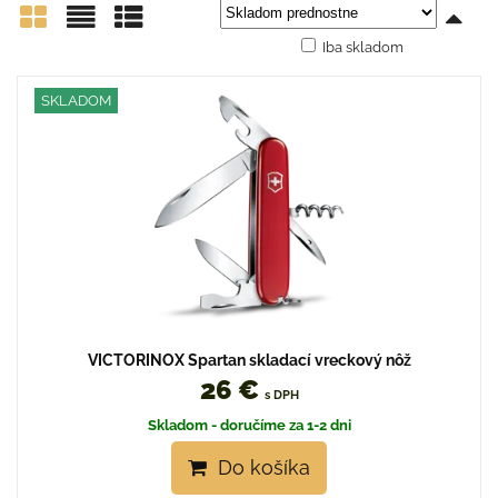
Iba skladom
Mriežka
Zoznam
Tabuľka
SKLADOM
VICTORINOX Spartan skladací vreckový nôž
26 €
s DPH
Skladom - doručíme za 1-2 dni
Do košíka