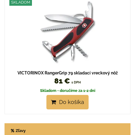
SKLADOM
VICTORINOX RangerGrip 79 skladací vreckový nôž
81 €
s DPH
Skladom - doručíme za 1-2 dni
Do košíka
Zľavy