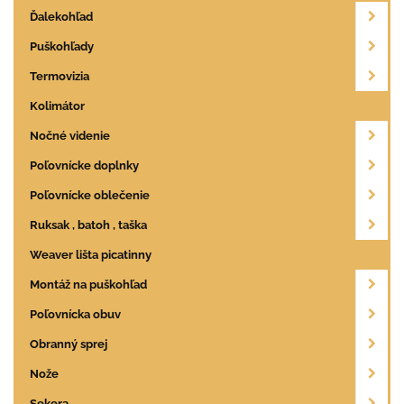
Ďalekohľad
Puškohľady
Termovizia
Kolimátor
Nočné videnie
Poľovnícke doplnky
Poľovnícke oblečenie
Ruksak , batoh , taška
Weaver lišta picatinny
Montáž na puškohľad
Poľovnícka obuv
Obranný sprej
Nože
Sekera