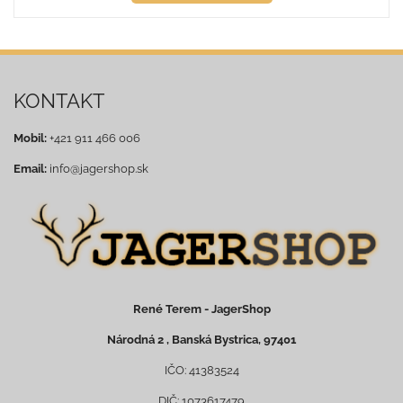
KONTAKT
Mobil:
+421 911 466 006
Email:
info@jagershop.sk
René Terem - JagerShop
Národná 2 , Banská Bystrica, 97401
IČO: 41383524
DIČ: 1073617479