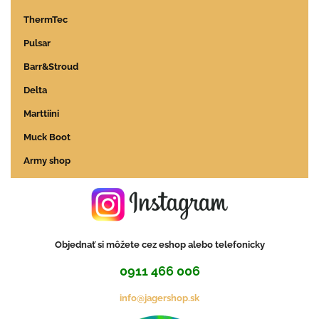
ThermTec
Pulsar
Barr&Stroud
Delta
Marttiini
Muck Boot
Army shop
Objednať si môžete cez eshop alebo telefonicky
0911 466 006
info@jagershop.sk