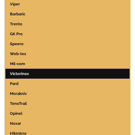
Viper
Barbaric
Trento
GK Pro
Speero
Web-tex
Mil-com
Victorinox
Pard
Morakniv
TenoTrail
Opinel
Noxar
Hikmicro