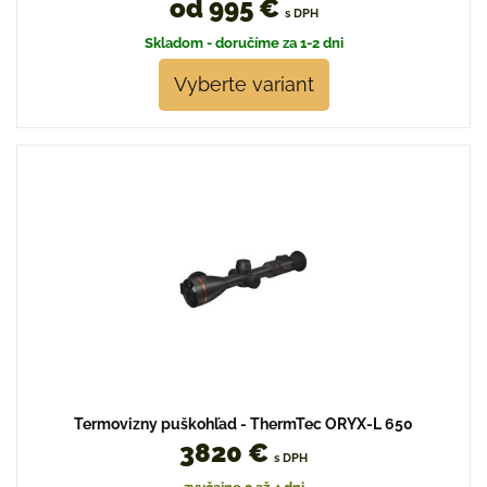
od 995 €
s DPH
Skladom - doručíme za 1-2 dni
Vyberte variant
Termovizny puškohľad - ThermTec ORYX-L 650
3820 €
s DPH