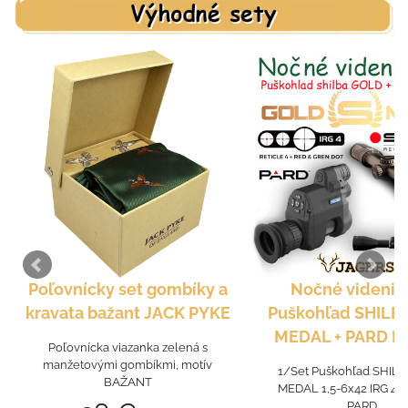
Poľovnícky set gombíky a
Nočné videnie
kravata bažant JACK PYKE
Puškohľad SHILB
MEDAL + PARD N
Poľovnícka viazanka zelená s
manžetovými gombíkmi, motív
1/Set Puškohľad SHIL
BAŽANT
MEDAL 1,5-6x42 IRG 4 +
PARD...