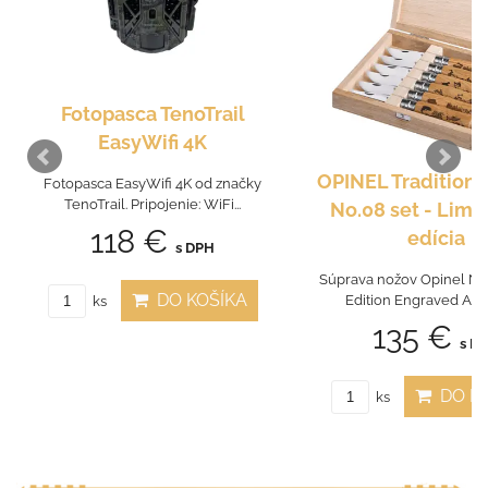
Fotopasca TenoTrail
EasyWifi 4K
OPINEL Tradition 
Fotopasca EasyWifi 4K od značky
TenoTrail. Pripojenie: WiFi...
No.08 set - Limi
118 €
edícia
s DPH
Súprava nožov Opinel N°
DO KOŠÍKA
Edition Engraved Anima
ks
135 €
s D
DO KO
ks