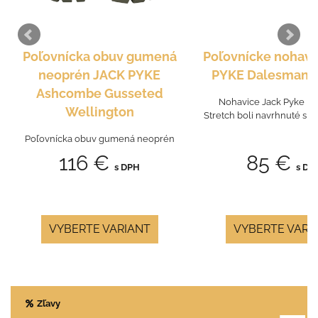
Poľovnícka obuv gumená
Poľovnícke nohavi
neoprén JACK PYKE
PYKE Dalesman S
Ashcombe Gusseted
Nohavice Jack Pyke D
Wellington
Stretch boli navrhnuté s oh
Poľovnícka obuv gumená neoprén
116 €
85 €
s DPH
s DP
VYBERTE VARIANT
VYBERTE VARI
Zľavy