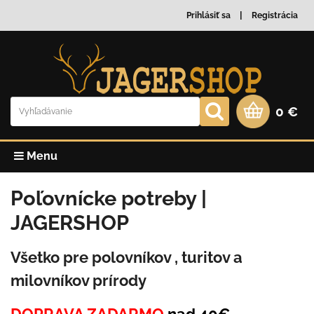
Prihlásiť sa
Registrácia
0 €
Menu
Poľovnícke potreby |
JAGERSHOP
Všetko pre polovníkov , turitov a
milovníkov prírody
DOPRAVA ZADARMO
nad 40€