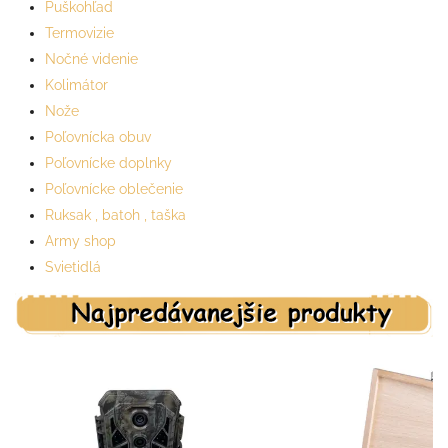
Puškohľad
Termovizie
Nočné videnie
Kolimátor
Nože
Poľovnícka obuv
Poľovnícke doplnky
Poľovnícke oblečenie
Ruksak , batoh , taška
Army shop
Svietidlá