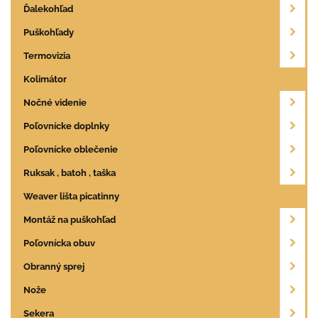
Ďalekohľad
Puškohľady
Termovizia
Kolimátor
Nočné videnie
Poľovnícke doplnky
Poľovnícke oblečenie
Ruksak , batoh , taška
Weaver lišta picatinny
Montáž na puškohľad
Poľovnícka obuv
Obranný sprej
Nože
Sekera