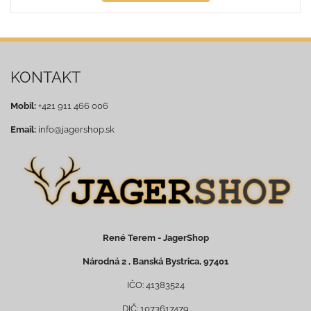
KONTAKT
Mobil:
+421 911 466 006
Email:
info@jagershop.sk
René Terem - JagerShop
Národná 2 , Banská Bystrica, 97401
IČO: 41383524
DIČ: 1073617479