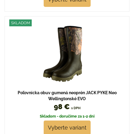
SKLADOM
Poľovnícka obuv gumená neoprén JACK PYKE Neo
Wellingtonské EVO
98 €
s DPH
Skladom - doručíme za 1-2 dni
Vyberte variant