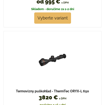
od 995 €
s DPH
Skladom - doručíme za 1-2 dni
Vyberte variant
Termovizny puškohľad - ThermTec ORYX-L 650
3820 €
s DPH
zvyčajne 2 až 4 dni