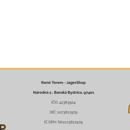
René Terem - JagerShop
Národná 2 , Banská Bystrica, 97401
IČO: 41383524
DIČ: 1073617479
IČ DPH: SK1073617479