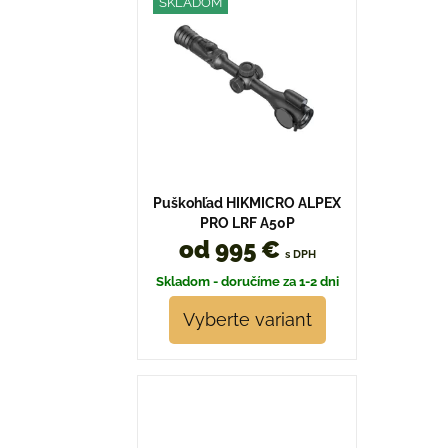
SKLADOM
Puškohľad HIKMICRO ALPEX
PRO LRF A50P
od 995 €
s DPH
Skladom - doručíme za 1-2 dni
Vyberte variant