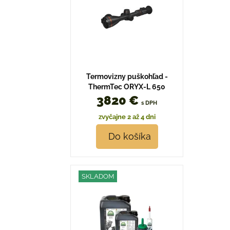
Termovizny puškohľad -
ThermTec ORYX-L 650
3820 €
s DPH
zvyčajne 2 až 4 dni
Do košíka
SKLADOM