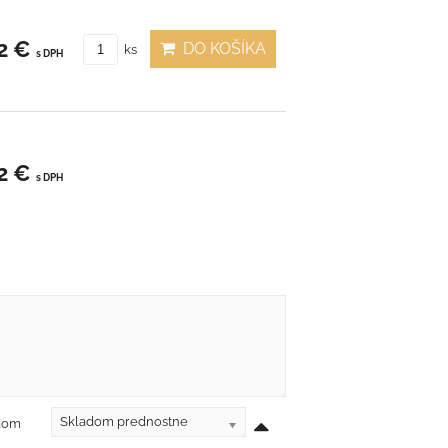
2 €
DO KOŠÍKA
ks
s DPH
2 €
s DPH
Skladom prednostne
adom