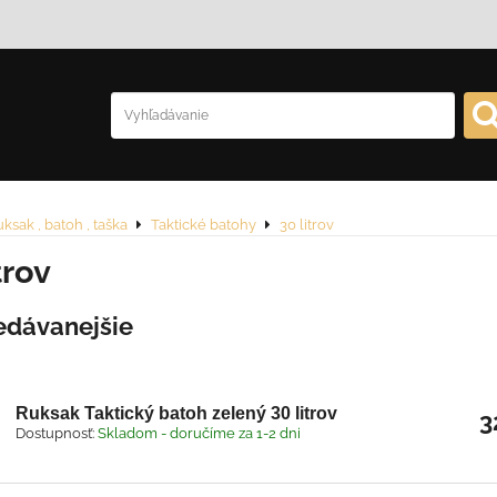
ksak , batoh , taška
Taktické batohy
30 litrov
trov
edávanejšie
Ruksak Taktický batoh zelený 30 litrov
3
Dostupnosť:
Skladom - doručíme za 1-2 dni