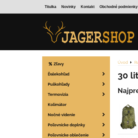
Titulka
Novinky
Kontakt
Obchodné podmienky
Úvod
Ru
Zľavy
30 li
Ďalekohľad
Puškohľady
Najpr
Termovizia
Kolimátor
Nočné videnie
Poľovnícke doplnky
Poľovnícke oblečenie