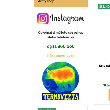
Army shop
Mrie
Z
SKLA
Objednať si môžete cez eshop
alebo telefonicky
0911 466 006
info@jagershop.sk
Ruksak
Skla