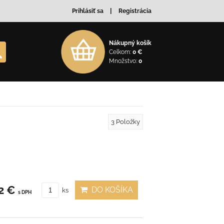
Prihlásiť sa
Registrácia
Nákupný košík
Celkom:
0 €
Množstvo:
0
3
Položky
2 €
DO KOŠÍKA
ks
s DPH