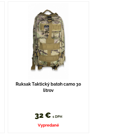
Ruksak Taktický batoh camo 30
litrov
32 €
s DPH
Vypredané