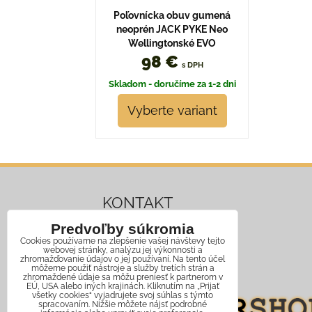
Poľovnícka obuv gumená
neoprén JACK PYKE Neo
Wellingtonské EVO
98 €
s DPH
Skladom - doručíme za 1-2 dni
Vyberte variant
KONTAKT
Predvoľby súkromia
Mobil:
+421 911 466 006
Cookies používame na zlepšenie vašej návštevy tejto
webovej stránky, analýzu jej výkonnosti a
Email:
info@jagershop.sk
zhromažďovanie údajov o jej používaní. Na tento účel
môžeme použiť nástroje a služby tretích strán a
zhromaždené údaje sa môžu preniesť k partnerom v
EÚ, USA alebo iných krajinách. Kliknutím na „Prijať
všetky cookies“ vyjadrujete svoj súhlas s týmto
spracovaním. Nižšie môžete nájsť podrobné