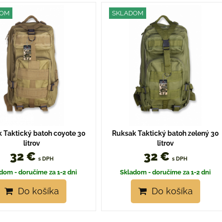
žka
oznam
Tabuľka
DOM
SKLADOM
 Taktický batoh coyote 30
Ruksak Taktický batoh zelený 30
litrov
litrov
32 €
32 €
s DPH
s DPH
dom - doručíme za 1-2 dni
Skladom - doručíme za 1-2 dni
Do košíka
Do košíka