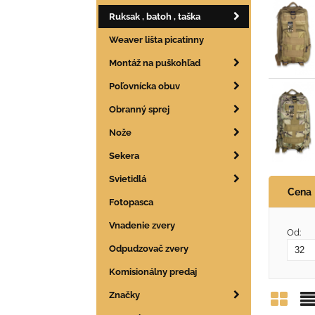
Ruksak , batoh , taška
Weaver lišta picatinny
Montáž na puškohľad
Poľovnícka obuv
Obranný sprej
Nože
Sekera
Svietidlá
Cena
Fotopasca
Vnadenie zvery
Od:
Odpudzovač zvery
Komisionálny predaj
Značky