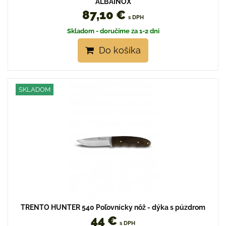
ALBAINOX
87,10 €
s DPH
Skladom - doručíme za 1-2 dni
Do košíka
SKLADOM
TRENTO HUNTER 540 Poľovnícky nôž - dýka s púzdrom
44 €
s DPH