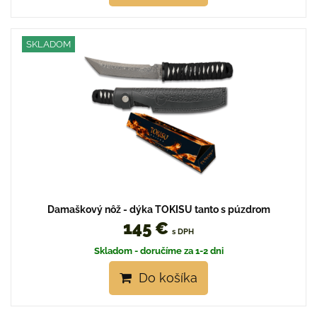
SKLADOM
Damaškový nôž - dýka TOKISU tanto s púzdrom
145 €
s DPH
Skladom - doručíme za 1-2 dni
Do košíka