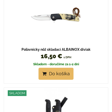
Poľovnícky nôž skladací ALBAINOX diviak
16,50 €
s DPH
Skladom - doručíme za 1-2 dni
Do košíka
SKLADOM