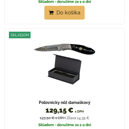
Skladom - doručíme za 1-2 dni
Do košíka
SKLADOM
Poľovnícky nôž damaškový
129,15 €
s DPH
143,50 €
s DPH
Zľava 14,35 €
Skladom - doručíme za 1-2 dni