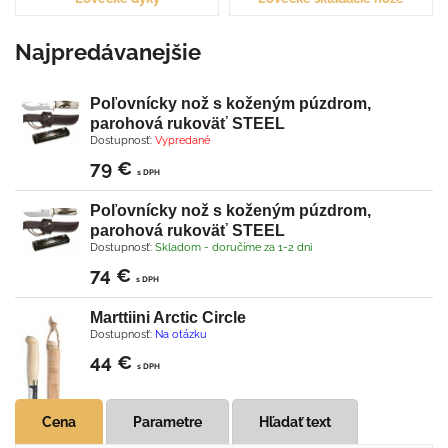
Najpredávanejšie
Poľovnícky nož s koženým púzdrom,
parohová rukoväť STEEL
Dostupnosť:
Vypredané
79 €
s DPH
Poľovnícky nož s koženým púzdrom,
parohová rukoväť STEEL
Dostupnosť:
Skladom - doručíme za 1-2 dni
74 €
s DPH
Marttiini Arctic Circle
Dostupnosť:
Na otázku
44 €
s DPH
Cena
Parametre
Hľadať text