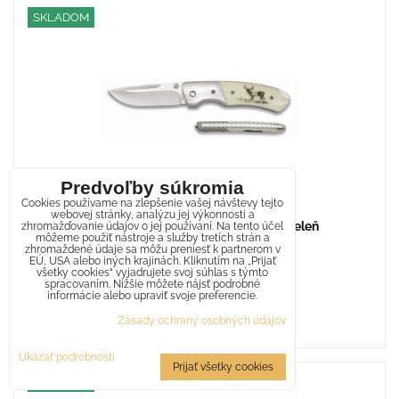
SKLADOM
Predvoľby súkromia
Cookies používame na zlepšenie vašej návštevy tejto
webovej stránky, analýzu jej výkonnosti a
Poľovnícky nôž skladací ALBAINOX jeleň
zhromažďovanie údajov o jej používaní. Na tento účel
môžeme použiť nástroje a služby tretích strán a
17,20 €
zhromaždené údaje sa môžu preniesť k partnerom v
s DPH
EÚ, USA alebo iných krajinách. Kliknutím na „Prijať
všetky cookies“ vyjadrujete svoj súhlas s týmto
Skladom - doručíme za 1-2 dni
spracovaním. Nižšie môžete nájsť podrobné
informácie alebo upraviť svoje preferencie.
Do košíka
Zásady ochrany osobných údajov
Ukázať podrobnosti
Prijať všetky cookies
SKLADOM