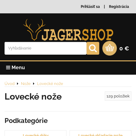
Prihlásiť sa
Registrácia
0 €
Menu
Úvod
Nože
Lovecké nože
Lovecké nože
129
položiek
Podkategórie
Lovecké dýky
Lovecké skladacie nože