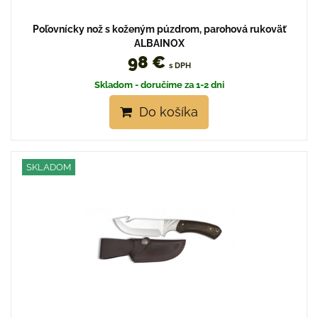
Poľovnícky nož s koženým púzdrom, parohová rukoväť
ALBAINOX
98 €
s DPH
Skladom - doručíme za 1-2 dni
Do košíka
SKLADOM