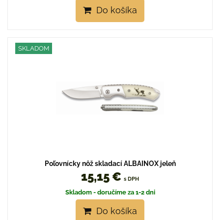
Do košíka
SKLADOM
Poľovnícky nôž skladací ALBAINOX jeleň
15,15 €
s DPH
Skladom - doručíme za 1-2 dni
Do košíka