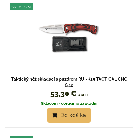
SKLADOM
Taktický nôž skladací s púzdrom RUI-K25 TACTICAL CNC
G.10
53,30 €
s DPH
Skladom - doručíme za 1-2 dni
Do košíka