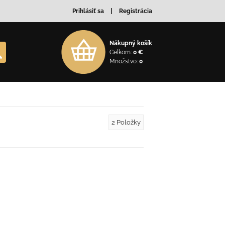
Prihlásiť sa
Registrácia
Nákupný košík
Celkom:
0 €
Množstvo:
0
2
Položky