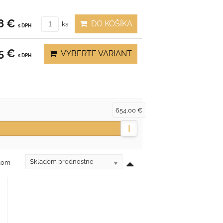
8 €
DO KOŠÍKA
ks
s DPH
95 €
VYBERTE VARIANT
s DPH
654,00 €
Skladom prednostne
adom