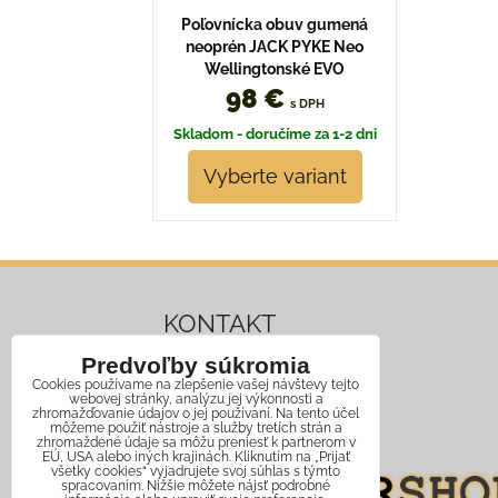
Poľovnícka obuv gumená
neoprén JACK PYKE Neo
Wellingtonské EVO
98 €
s DPH
Skladom - doručíme za 1-2 dni
Vyberte variant
KONTAKT
Predvoľby súkromia
Mobil:
+421 911 466 006
Cookies používame na zlepšenie vašej návštevy tejto
webovej stránky, analýzu jej výkonnosti a
Email:
info@jagershop.sk
zhromažďovanie údajov o jej používaní. Na tento účel
môžeme použiť nástroje a služby tretích strán a
zhromaždené údaje sa môžu preniesť k partnerom v
EÚ, USA alebo iných krajinách. Kliknutím na „Prijať
všetky cookies“ vyjadrujete svoj súhlas s týmto
spracovaním. Nižšie môžete nájsť podrobné