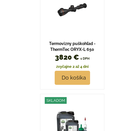
Termovizny puškohľad -
ThermTec ORYX-L 650
3820 €
s DPH
zvyčajne 2 až 4 dni
Do košíka
SKLADOM