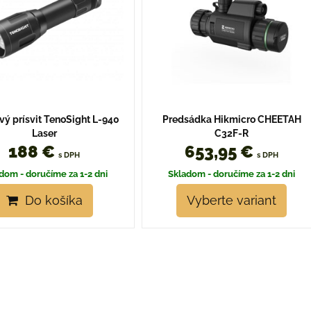
vý prísvit TenoSight L-940
Predsádka Hikmicro CHEETAH
Laser
C32F-R
188 €
653,95 €
s DPH
s DPH
dom - doručíme za 1-2 dni
Skladom - doručíme za 1-2 dni
Do košíka
Vyberte variant