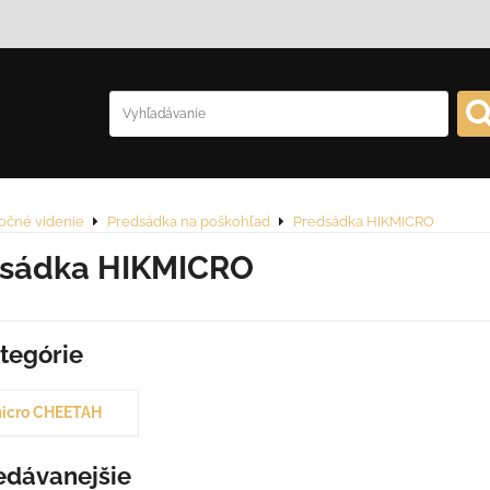
očné videnie
Predsádka na poškohľad
Predsádka HIKMICRO
dsádka HIKMICRO
tegórie
icro CHEETAH
edávanejšie