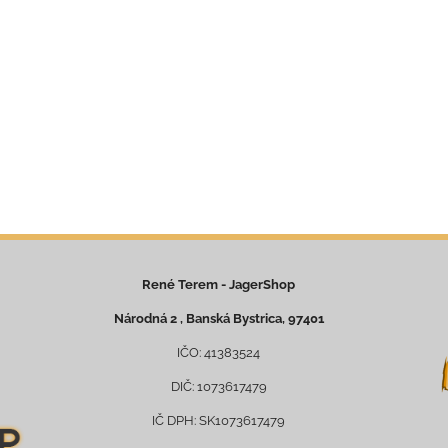
René Terem - JagerShop
Národná 2 , Banská Bystrica, 97401
IČO: 41383524
DIČ: 1073617479
IČ DPH: SK1073617479