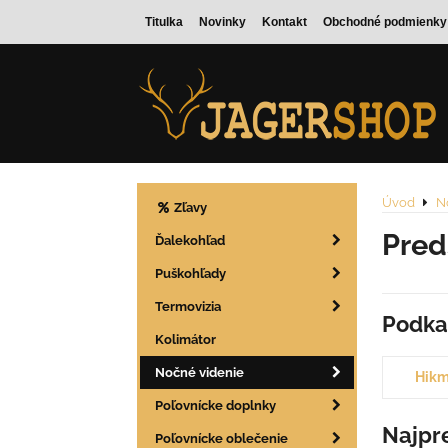
Titulka
Novinky
Kontakt
Obchodné podmienky
Úvod
N
Zľavy
Pre
Ďalekohľad
Puškohľady
Termovizia
Podka
Kolimátor
Nočné videnie
Hikm
Poľovnícke doplnky
Najpr
Poľovnícke oblečenie