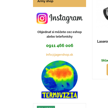
Army shop
Objednať si môžete cez eshop
alebo telefonicky
Lasero
0911 466 006
info@jagershop.sk
Skla