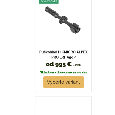
SKLADOM
Puškohľad HIKMICRO ALPEX
PRO LRF A50P
od 995 €
s DPH
Skladom - doručíme za 1-2 dni
Vyberte variant