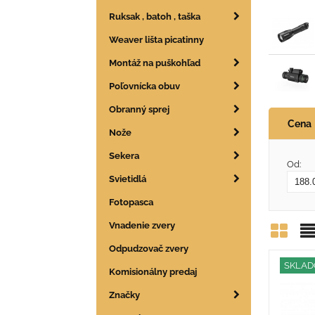
Ruksak , batoh , taška
Weaver lišta picatinny
Montáž na puškohľad
Poľovnícka obuv
Obranný sprej
Cena
Nože
Sekera
Od:
Svietidlá
Fotopasca
Vnadenie zvery
Odpudzovač zvery
Mrie
Z
SKLA
Komisionálny predaj
Značky