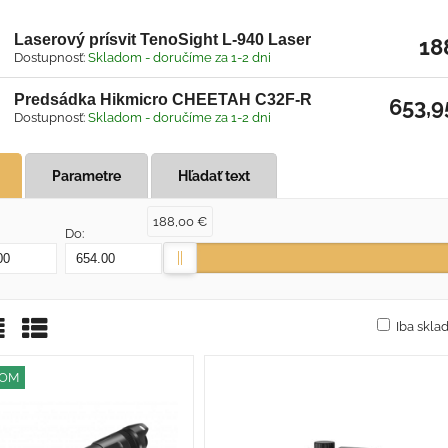
Laserový prísvit TenoSight L-940 Laser
18
Dostupnosť:
Skladom - doručíme za 1-2 dni
Predsádka Hikmicro CHEETAH C32F-R
653,
Dostupnosť:
Skladom - doručíme za 1-2 dni
Parametre
Hľadať text
188,00 €
Do:
Iba skl
žka
oznam
Tabuľka
DOM