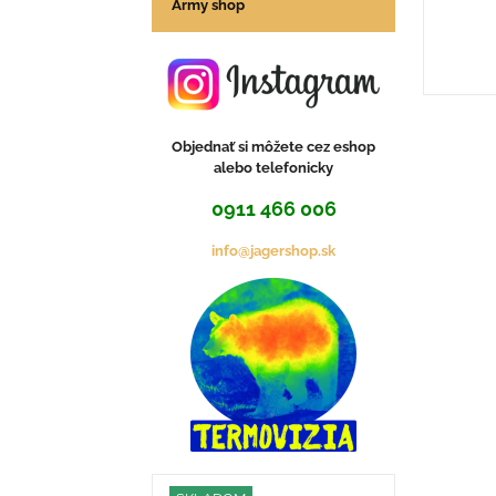
Army shop
Objednať si môžete cez eshop
alebo telefonicky
0911 466 006
info@jagershop.sk