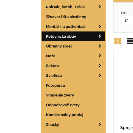
Ruksak , batoh , taška
Od:
Weaver lišta picatinny
Montáž na puškohľad
Poľovnícka obuv
Obranný sprej
Mrie
Z
Nože
Sekera
Svietidlá
Fotopasca
Vnadenie zvery
Odpudzovač zvery
Komisionálny predaj
Značky
Sprej 