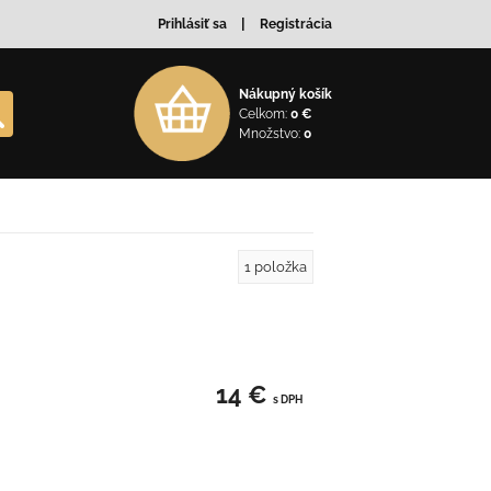
Prihlásiť sa
Registrácia
Nákupný košík
Celkom:
0 €
Množstvo:
0
1
položka
14 €
s DPH