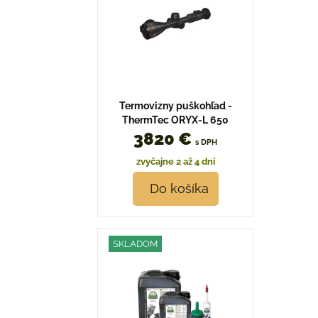
Termovizny puškohľad -
ThermTec ORYX-L 650
3820 €
s DPH
zvyčajne 2 až 4 dni
Do košíka
SKLADOM