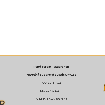
René Terem - JagerShop
Národná 2 , Banská Bystrica, 97401
IČO: 41383524
DIČ: 1073617479
IČ DPH: SK1073617479