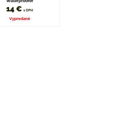
Waterproofer
14 €
s DPH
Vypredané