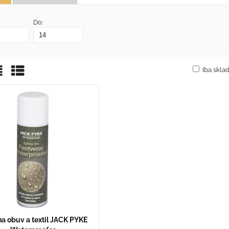
Do:
Iba skl
žka
oznam
Tabuľka
na obuv a textil JACK PYKE