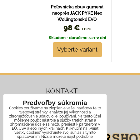
Poľovnícka obuv gumená
neoprén JACK PYKE Neo
Wellingtonské EVO
98 €
s DPH
Skladom - doručíme za 1-2 dni
Vyberte variant
KONTAKT
Predvoľby súkromia
Mobil:
+421 911 466 006
Cookies používame na zlepšenie vašej návštevy tejto
webovej stránky, analýzu jej výkonnosti a
Email:
info@jagershop.sk
zhromažďovanie údajov o jej používaní. Na tento účel
môžeme použiť nástroje a služby tretích strán a
zhromaždené údaje sa môžu preniesť k partnerom v
EÚ, USA alebo iných krajinách. Kliknutím na „Prijať
všetky cookies“ vyjadrujete svoj súhlas s týmto
spracovaním. Nižšie môžete nájsť podrobné