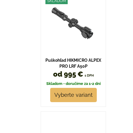
SKLADOM
Puškohľad HIKMICRO ALPEX
PRO LRF A50P
od 995 €
s DPH
Skladom - doručíme za 1-2 dni
Vyberte variant