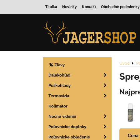
Titulka
Novinky
Kontakt
Obchodné podmienky
Úvod
P
Zľavy
Spre
Ďalekohľad
Puškohľady
Najpr
Termovizia
Kolimátor
Nočné videnie
Poľovnícke doplnky
Cena
Poľovnícke oblečenie