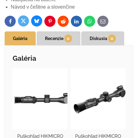
Návod v češtine a slovenčine
Bluesky
Twitter
Facebook
Pinterest
Reddit
LinkedIn
WhatsApp
E-
mail
Galéria
Recenzie
0
Diskusia
0
Galéria
Puškohľad HIKMICRO
Puškohľad HIKMICRO