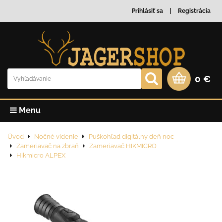
Prihlásiť sa
Registrácia
0 €
Menu
Úvod
Nočné videnie
Puškohľad digitálny deň noc
Zameriavač na zbraň
Zameriavač HIKMICRO
Hikmicro ALPEX