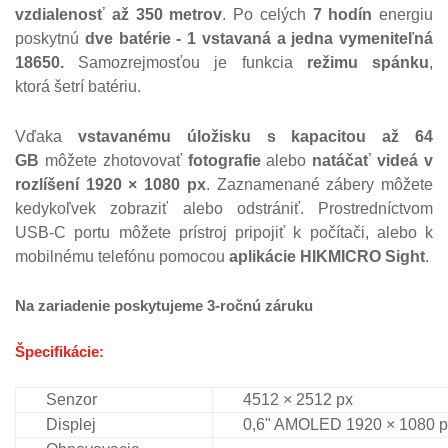
vzdialenosť až 350 metrov
. Po celých
7 hodín
energiu
poskytnú
dve batérie - 1 vstavaná a jedna vymeniteľná
18650.
Samozrejmosťou je funkcia
režimu spánku
,
ktorá šetrí batériu.
Vďaka
vstavanému úložisku
s kapacitou až 64
GB
môžete zhotovovať
fotografie
alebo
natáčať videá v
rozlíšení 1920 × 1080 px
. Zaznamenané zábery môžete
kedykoľvek zobraziť alebo odstrániť. Prostredníctvom
USB-C portu môžete prístroj pripojiť k počítači, alebo k
mobilnému telefónu pomocou
aplikácie HIKMICRO Sight
.
Na zariadenie poskytujeme 3-ročnú záruku
Špecifikácie:
Senzor
4512 × 2512 px
Displej
0,6" AMOLED 1920 × 1080 p