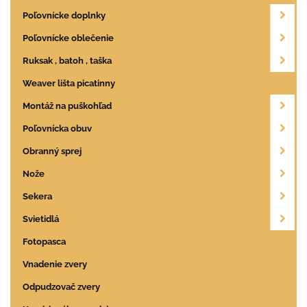
Poľovnícke doplnky
Poľovnícke oblečenie
Ruksak , batoh , taška
Weaver lišta picatinny
Montáž na puškohľad
Poľovnícka obuv
Obranný sprej
Nože
Sekera
Svietidlá
Fotopasca
Vnadenie zvery
Odpudzovač zvery