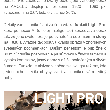
obrazu. Pre zachovanie kvality pozorujete výsledný obraz
na AMOLED displeji s rozlíšením 1920 × 1080 px,
zväčšenom na 0,6", teda o viac než 20 %.
Detaily vám neuniknú ani za šera vďaka
funkcii Light Pro
,
ktorá pomocou AI (umelej inteligencie) spracováva obraz
tak, že jeho svetelnosť je porovnateľná so
znížením clony
na F0.9
, a výrazne tak posúva kvalitu obrazu v zhoršených
svetelných podmienkach. Ďalším benefitom je približne o
30 minút dlhšie pozorovanie pri súmraku v živých farbách a
vysoko kontrastný, jasný obraz s až 3× potlačeným rušivým
šumom. Funkcia je aktívna v nočnom a twilight režime, kde
jednoducho prečíta obrysy zveri a neunikne vám jediný
pohyb.