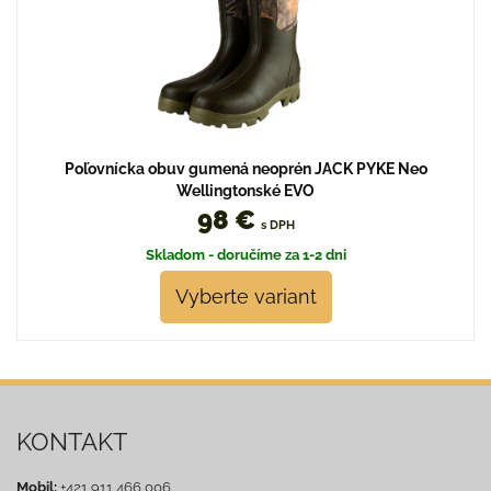
Poľovnícka obuv gumená neoprén JACK PYKE Neo
Wellingtonské EVO
98 €
s DPH
Skladom - doručíme za 1-2 dni
Vyberte variant
KONTAKT
Mobil:
+421 911 466 006