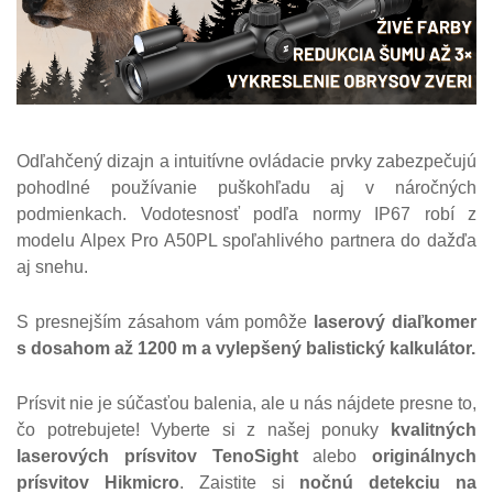
Odľahčený dizajn a intuitívne ovládacie prvky zabezpečujú
pohodlné používanie puškohľadu aj v náročných
podmienkach. Vodotesnosť podľa normy IP67 robí z
modelu Alpex Pro A50PL spoľahlivého partnera do dažďa
aj snehu.
S presnejším zásahom vám pomôže
laserový diaľkomer
s dosahom až 1200 m a vylepšený balistický kalkulátor.
Prísvit nie je súčasťou balenia, ale u nás nájdete presne to,
čo potrebujete! Vyberte si z našej ponuky
kvalitných
laserových prísvitov TenoSight
alebo
originálnych
prísvitov Hikmicro
. Zaistite si
nočnú detekciu na