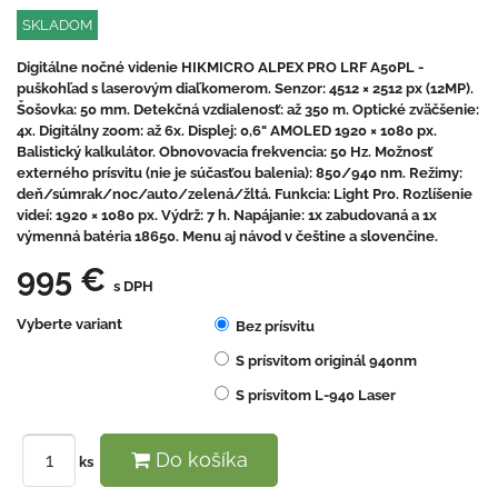
SKLADOM
Digitálne nočné videnie HIKMICRO ALPEX PRO LRF A50PL -
puškohľad s laserovým diaľkomerom. Senzor: 4512 × 2512 px (12MP).
Šošovka: 50 mm. Detekčná vzdialenosť: až 350 m. Optické zväčšenie:
4x. Digitálny zoom: až 6x. Displej: 0,6" AMOLED 1920 × 1080 px.
Balistický kalkulátor. Obnovovacia frekvencia: 50 Hz. Možnosť
externého prísvitu (nie je súčasťou balenia): 850/940 nm. Režimy:
deň/súmrak/noc/auto/zelená/žltá. Funkcia: Light Pro. Rozlíšenie
videí: 1920 × 1080 px. Výdrž: 7 h. Napájanie: 1x zabudovaná a 1x
výmenná batéria 18650. Menu aj návod v češtine a slovenčine.
995 €
s DPH
Vyberte variant
Bez prísvitu
S prísvitom originál 940nm
S prísvitom L-940 Laser
Do košíka
ks