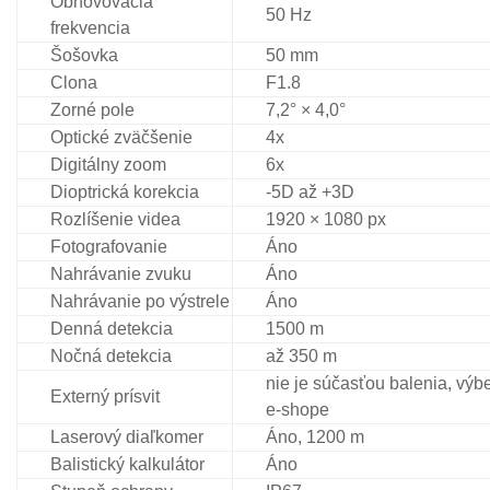
Obnovovacia
50 Hz
frekvencia
Šošovka
50 mm
Clona
F1.8
Zorné pole
7,2° × 4,0°
Optické zväčšenie
4x
Digitálny zoom
6x
Dioptrická korekcia
-5D až +3D
Rozlíšenie videa
1920 × 1080 px
Fotografovanie
Áno
Nahrávanie zvuku
Áno
Nahrávanie po výstrele
Áno
Denná detekcia
1500 m
Nočná detekcia
až 350 m
nie je súčasťou balenia, výb
Externý prísvit
e-shope
Laserový diaľkomer
Áno, 1200 m
Balistický kalkulátor
Áno