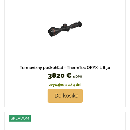
Termovizny puškohľad - ThermTec ORYX-L 650
3820 €
s DPH
zvyčajne 2 až 4 dni
Do košíka
SKLADOM