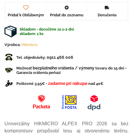
Pridať k Obľúbeným
Pridať do zoznamu
Doručenia
Skladom - doručíme za 1-2 dni
skladom:
1
ks
Výrobca:
Hikmicro
0911 466 006
Tel. objednávky:
bezplatného vrátenia / výmeny
Možnosť
tovaru do 15 dní -
Garancia vrátenia peňazí
zadarmo pri nákupe
Poštovné 3,95€ -
nad 40€
Univerzálny HIKMICRO ALPEX PRO 2026 sa bez
kompromisov prispôsobí lesu aj otvorenému terénu.