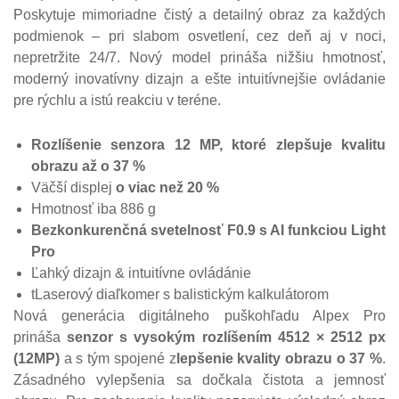
Poskytuje mimoriadne čistý a detailný obraz za každých
podmienok – pri slabom osvetlení, cez deň aj v noci,
nepretržite 24/7. Nový model prináša nižšiu hmotnosť,
moderný inovatívny dizajn a ešte intuitívnejšie ovládanie
pre rýchlu a istú reakciu v teréne.
Rozlíšenie senzora 12 MP, ktoré zlepšuje kvalitu
obrazu až o 37 %
Väčší displej
o viac než 20 %
Hmotnosť iba 886 g
Bezkonkurenčná svetelnosť F0.9 s AI funkciou Light
Pro
Ľahký dizajn & intuitívne ovládánie
tLaserový diaľkomer s balistickým kalkulátorom
Nová generácia digitálneho puškohľadu Alpex Pro
prináša
senzor s vysokým rozlíšením 4512 × 2512 px
(12MP)
a s tým spojené z
lepšenie kvality obrazu o 37 %
.
Zásadného vylepšenia sa dočkala čistota a jemnosť