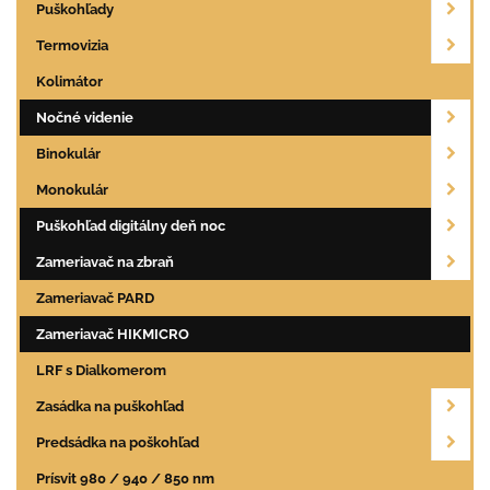
Puškohľady
Termovizia
Kolimátor
Nočné videnie
Binokulár
Monokulár
Puškohľad digitálny deň noc
Zameriavač na zbraň
Zameriavač PARD
Zameriavač HIKMICRO
LRF s Dialkomerom
Zasádka na puškohľad
Predsádka na poškohľad
Prísvit 980 / 940 / 850 nm