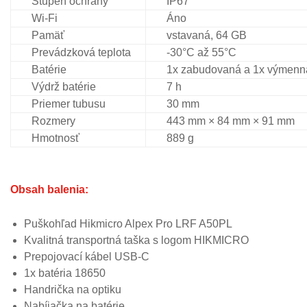
Stupeň ochrany
IP67
Wi-Fi
Áno
Pamäť
vstavaná, 64 GB
Prevádzková teplota
-30°C až 55°C
Batérie
1x zabudovaná a 1x výmenn
Výdrž batérie
7 h
Priemer tubusu
30 mm
Rozmery
443 mm × 84 mm × 91 mm
Hmotnosť
889 g
Obsah balenia:
Puškohľad Hikmicro Alpex Pro LRF A50PL
Kvalitná transportná taška s logom HIKMICRO
Prepojovací kábel USB-C
1x batéria 18650
Handrička na optiku
Nabíjačka na batérie