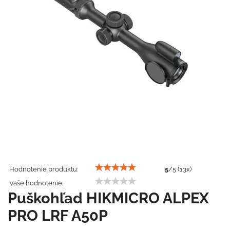
Hodnotenie produktu:
5
/
5
(
13
x)
Vaše hodnotenie:
Puškohľad HIKMICRO ALPEX
PRO LRF A50P