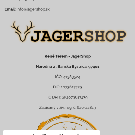
Email:
info@jagershop.sk
René Terem - JagerShop
Národná 2 , Banská Bystrica, 97401
IČO: 41383524
DIČ: 1073617479
IČ DPH: SK1073617479
Zapísaný v živ. reg. č. 620-22813