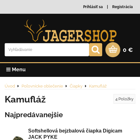
Prihlásiť sa
Registrácia
0 €
Menu
Úvod
Poľovnícke oblečenie
Čiapky
Kamufláž
Kamufláž
4
Položky
Najpredávanejšie
Softshellová bejzbalová čiapka Digicam
JACK PYKE