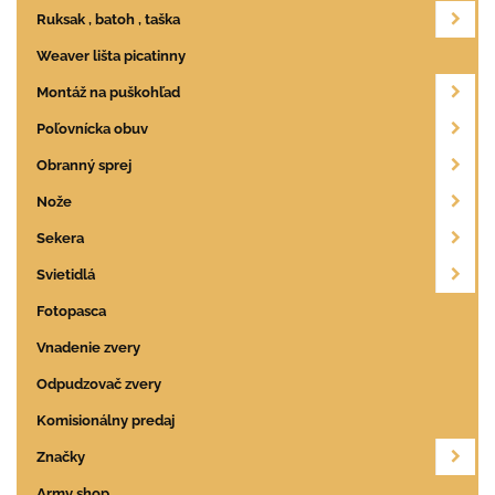
Ruksak , batoh , taška
Weaver lišta picatinny
Montáž na puškohľad
Poľovnícka obuv
Obranný sprej
Nože
Sekera
Svietidlá
Fotopasca
Vnadenie zvery
Odpudzovač zvery
Komisionálny predaj
Značky
Army shop