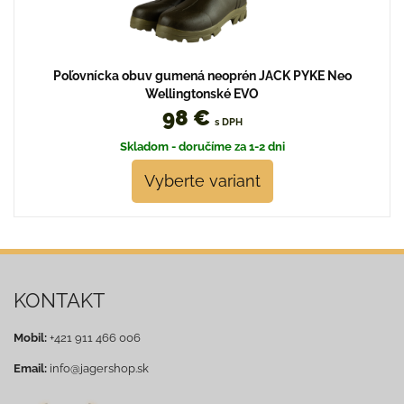
Poľovnícka obuv gumená neoprén JACK PYKE Neo
Wellingtonské EVO
98 €
s DPH
Skladom - doručíme za 1-2 dni
Vyberte variant
KONTAKT
Mobil:
+421 911 466 006
Email:
info@jagershop.sk