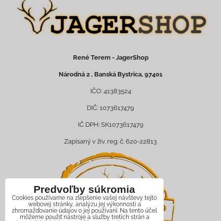
René Terem - JagerShop
Národná 2 , Banská Bystrica, 97401
IČO: 41383524
DIČ: 1073617479
IČ DPH: SK1073617479
Zapísaný v živ. reg. č. 620-22813
Predvoľby súkromia
Cookies používame na zlepšenie vašej návštevy tejto
webovej stránky, analýzu jej výkonnosti a
zhromažďovanie údajov o jej používaní. Na tento účel
môžeme použiť nástroje a služby tretích strán a