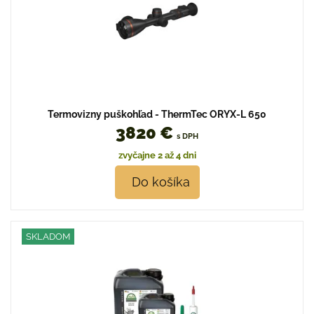
Termovizny puškohľad - ThermTec ORYX-L 650
3820 €
s DPH
zvyčajne 2 až 4 dni
Do košíka
SKLADOM