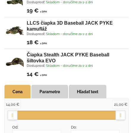
Dostupnosť:
Skladom - doručíme za 1-2 dni
19 €
s DPH
LLCS čiapka 3D Baseball JACK PYKE
kamufláž
Dostupnosť:
Skladom - doručíme za 1-2 dni
18 €
s DPH
Čiapka Stealth JACK PYKE Baseball
šiltovka EVO
Dostupnosť:
Skladom - doručíme za 1-2 dni
14 €
s DPH
Cena
Parametre
Hľadať text
14,00 €
21,00 €
Od:
Do: