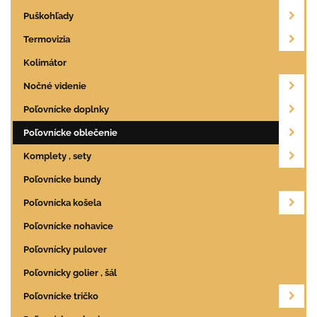
Puškohľady
Termovizia
Kolimátor
Nočné videnie
Poľovnícke doplnky
Poľovnícke oblečenie
Komplety , sety
Poľovnícke bundy
Poľovnícka košela
Poľovnícke nohavice
Poľovnícky pulover
Poľovnícky golier , šál
Poľovnícke tričko