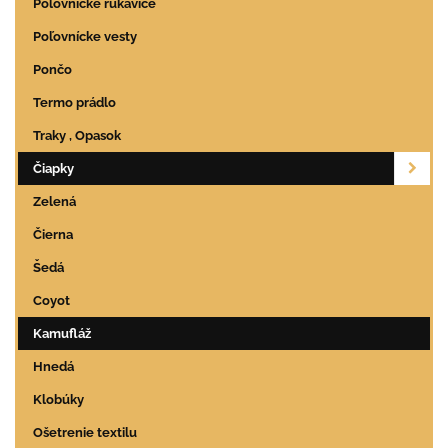
Poľovnícke rukavice
Poľovnícke vesty
Pončo
Termo prádlo
Traky , Opasok
Čiapky
Zelená
Čierna
Šedá
Coyot
Kamufláž
Hnedá
Klobúky
Ošetrenie textilu