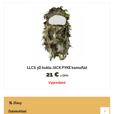
LLCS 3D kukla JACK PYKE kamufláž
21 €
s DPH
Vypredané
Zľavy
Ďalekohľad