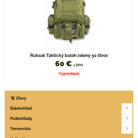
Ruksak Taktický batoh zelený 50 litrov
60 €
s DPH
Vypredané
Zľavy
Ďalekohľad
Puškohľady
Termovizia