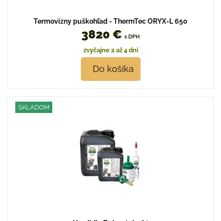
Termovizny puškohľad - ThermTec ORYX-L 650
3820 €
s DPH
zvyčajne 2 až 4 dni
Do košíka
SKLADOM