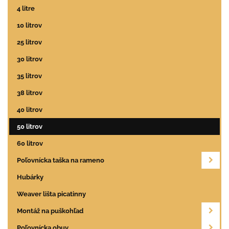
4 litre
10 litrov
25 litrov
30 litrov
35 litrov
38 litrov
40 litrov
50 litrov
60 litrov
Poľovnícka taška na rameno
Hubárky
Weaver lišta picatinny
Montáž na puškohľad
Poľovnícka obuv