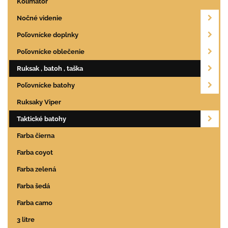
Kolimátor
Nočné videnie
Poľovnícke doplnky
Poľovnícke oblečenie
Ruksak , batoh , taška
Poľovnícke batohy
Ruksaky Viper
Taktické batohy
Farba čierna
Farba coyot
Farba zelená
Farba šedá
Farba camo
3 litre