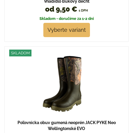
Vnadidlo Bukový decht
od 9,50 €
s DPH
Skladom - doručíme za 1-2 dni
Vyberte variant
SKLADOM
Poľovnícka obuv gumená neoprén JACK PYKE Neo
Wellingtonské EVO