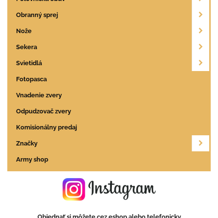
Obranný sprej
Nože
Sekera
Svietidlá
Fotopasca
Vnadenie zvery
Odpudzovač zvery
Komisionálny predaj
Značky
Army shop
Objednať si môžete cez eshop alebo telefonicky