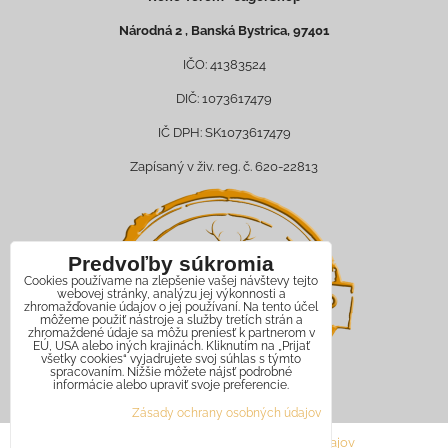
Národná 2 , Banská Bystrica, 97401
IČO: 41383524
DIČ: 1073617479
IČ DPH: SK1073617479
Zapísaný v živ. reg. č. 620-22813
Predvoľby súkromia
Cookies používame na zlepšenie vašej návštevy tejto
webovej stránky, analýzu jej výkonnosti a
zhromažďovanie údajov o jej používaní. Na tento účel
môžeme použiť nástroje a služby tretích strán a
zhromaždené údaje sa môžu preniesť k partnerom v
EÚ, USA alebo iných krajinách. Kliknutím na „Prijať
všetky cookies“ vyjadrujete svoj súhlas s týmto
spracovaním. Nižšie môžete nájsť podrobné
informácie alebo upraviť svoje preferencie.
Zásady ochrany osobných údajov
Predvoľby súkromia
Zásady ochrany osobných údajov