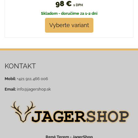
98 €
s DPH
Skladom - doručíme za 1-2 dni
Vyberte variant
KONTAKT
Mobil:
+421 911 466 006
Email:
info@jagershop.sk
René Terem - JagerShop