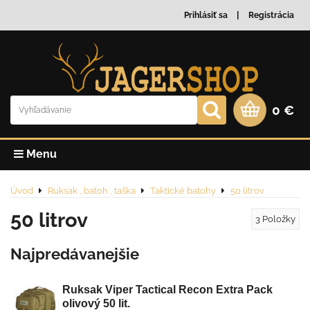
Prihlásiť sa
Registrácia
0 €
Menu
Úvod
Ruksak , batoh , taška
Taktické batohy
50 litrov
50 litrov
3
Položky
Najpredávanejšie
Ruksak Viper Tactical Recon Extra Pack
olivový 50 lit.