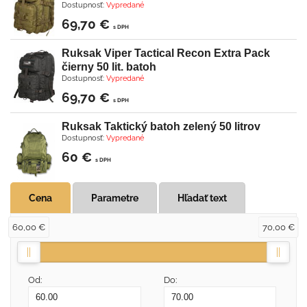
Dostupnosť:
Vypredané
69,70 €
s DPH
Ruksak Viper Tactical Recon Extra Pack
čierny 50 lit. batoh
Dostupnosť:
Vypredané
69,70 €
s DPH
Ruksak Taktický batoh zelený 50 litrov
Dostupnosť:
Vypredané
60 €
s DPH
Cena
Parametre
Hľadať text
60,00 €
70,00 €
Od:
Do: