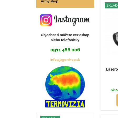
Mrie
Z
Army shop
SKLA
Objednať si môžete cez eshop
alebo telefonicky
0911 466 006
info@jagershop.sk
Lasero
Skla