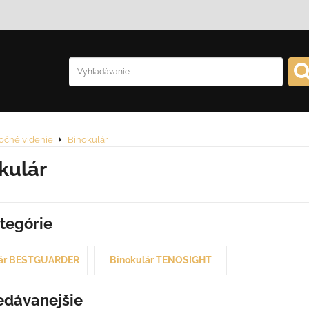
očné videnie
Binokulár
kulár
tegórie
lár BESTGUARDER
Binokulár TENOSIGHT
edávanejšie