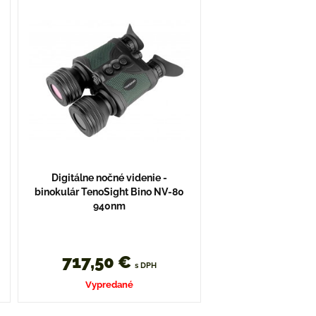
Digitálne nočné videnie -
binokulár TenoSight Bino NV-80
940nm
717,50 €
s DPH
Vypredané