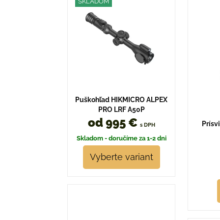
SKLADOM
Puškohľad HIKMICRO ALPEX
PRO LRF A50P
od 995 €
Prísv
s DPH
Skladom - doručíme za 1-2 dni
Vyberte variant