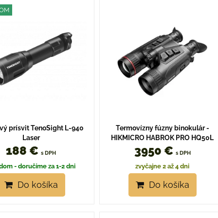
žka
oznam
Tabuľka
DOM
vý prísvit TenoSight L-940
Termovízny fúzny binokulár -
Laser
HIKMICRO HABROK PRO HQ50L
188 €
3950 €
s DPH
s DPH
dom - doručíme za 1-2 dni
zvyčajne 2 až 4 dni
Do košíka
Do košíka