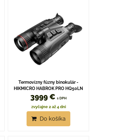
Termovízny fúzny binokulár -
HIKMICRO HABROK PRO HQ50LN
3999 €
s DPH
zvyčajne 2 až 4 dni
Do košíka