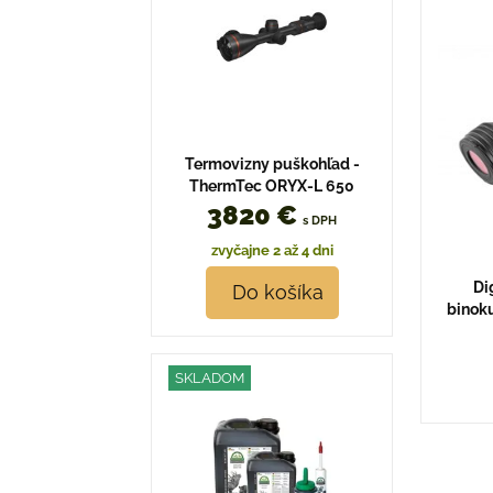
Termovizny puškohľad -
ThermTec ORYX-L 650
3820 €
s DPH
zvyčajne 2 až 4 dni
Di
Do košíka
binok
SKLADOM