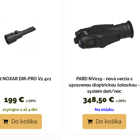
it NOXAR DIR-PRO V2 4v1
PARD NV019 - nová verzia s
upravenou dioptrickou šošovkou -
systém deň/noc
199 €
348,50 €
s DPH
s DPH
zvyčajne 2 až 4 dni
Na otázku
Do košíka
Do košíka