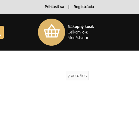
Prihlásiť sa
Registrácia
Nákupný košík
Celkom:
0 €
Množstvo:
0
7
položiek