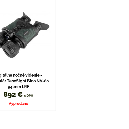
gitálne nočné videnie -
ulár TenoSight Bino NV-80
940nm LRF
892 €
s DPH
Vypredané