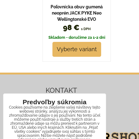
Poľovnícka obuv gumená
neoprén JACK PYKE Neo
Wellingtonské EVO
98 €
s DPH
Skladom - doručíme za 1-2 dni
Vyberte variant
KONTAKT
Predvoľby súkromia
Mobil:
+421 911 466 006
Cookies používame na zlepšenie vašej návštevy tejto
webovej stránky, analýzu jej výkonnosti a
Email:
info@jagershop.sk
zhromažďovanie údajov o jej používaní. Na tento účel
môžeme použiť nástroje a služby tretích strán a
zhromaždené údaje sa môžu preniesť k partnerom v
EÚ, USA alebo iných krajinách. Kliknutím na „Prijať
všetky cookies“ vyjadrujete svoj súhlas s týmto
spracovaním. Nižšie môžete nájsť podrobné