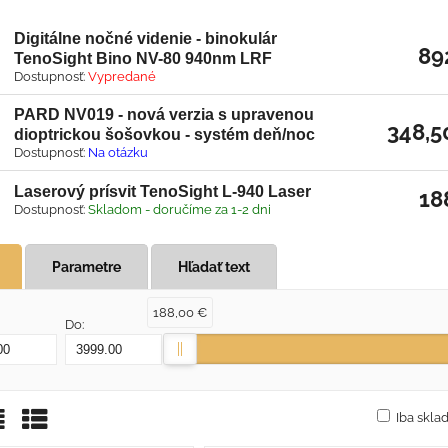
Digitálne nočné videnie - binokulár
89
TenoSight Bino NV-80 940nm LRF
Dostupnosť:
Vypredané
PARD NV019 - nová verzia s upravenou
348,5
dioptrickou šošovkou - systém deň/noc
Dostupnosť:
Na otázku
Laserový prísvit TenoSight L-940 Laser
18
Dostupnosť:
Skladom - doručíme za 1-2 dni
Parametre
Hľadať text
188,00 €
Do:
Iba skl