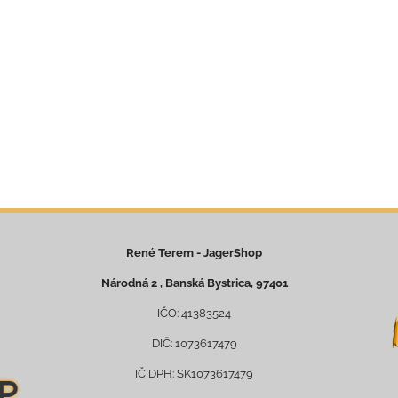
René Terem - JagerShop
Národná 2 , Banská Bystrica, 97401
IČO: 41383524
DIČ: 1073617479
IČ DPH: SK1073617479