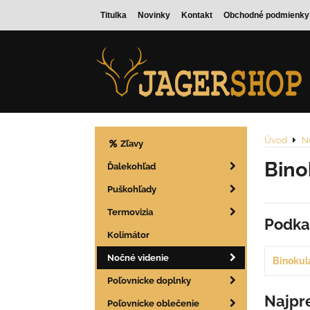
Titulka
Novinky
Kontakt
Obchodné podmienky
Úvod
N
Zľavy
Bino
Ďalekohľad
Puškohľady
Termovizia
Podka
Kolimátor
Nočné videnie
Binoku
Poľovnícke doplnky
Najpr
Poľovnícke oblečenie