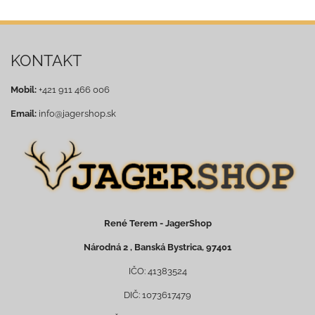
KONTAKT
Mobil:
+421 911 466 006
Email:
info@jagershop.sk
René Terem - JagerShop
Národná 2 , Banská Bystrica, 97401
IČO: 41383524
DIČ: 1073617479