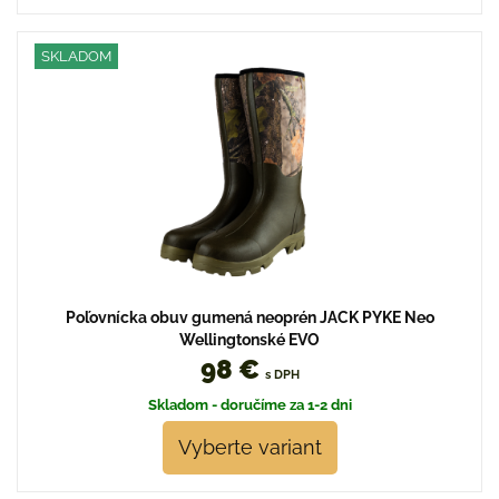
SKLADOM
Poľovnícka obuv gumená neoprén JACK PYKE Neo
Wellingtonské EVO
98 €
s DPH
Skladom - doručíme za 1-2 dni
Vyberte variant