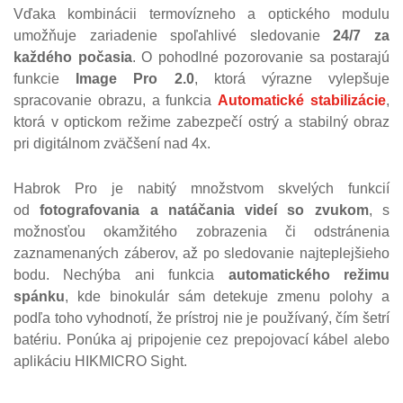
Vďaka kombinácii termovízneho a optického modulu
umožňuje zariadenie spoľahlivé sledovanie
24/7 za
každého počasia
. O pohodlné pozorovanie sa postarajú
funkcie
Image Pro 2.0
, ktorá výrazne vylepšuje
spracovanie obrazu, a funkcia
Automatické stabilizácie
,
ktorá v optickom režime zabezpečí ostrý a stabilný obraz
pri digitálnom zväčšení nad 4x.
Habrok Pro je nabitý množstvom skvelých funkcií
od
fotografovania a natáčania videí so zvukom
, s
možnosťou okamžitého zobrazenia či odstránenia
zaznamenaných záberov, až po sledovanie najteplejšieho
bodu. Nechýba ani funkcia
automatického režimu
spánku
, kde binokulár sám detekuje zmenu polohy a
podľa toho vyhodnotí, že prístroj nie je používaný, čím šetrí
batériu. Ponúka aj pripojenie cez prepojovací kábel alebo
aplikáciu HIKMICRO Sight.