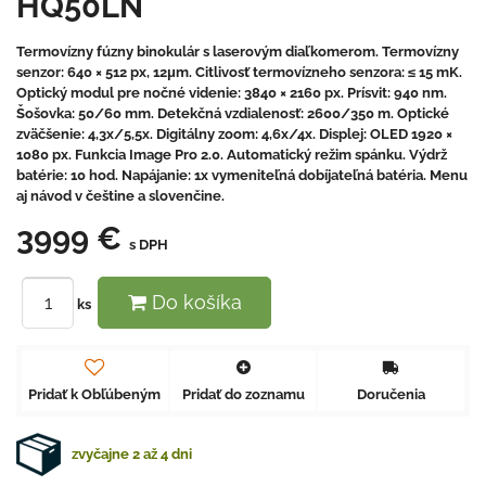
HQ50LN
Termovízny fúzny binokulár s laserovým diaľkomerom. Termovízny
senzor: 640 × 512 px, 12μm. Citlivosť termovízneho senzora: ≤ 15 mK.
Optický modul pre nočné videnie: 3840 × 2160 px. Prísvit: 940 nm.
Šošovka: 50/60 mm. Detekčná vzdialenosť: 2600/350 m. Optické
zväčšenie: 4,3x/5,5x. Digitálny zoom: 4,6x/4x. Displej: OLED 1920 ×
1080 px. Funkcia Image Pro 2.0. Automatický režim spánku. Výdrž
batérie: 10 hod. Napájanie: 1x vymeniteľná dobíjateľná batéria. Menu
aj návod v češtine a slovenčine.
3999 €
s DPH
Do košíka
ks
Pridať k Obľúbeným
Pridať do zoznamu
Doručenia
zvyčajne 2 až 4 dni