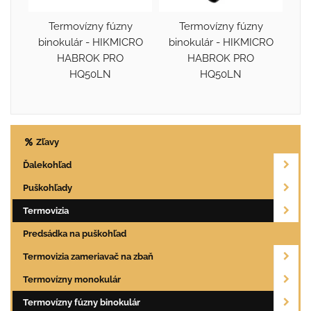
Termovízny fúzny
Termovízny fúzny
binokulár - HIKMICRO
binokulár - HIKMICRO
HABROK PRO
HABROK PRO
HQ50LN
HQ50LN
Zľavy
Ďalekohľad
Puškohľady
Termovizia
Predsádka na puškohľad
Termovizia zameriavač na zbaň
Termovízny monokulár
Termovízny fúzny binokulár