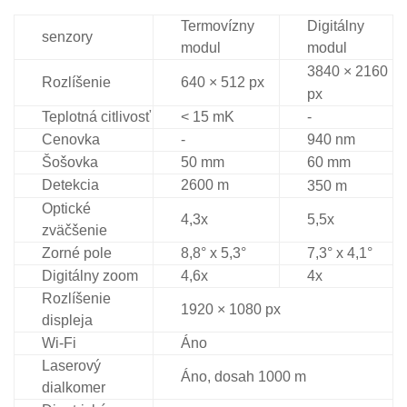
Termovízny
Digitálny
senzory
modul
modul
3840 × 2160
Rozlíšenie
640 × 512 px
px
Teplotná citlivosť
< 15 mK
-
Cenovka
-
940 nm
Šošovka
50 mm
60 mm
Detekcia
2600 m
350 m
Optické
4,3x
5,5x
zväčšenie
Zorné pole
8,8° x 5,3°
7,3° x 4,1°
Digitálny zoom
4,6x
4x
Rozlíšenie
1920 × 1080 px
displeja
Wi-Fi
Áno
Laserový
Áno, dosah 1000 m
dialkomer