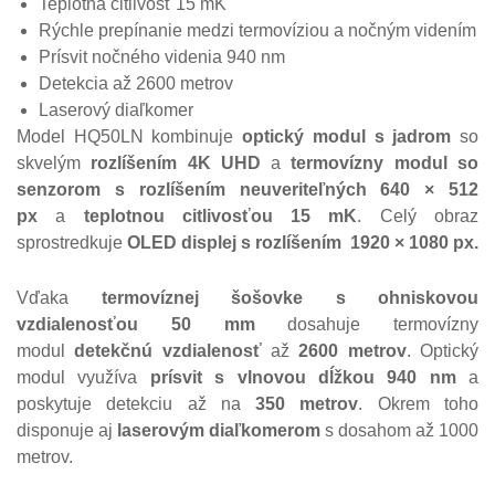
Teplotná citlivosť 15 mK
Rýchle prepínanie medzi termovíziou a nočným videním
Prísvit nočného videnia 940 nm
Detekcia až 2600 metrov
Laserový diaľkomer
Model HQ50LN kombinuje
optický modul s jadrom
so
skvelým
rozlíšením 4K UHD
a
termovízny modul so
senzorom s rozlíšením neuveriteľných 640 × 512
px
a
teplotnou citlivosťou 15 mK
. Celý obraz
sprostredkuje
OLED displej s rozlíšením 1920 × 1080 px.
Vďaka
termovíznej šošovke s ohniskovou
vzdialenosťou 50 mm
dosahuje termovízny
modul
detekčnú vzdialenosť
až
2600 metrov
. Optický
modul využíva
prísvit s vlnovou dĺžkou 940 nm
a
poskytuje detekciu až na
350 metrov
. Okrem toho
disponuje aj
laserovým diaľkomerom
s dosahom až 1000
metrov.