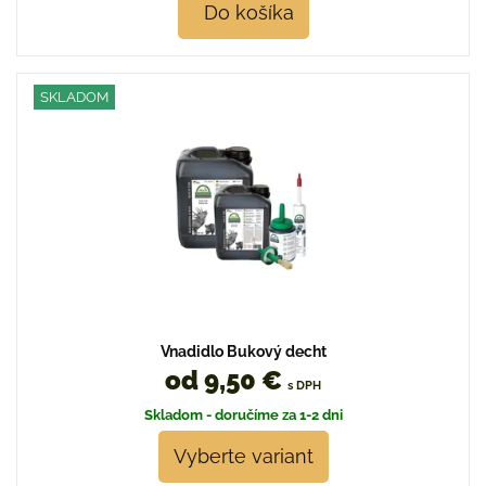
Do košíka
SKLADOM
Vnadidlo Bukový decht
od 9,50 €
s DPH
Skladom - doručíme za 1-2 dni
Vyberte variant