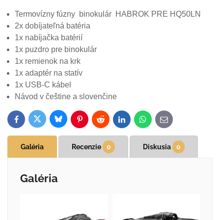
Termovízny
fúzny
binokulár
HABROK PRE HQ50LN
2x
dobíjateľná
batéria
1x
nabíjačka
batérií
1x puzdro pre binokulár
1x remienok na krk
1x adaptér na statív
1x USB-C kábel
Návod v češtine a slovenčine
Bluesky
Twitter
Facebook
Pinterest
Reddit
LinkedIn
WhatsApp
E-
mail
Galéria
Recenzie
0
Diskusia
0
Galéria