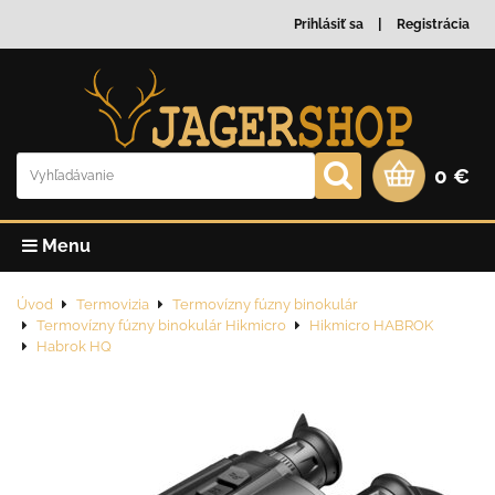
Prihlásiť sa
Registrácia
0 €
Menu
Úvod
Termovizia
Termovízny fúzny binokulár
Termovízny fúzny binokulár Hikmicro
Hikmicro HABROK
Habrok HQ