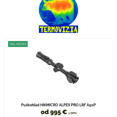
SKLADOM
Puškohľad HIKMICRO ALPEX PRO LRF A50P
od 995 €
s DPH