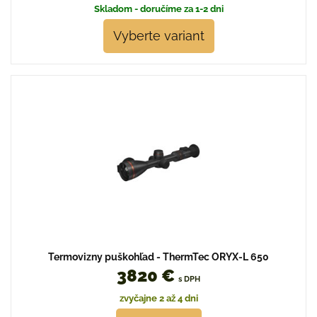
Skladom - doručíme za 1-2 dni
Vyberte variant
Termovizny puškohľad - ThermTec ORYX-L 650
3820 €
s DPH
zvyčajne 2 až 4 dni