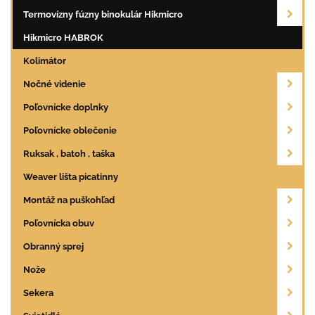
Termovízny fúzny binokulár Hikmicro
Hikmicro HABROK
Kolimátor
Nočné videnie
Poľovnícke doplnky
Poľovnícke oblečenie
Ruksak , batoh , taška
Weaver lišta picatinny
Montáž na puškohľad
Poľovnícka obuv
Obranný sprej
Nože
Sekera