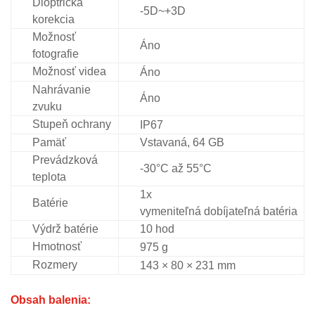
Dioptrická
-5D~+3D
korekcia
Možnosť
Áno
fotografie
Možnosť videa
Áno
Nahrávanie
Áno
zvuku
Stupeň ochrany
IP67
Pamäť
Vstavaná, 64 GB
Prevádzková
-30°C až 55°C
teplota
1x
Batérie
vymeniteľná dobíjateľná batéria
Výdrž batérie
10 hod
Hmotnosť
975 g
Rozmery
143 × 80 × 231 mm
Obsah balenia: