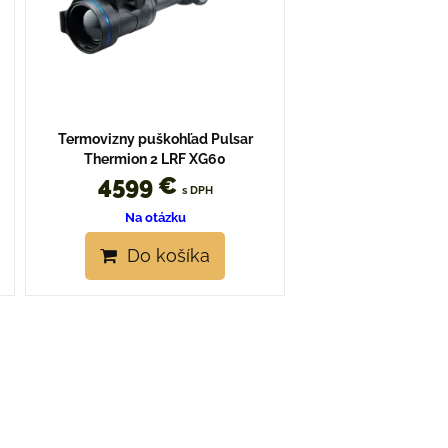
Termovizny puškohľad Pulsar
Thermion 2 LRF XG60
4599 €
s DPH
Na otázku
Do košíka