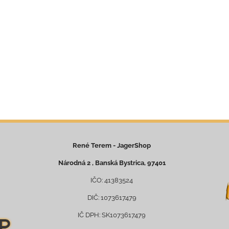
René Terem - JagerShop
Národná 2 , Banská Bystrica, 97401
IČO: 41383524
DIČ: 1073617479
IČ DPH: SK1073617479