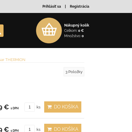
Prihlásiť sa
Registrácia
Nákupný košík
Celkom:
0 €
Množstvo:
0
sar THERMION
3
Položky
9 €
DO KOŠÍKA
ks
s DPH
9 €
DO KOŠÍKA
ks
s DPH