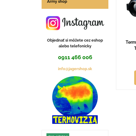
Army shop
Objednať si môžete cez eshop
Term
alebo telefonicky
0911 466 006
info@jagershop.sk