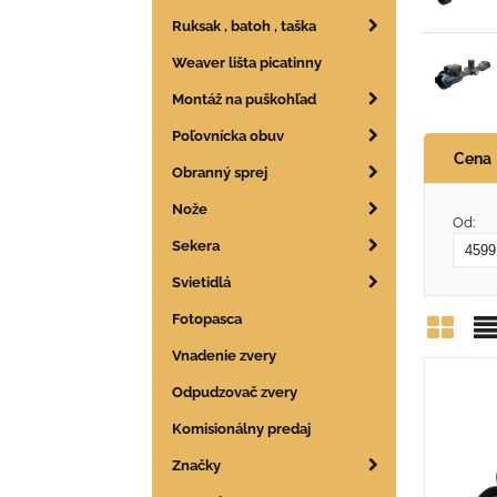
Ruksak , batoh , taška
Weaver lišta picatinny
Montáž na puškohľad
Poľovnícka obuv
Cena
Obranný sprej
Nože
Od:
Sekera
Svietidlá
Fotopasca
Vnadenie zvery
Mrie
Z
Odpudzovač zvery
Komisionálny predaj
Značky