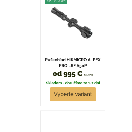
SKLADOM
Puškohľad HIKMICRO ALPEX
PRO LRF A50P
od 995 €
s DPH
Skladom - doručíme za 1-2 dni
Vyberte variant