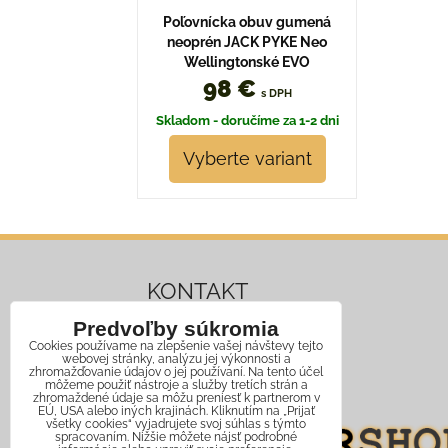
Poľovnícka obuv gumená
neoprén JACK PYKE Neo
Wellingtonské EVO
98 €
s DPH
Skladom - doručíme za 1-2 dni
Vyberte variant
KONTAKT
Predvoľby súkromia
Mobil:
+421 911 466 006
Cookies používame na zlepšenie vašej návštevy tejto
webovej stránky, analýzu jej výkonnosti a
Email:
info@jagershop.sk
zhromažďovanie údajov o jej používaní. Na tento účel
môžeme použiť nástroje a služby tretích strán a
zhromaždené údaje sa môžu preniesť k partnerom v
EÚ, USA alebo iných krajinách. Kliknutím na „Prijať
všetky cookies“ vyjadrujete svoj súhlas s týmto
spracovaním. Nižšie môžete nájsť podrobné