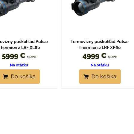
ovizny puškohľad Pulsar
Termovizny puškohľad Pulsar
Thermion 2 LRF XL60
Thermion 2 LRF XP60
5999 €
4999 €
s DPH
s DPH
Na otázku
Na otázku
Do košíka
Do košíka