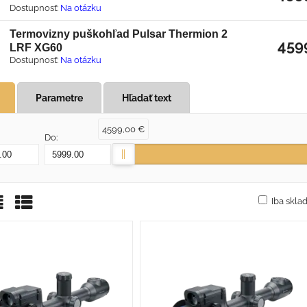
Dostupnosť:
Na otázku
Termovizny puškohľad Pulsar Thermion 2
459
LRF XG60
Dostupnosť:
Na otázku
Parametre
Hľadať text
4599,00 €
Do:
Iba skl
žka
oznam
Tabuľka