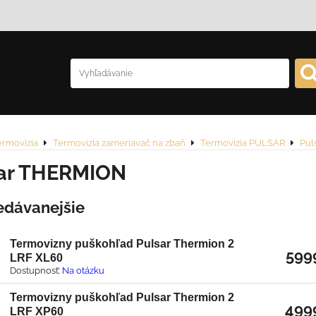
ermovizia
Termovizia zameriavač na zbaň
Termovizia PULSAR
Pul
ar THERMION
edávanejšie
Termovizny puškohľad Pulsar Thermion 2
599
LRF XL60
Dostupnosť:
Na otázku
Termovizny puškohľad Pulsar Thermion 2
499
LRF XP60