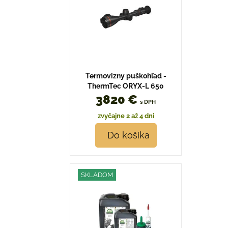
Termovizny puškohľad -
ThermTec ORYX-L 650
3820 €
s DPH
zvyčajne 2 až 4 dni
Do košíka
SKLADOM