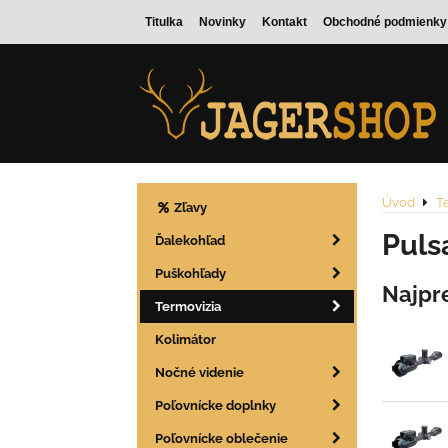
Titulka
Novinky
Kontakt
Obchodné podmienky
Úvod
T
Zľavy
Puls
Ďalekohľad
Puškohľady
Najpr
Termovizia
Kolimátor
Nočné videnie
Poľovnícke doplnky
Poľovnícke oblečenie