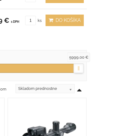
9 €
DO KOŠÍKA
ks
s DPH
5999,00 €
Skladom prednostne
adom