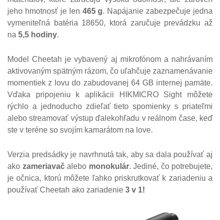
jeho hmotnosť je len
465 g
. Napájanie zabezpečuje jedna
vymeniteľná batéria 18650, ktorá zaručuje prevádzku až
na
5,5 hodiny
.
Model Cheetah je vybavený aj mikrofónom a nahrávaním
aktivovaným spätným rázom, čo uľahčuje zaznamenávanie
momentiek z lovu do zabudovanej 64 GB internej pamäte.
Vďaka pripojeniu k aplikácii HIKMICRO Sight môžete
rýchlo a jednoducho zdieľať tieto spomienky s priateľmi
alebo streamovať výstup ďalekohľadu v reálnom čase, keď
ste v teréne so svojím kamarátom na love.
Verzia predsádky je navrhnutá tak, aby sa dala používať aj
ako
zameriavač
alebo
monokulár
. Jediné, čo potrebujete,
je očnica, ktorú môžete ľahko priskrutkovať k zariadeniu a
používať Cheetah ako zariadenie
3 v 1!