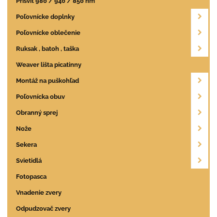
Prísvit 980 / 940 / 850 nm
Poľovnícke doplnky
Poľovnícke oblečenie
Ruksak , batoh , taška
Weaver lišta picatinny
Montáž na puškohľad
Poľovnícka obuv
Obranný sprej
Nože
Sekera
Svietidlá
Fotopasca
Vnadenie zvery
Odpudzovač zvery