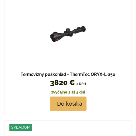
Termovizny puškohľad - ThermTec ORYX-L 650
3820 €
s DPH
zvyčajne 2 až 4 dni
Do košíka
SKLADOM