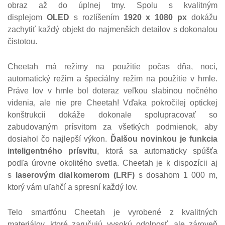
obraz až do úplnej tmy. Spolu s kvalitným
displejom
OLED
s rozlíšením
1920 x 1080 px
dokážu
zachytiť každý objekt do najmenších detailov s dokonalou
čistotou.
Cheetah má režimy na použitie počas dňa, noci,
automatický režim a špeciálny režim na použitie v hmle.
Práve lov v hmle bol doteraz veľkou slabinou nočného
videnia, ale nie pre Cheetah! Vďaka pokročilej optickej
konštrukcii dokáže dokonale spolupracovať so
zabudovaným prísvitom za všetkých podmienok, aby
dosiahol čo najlepší výkon.
Ďalšou novinkou je funkcia
inteligentného prísvitu
, ktorá sa automaticky spúšťa
podľa úrovne okolitého svetla. Cheetah je k dispozícii aj
s
laserovým diaľkomerom (LRF)
s dosahom 1 000 m,
ktorý vám uľahčí a spresní každý lov.
Telo smartfónu Cheetah je vyrobené z kvalitných
materiálov, ktoré zaručujú vysokú odolnosť, ale zároveň