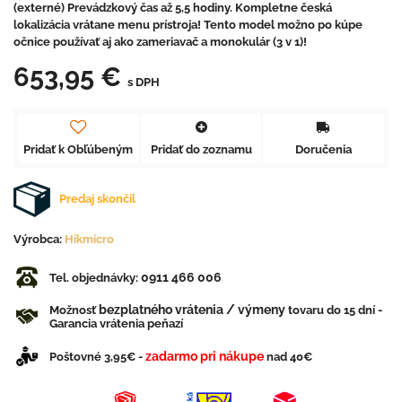
(externé) Prevádzkový čas až 5,5 hodiny. Kompletne česká
lokalizácia vrátane menu prístroja! Tento model možno po kúpe
očnice používať aj ako zameriavač a monokulár (3 v 1)!
653,95 €
s DPH
Pridať k Obľúbeným
Pridať do zoznamu
Doručenia
Predaj skončil
Výrobca:
Hikmicro
0911 466 006
Tel. objednávky:
bezplatného vrátenia / výmeny
Možnosť
tovaru do 15 dní -
Garancia vrátenia peňazí
zadarmo pri nákupe
Poštovné 3,95€ -
nad 40€