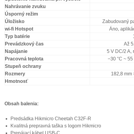
Nahrávanie zvuku
Úsporný režim
Úložisko
Zabudovaný p
wi-fi Hotspot
Áno, aplik
Typ batérie
Prevádzkový čas
Až 5,
Napájanie
5 V DC/2 A, 
Pracovná teplota
−30 °C ~ 55
Stupeň ochrany
Rozmery
182,8 mm 
Hmotnosť
Obsah balenia:
Predsádka Hikmicro Cheetah C32F-R
Kvalitná prepravná taška s logom Hikmicro
Prepájací kábel USB-C