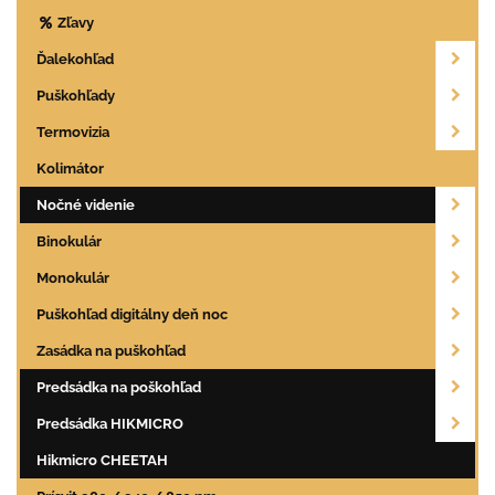
Zľavy
Ďalekohľad
Puškohľady
Termovizia
Kolimátor
Nočné videnie
Binokulár
Monokulár
Puškohľad digitálny deň noc
Zasádka na puškohľad
Predsádka na poškohľad
Predsádka HIKMICRO
Hikmicro CHEETAH