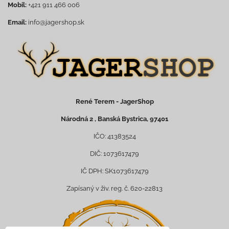
Mobil:
+421 911 466 006
Email:
info@jagershop.sk
René Terem - JagerShop
Národná 2 , Banská Bystrica, 97401
IČO: 41383524
DIČ: 1073617479
IČ DPH: SK1073617479
Zapísaný v živ. reg. č. 620-22813