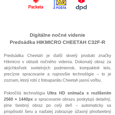
Digitálne nočné videnie
Predsádka HIKMICRO CHEETAH C32F-R
Predsádka Cheetah je ďalší skvelý produkt značky
Hikmicro v oblasti nočného videnia. D
okonalý obraz za
akýchkoľvek svetelných podmienok, kompaktné telo,
precízne spracovanie a najnovšie technológie – to je
zoznam, ktorý robí z fotoaparátu Cheetah jasnú voľbu.
Pokročilá technológia
Ultra HD
snímača s rozlíšením
2560 × 1440px
a spracovanie obrazu poskytujú detailný,
plne farebný obraz po celý deň –
automaticky sa
prispôsobí šeru a naďalej zobrazuje úžasný plnofarebný