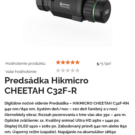
Hodnotenie produktu:
5
/
5
(
9
x)
Vaše hodnotenie:
Predsádka Hikmicro
CHEETAH C32F-R
Digitálne nočné videnie Predsádka – HIKMICRO CHEETAH C32F-RN
940 nm/850 nm. Systém deň/noc – cez deň farebný a v noci
čiernobiely obraz. Rozsah pozorovania v tme viac ako 350 – 400 m.
Optické zväčšenie: 1x. Kvalitný snímač Ultra HD 2560 × 1440 px.
Displej OLED 1920 × 1080 px. Zabudovaný prísvit 940 nm alebo 850
nm. Úsporný režim (uspatie). Napájanie na akumulátor 18650