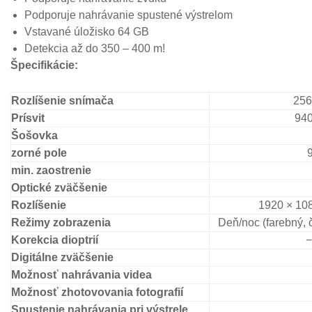
Podporuje nahrávanie spustené výstrelom
Vstavané úložisko 64 GB
Detekcia až do 350 – 400 m!
Špecifikácie:
Rozlíšenie snímača
256
Prísvit
940
Šošovka
zorné pole
9
min. zaostrenie
Optické zväčšenie
Rozlíšenie
1920 × 108
Režimy zobrazenia
Deň/noc (farebný, č
Korekcia dioptrií
−
Digitálne zväčšenie
Možnosť nahrávania videa
Možnosť zhotovovania fotografií
Spustenie nahrávania pri výstrele