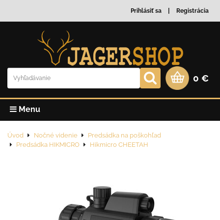
Prihlásiť sa
Registrácia
0 €
Menu
Úvod
Nočné videnie
Predsádka na poškohľad
Predsádka HIKMICRO
Hikmicro CHEETAH