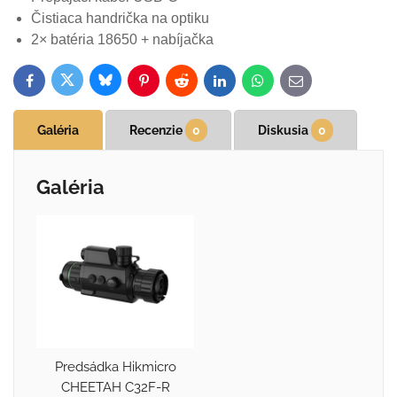
Čistiaca handrička na optiku
2× batéria 18650 + nabíjačka
Bluesky
Twitter
Facebook
Pinterest
Reddit
LinkedIn
WhatsApp
E-
mail
Galéria
Recenzie
0
Diskusia
0
Galéria
Predsádka Hikmicro
CHEETAH C32F-R