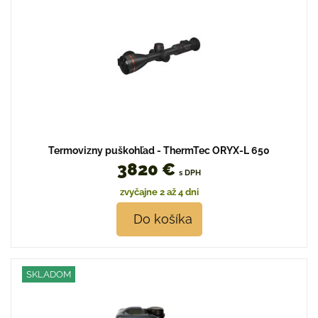
Termovizny puškohľad - ThermTec ORYX-L 650
3820 €
s DPH
zvyčajne 2 až 4 dni
Do košíka
SKLADOM