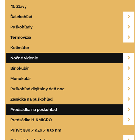
Zľavy
Ďalekohľad
Puškohľady
Termovizia
Kolimátor
Nočné videnie
Binokulár
Monokulár
Puškohľad digitálny deň noc
Zasádka na puškohľad
Predsádka na poškohľad
Predsádka HIKMICRO
Prísvit 980 / 940 / 850 nm