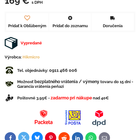
169 €
s DPH
Pridať k Obľúbeným
Pridať do zoznamu
Doručenia
Vypredané
Výrobca:
Hikmicro
0911 466 006
Tel. objednávky:
bezplatného vrátenia / výmeny
Možnosť
tovaru do 15 dní -
Garancia vrátenia peňazí
zadarmo pri nákupe
Poštovné 3,95€ -
nad 40€
Bluesky
Twitter
Facebook
Pinterest
Reddit
LinkedIn
WhatsApp
E-