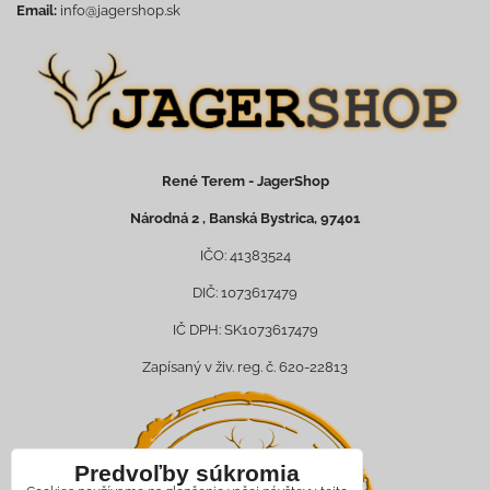
Email:
info@jagershop.sk
René Terem - JagerShop
Národná 2 , Banská Bystrica, 97401
IČO: 41383524
DIČ: 1073617479
IČ DPH: SK1073617479
Zapísaný v živ. reg. č. 620-22813
Predvoľby súkromia