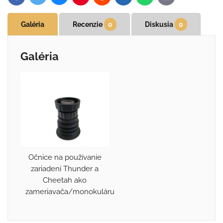
mail
Galéria
Recenzie
0
Diskusia
0
Galéria
Očnice na používanie
zariadení Thunder a
Cheetah ako
zameriavača/monokuláru