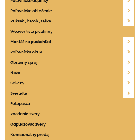
Poľovnícke doplnky
Poľovnícke oblečenie
Ruksak , batoh , taška
Weaver lišta picatinny
Montáž na puškohľad
Poľovnícka obuv
Obranný sprej
Nože
Sekera
Svietidlá
Fotopasca
Vnadenie zvery
Odpudzovač zvery
Komisionálny predaj