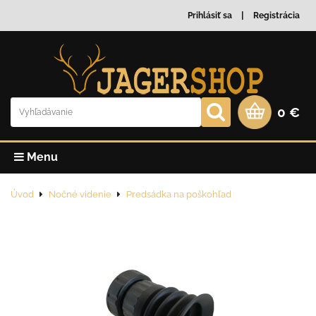
Prihlásiť sa
Registrácia
0 €
Menu
Úvod
Nočné videnie
Predsádka na poškohľad