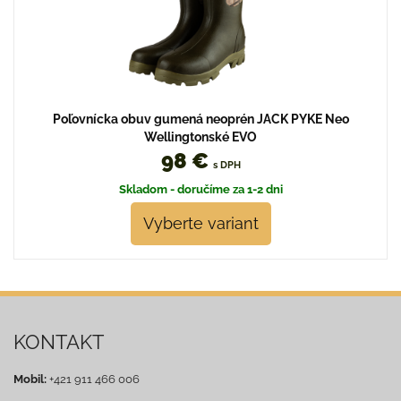
Poľovnícka obuv gumená neoprén JACK PYKE Neo
Wellingtonské EVO
98 €
s DPH
Skladom - doručíme za 1-2 dni
Vyberte variant
KONTAKT
Mobil:
+421 911 466 006