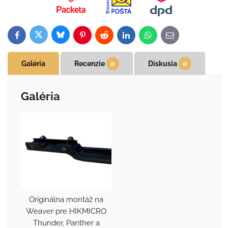
Bluesky
Twitter
Facebook
Pinterest
Reddit
LinkedIn
WhatsApp
E-
mail
Galéria
Recenzie
0
Diskusia
0
Galéria
Originálna montáž na
Weaver pre HIKMICRO
Thunder, Panther a