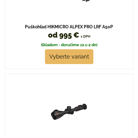
Puškohľad HIKMICRO ALPEX PRO LRF A50P
od 995 €
s DPH
Skladom - doručíme za 1-2 dni
Vyberte variant