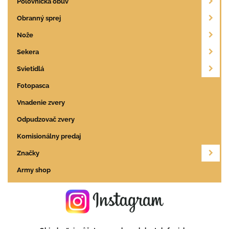
Poľovnícka obuv
Obranný sprej
Nože
Sekera
Svietidlá
Fotopasca
Vnadenie zvery
Odpudzovač zvery
Komisionálny predaj
Značky
Army shop