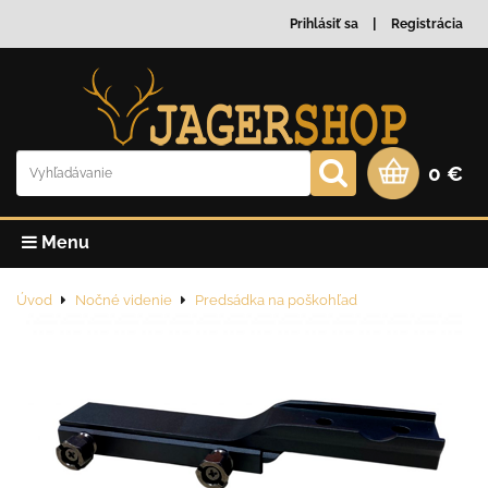
Prihlásiť sa
Registrácia
0 €
Menu
Úvod
Nočné videnie
Predsádka na poškohľad