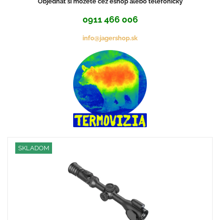
Objednať si môžete cez eshop alebo telefonicky
0911 466 006
info@jagershop.sk
SKLADOM