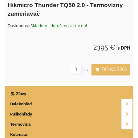
Hikmicro Thunder TQ50 2.0 - Termovízny
zameriavač
Dostupnosť:
Skladom - doručíme za 1-2 dni
2395 €
s DPH
DO KOŠÍKA
ks
Zľavy
Ďalekohľad
Puškohľady
Termovizia
Kolimátor