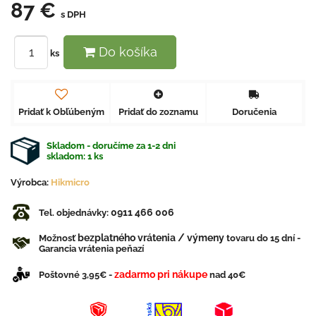
87 €
s DPH
Do košíka
ks
Pridať k Obľúbeným
Pridať do zoznamu
Doručenia
Skladom - doručíme za 1-2 dni
skladom:
1
ks
Výrobca:
Hikmicro
0911 466 006
Tel. objednávky:
bezplatného vrátenia / výmeny
Možnosť
tovaru do 15 dní -
Garancia vrátenia peňazí
zadarmo pri nákupe
Poštovné 3,95€ -
nad 40€