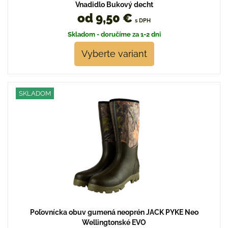
Vnadidlo Bukový decht
od 9,50 €
s DPH
Skladom - doručíme za 1-2 dni
Vyberte variant
SKLADOM
Poľovnícka obuv gumená neoprén JACK PYKE Neo
Wellingtonské EVO