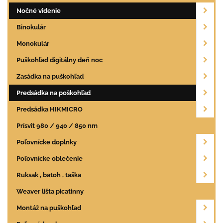
Nočné videnie
Binokulár
Monokulár
Puškohľad digitálny deň noc
Zasádka na puškohľad
Predsádka na poškohľad
Predsádka HIKMICRO
Prísvit 980 / 940 / 850 nm
Poľovnícke doplnky
Poľovnícke oblečenie
Ruksak , batoh , taška
Weaver lišta picatinny
Montáž na puškohľad