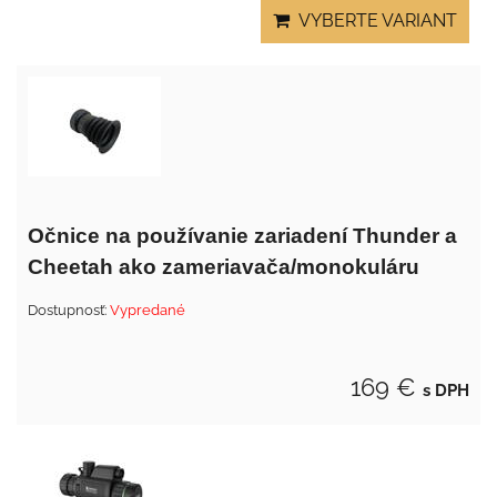
VYBERTE VARIANT
Očnice na používanie zariadení Thunder a
Cheetah ako zameriavača/monokuláru
Dostupnosť:
Vypredané
169 €
s DPH