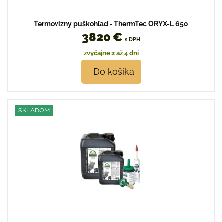
Termovizny puškohľad - ThermTec ORYX-L 650
3820 €
s DPH
zvyčajne 2 až 4 dni
Do košíka
SKLADOM