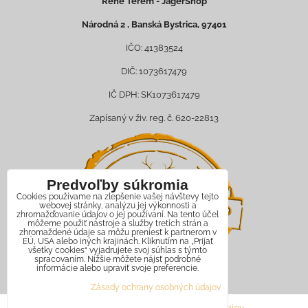
René Terem - JagerShop
Národná 2 , Banská Bystrica, 97401
IČO: 41383524
DIČ: 1073617479
IČ DPH: SK1073617479
Zapísaný v živ. reg. č. 620-22813
Predvoľby súkromia
Cookies používame na zlepšenie vašej návštevy tejto
webovej stránky, analýzu jej výkonnosti a
zhromažďovanie údajov o jej používaní. Na tento účel
môžeme použiť nástroje a služby tretích strán a
zhromaždené údaje sa môžu preniesť k partnerom v
EÚ, USA alebo iných krajinách. Kliknutím na „Prijať
všetky cookies“ vyjadrujete svoj súhlas s týmto
spracovaním. Nižšie môžete nájsť podrobné
informácie alebo upraviť svoje preferencie.
Zásady ochrany osobných údajov
Predvoľby súkromia
Zásady ochrany osobných údajov