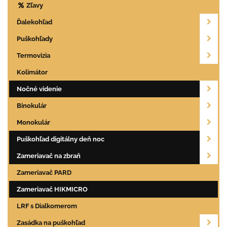
Zľavy
Ďalekohľad
Puškohľady
Termovizia
Kolimátor
Nočné videnie
Binokulár
Monokulár
Puškohľad digitálny deň noc
Zameriavač na zbraň
Zameriavač PARD
Zameriavač HIKMICRO
LRF s Dialkomerom
Zasádka na puškohľad