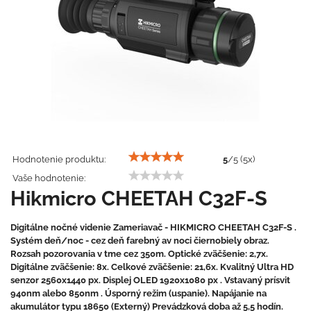
Hodnotenie produktu:
5
/
5
(
5
x)
Vaše hodnotenie:
Hikmicro CHEETAH C32F-S
Digitálne nočné videnie Zameriavač - HIKMICRO CHEETAH C32F-S .
Systém deň/noc - cez deň farebný av noci čiernobiely obraz.
Rozsah pozorovania v tme cez 350m. Optické zväčšenie: 2,7x.
Digitálne zväčšenie: 8x. Celkové zväčšenie: 21,6x. Kvalitný Ultra HD
senzor 2560x1440 px. Displej OLED 1920x1080 px . Vstavaný prísvit
940nm alebo 850nm . Úsporný režim (uspanie). Napájanie na
akumulátor typu 18650 (Externý) Prevádzková doba až 5,5 hodín.