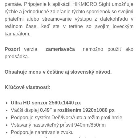
pamäte.
Pripojenie k aplikácii HIKMICRO Sight umožňuje
rýchle a jednoduché zdieľanie týchto spomienok so svojimi
priateľmi alebo streamovanie výstupu z ďalekohľadu v
reálnom čase, keď ste v teréne so svojim loveckým
kamarátom.
Pozor!
verzia
zameriavača
nemožno použiť ako
predsádka.
Obsahuje menu v češtine aj slovenský návod.
Kľúčové vlastnosti:
Ultra HD senzor 2560x1440 px
Väčší displej
0.49" s rozlíšením 1920x1080 px
Podporuje systém Deň/Noc/Auto a režim proti hmle
Vstavaný nastaviteľný prísvit 940nm/850nm
Podporuje nahrávanie zvuku