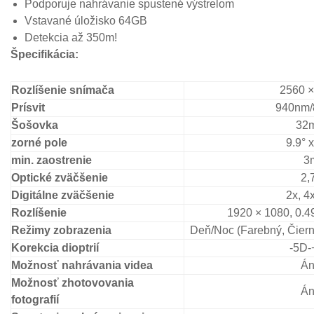
Podporuje nahrávanie spustené výstrelom
Vstavané úložisko 64GB
Detekcia až 350m!
Špecifikácia:
Rozlíšenie snímača
2560 ×
Prísvit
940nm
Šošovka
32
zorné pole
9.9° x
min.
zaostrenie
3
Optické zväčšenie
2,
Digitálne zväčšenie
2x, 4x
Rozlíšenie
1920 × 1080, 0.4
Režimy zobrazenia
Deň/Noc (Farebný, Čierno
Korekcia dioptrií
-5D-
Možnosť nahrávania videa
Á
Možnosť zhotovovania
Á
fotografií