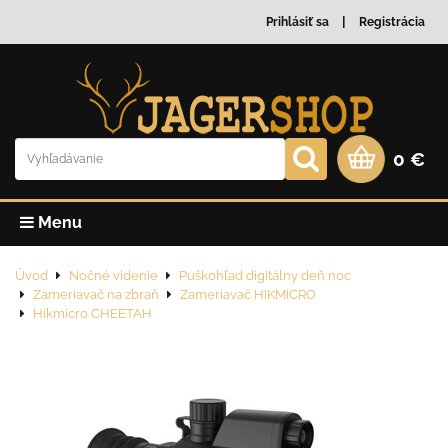
Prihlásiť sa
Registrácia
0 €
Menu
Úvod
Nočné videnie
Puškohľad digitálny deň noc
Zameriavač na zbraň
Zameriavač HIKMICRO
Hikmicro CHEETAH