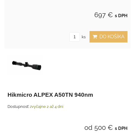
697 €
s DPH
DO KOŠÍKA
ks
Hikmicro ALPEX A50TN 940nm
Dostupnosť:
zvyčajne 2 až 4 dni
od 500 €
s DPH