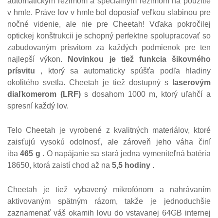
automatickým režimom a špeciálnym režimom na použitie
v hmle.
Práve lov v hmle bol doposiaľ veľkou slabinou pre
nočné videnie, ale nie pre Cheetah!
Vďaka pokročilej
optickej konštrukcii je schopný perfektne spolupracovať so
zabudovaným prísvitom za každých podmienok pre ten
najlepší výkon.
Novinkou je tiež funkcia šikovného
prísvitu
, ktorý sa automaticky spúšťa podľa hladiny
okolitého svetla.
Cheetah je tiež dostupný s
laserovým
diaľkomerom (LRF)
s dosahom 1000 m, ktorý uľahčí a
spresní každý lov.
Telo Cheetah je vyrobené z kvalitných materiálov, ktoré
zaisťujú vysokú odolnosť, ale zároveň jeho váha činí
iba
465 g
.
O napájanie sa stará jedna vymeniteľná batéria
18650, ktorá zaistí chod až na
5,5 hodiny
.
Cheetah je tiež vybavený mikrofónom a nahrávaním
aktivovaným spätným rázom, takže je jednoduchšie
zaznamenať váš okamih lovu do vstavanej 64GB internej