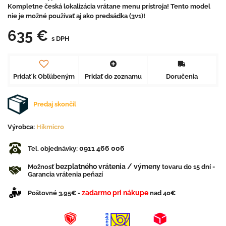
Kompletne česká lokalizácia vrátane menu prístroja! Tento model
nie je možné používať aj ako predsádka (3v1)!
635 €
s DPH
Pridať k Obľúbeným
Pridať do zoznamu
Doručenia
Predaj skončil
Výrobca:
Hikmicro
0911 466 006
Tel. objednávky:
bezplatného vrátenia / výmeny
Možnosť
tovaru do 15 dní -
Garancia vrátenia peňazí
zadarmo pri nákupe
Poštovné 3,95€ -
nad 40€