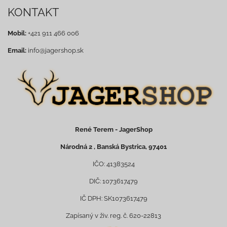
KONTAKT
Mobil:
+421 911 466 006
Email:
info@jagershop.sk
René Terem - JagerShop
Národná 2 , Banská Bystrica, 97401
IČO: 41383524
DIČ: 1073617479
IČ DPH: SK1073617479
Zapísaný v živ. reg. č. 620-22813