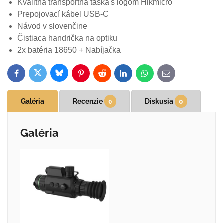
Kvalitná transportná taška s logom Hikmicro
Prepojovací kábel USB-C
Návod v slovenčine
Čistiaca handrička na optiku
2x batéria 18650 + Nabíjačka
Bluesky
Twitter
Facebook
Pinterest
Reddit
LinkedIn
WhatsApp
E-
mail
Galéria
Recenzie
0
Diskusia
0
Galéria