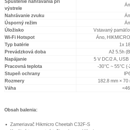
Spustenie nahrávania pri
Á
výstrele
Nahrávanie zvuku
Á
Úsporný režim
Á
Úložisko
Vstavaný pamäťo
Wi-Fi Hotspot
Áno, HIKMICRO S
Typ batérie
1x 1
Prevádzková doba
Až 5.5h (B
Napájanie
5 V DC/2 A, USB 
Pracovná teplota
-30°C ~ 55°C (-
Stupeň ochrany
IP
Rozmery
182.8 mm × 70
Váha
<46
Obsah balenia:
Zameriavač Hikmicro Cheetah C32F-S