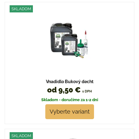
SKLADOM
Vnadidlo Bukový decht
od 9,50 €
s DPH
Skladom - doručíme za 1-2 dni
Vyberte variant
SKLADOM