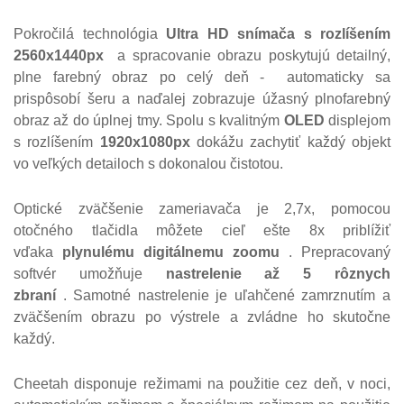
Pokročilá technológia
Ultra HD
snímača s rozlíšením
2560x1440px
a spracovanie obrazu poskytujú detailný,
plne farebný obraz po celý deň -
automaticky sa
prispôsobí šeru a naďalej zobrazuje úžasný plnofarebný
obraz až do úplnej tmy.
Spolu s kvalitným
OLED
displejom
s rozlíšením
1920x1080px
dokážu zachytiť každý objekt
vo veľkých detailoch s dokonalou čistotou.
Optické zväčšenie zameriavača je 2,7x, pomocou
otočného tlačidla môžete cieľ ešte 8x priblížiť
vďaka
plynulému digitálnemu zoomu
.
Prepracovaný
softvér umožňuje
nastrelenie až 5 rôznych
zbraní
.
Samotné nastrelenie je uľahčené zamrznutím a
zväčšením obrazu po výstrele a zvládne ho skutočne
každý.
Cheetah disponuje režimami na použitie cez deň, v noci,