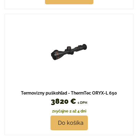
Termovizny puškohľad - ThermTec ORYX-L 650
3820 €
s DPH
zvyčajne 2 až 4 dni
Do košíka