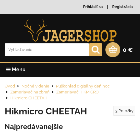
Prihlásiť sa
Registrácia
0 €
Menu
Úvod
Nočné videnie
Puškohľad digitálny deň noc
Zameriavač na zbraň
Zameriavač HIKMICRO
Hikmicro CHEETAH
Hikmicro CHEETAH
3
Položky
Najpredávanejšie