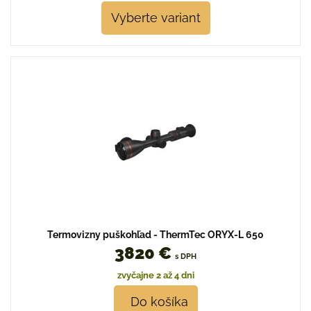
Vyberte variant
Termovizny puškohľad - ThermTec ORYX-L 650
3820 €
s DPH
zvyčajne 2 až 4 dni
Do košíka