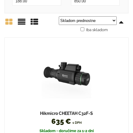
Iba skladom
Mriežka
Zoznam
Tabuľka
Hikmicro CHEETAH C32F-S
635 €
s DPH
Skladom - doručíme za 1-2 dni