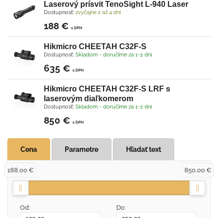
Laserový prísvit TenoSight L-940 Laser
Dostupnosť:
zvyčajne 2 až 4 dni
188 €
s DPH
Hikmicro CHEETAH C32F-S
Dostupnosť:
Skladom - doručíme za 1-2 dni
635 €
s DPH
Hikmicro CHEETAH C32F-S LRF s
laserovým diaľkomerom
Dostupnosť:
Skladom - doručíme za 1-2 dni
850 €
s DPH
Cena
Parametre
Hľadať text
188,00 €
850,00 €
Od:
Do: