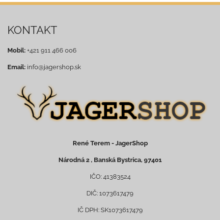
KONTAKT
Mobil:
+421 911 466 006
Email:
info@jagershop.sk
René Terem - JagerShop
Národná 2 , Banská Bystrica, 97401
IČO: 41383524
DIČ: 1073617479
IČ DPH: SK1073617479