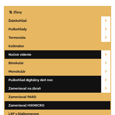
Zľavy
Ďalekohľad
Puškohľady
Termovizia
Kolimátor
Nočné videnie
Binokulár
Monokulár
Puškohľad digitálny deň noc
Zameriavač na zbraň
Zameriavač PARD
Zameriavač HIKMICRO
LRF s Dialkomerom