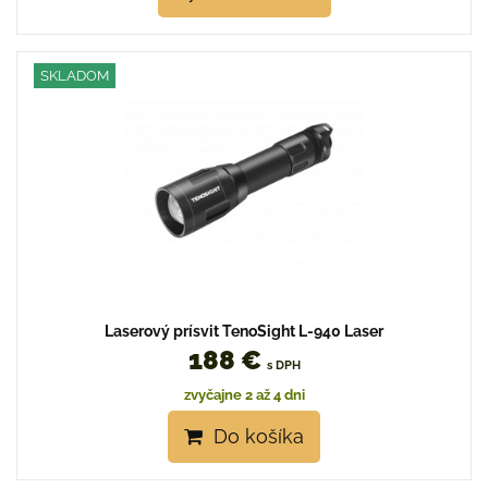
SKLADOM
Laserový prísvit TenoSight L-940 Laser
188 €
s DPH
zvyčajne 2 až 4 dni
Do košíka