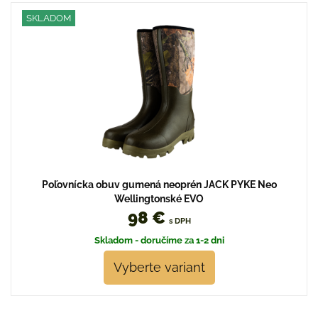
SKLADOM
Poľovnícka obuv gumená neoprén JACK PYKE Neo
Wellingtonské EVO
98 €
s DPH
Skladom - doručíme za 1-2 dni
Vyberte variant