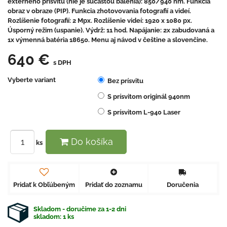
externého prísvitu (nie je súčasťou balenia): 850/940 nm. Funkcia
obraz v obraze (PIP). Funkcia zhotovovania fotografií a videí.
Rozlíšenie fotografií: 2 Mpx. Rozlíšenie videí: 1920 x 1080 px.
Úsporný režim (uspanie). Výdrž: 11 hod. Napájanie: 2x zabudovaná a
1x výmenná batéria 18650. Menu aj návod v češtine a slovenčine.
640 €
s DPH
Vyberte variant
Bez prísvitu
S prísvitom originál 940nm
S prísvitom L-940 Laser
Do košíka
ks
Pridať k Obľúbeným
Pridať do zoznamu
Doručenia
Skladom - doručíme za 1-2 dni
skladom:
1
ks