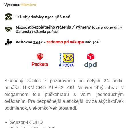
Výrobca:
Hikmicro
0911 466 006
Tel. objednávky:
bezplatného vrátenia / výmeny
Možnosť
tovaru do 15 dní -
Garancia vrátenia peňazí
zadarmo pri nákupe
Poštovné 3,95€ -
nad 40€
Skutočný zážitok z pozorovania po celých 24 hodín
prináša HIKMICRO ALPEX 4K! Neuveriteľný obraz v
elegantnom tele puškohľadu s veľmi jednoduchým
ovládaním. Pre bezpečnejší a etickejší lov za akýchkoľvek
podmienok, v akomkoľvek prostredí.
Senzor 4K UHD