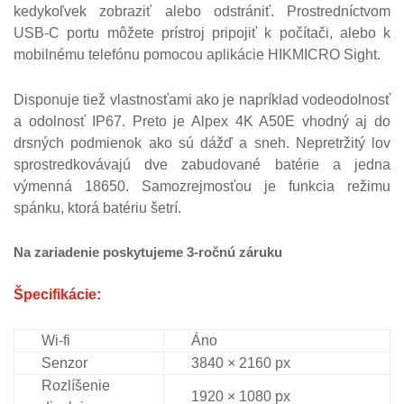
kedykoľvek zobraziť alebo odstrániť. Prostredníctvom
USB-C portu môžete prístroj pripojiť k počítači, alebo k
mobilnému telefónu pomocou aplikácie HIKMICRO Sight.
Disponuje tiež vlastnosťami ako je napríklad vodeodolnosť
a odolnosť IP67. Preto je Alpex 4K A50E vhodný aj do
drsných podmienok ako sú dážď a sneh. Nepretržitý lov
sprostredkovávajú dve zabudované batérie a jedna
výmenná 18650. Samozrejmosťou je funkcia režimu
spánku, ktorá batériu šetrí.
Na zariadenie poskytujeme 3-ročnú záruku
Špecifikácie:
Wi-fi
Áno
Senzor
3840 × 2160 px
Rozlíšenie
1920 × 1080 px