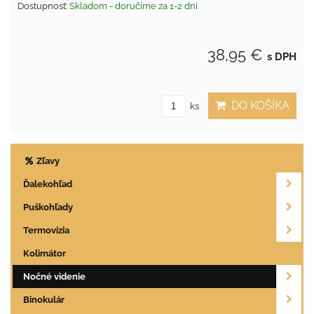
Dostupnosť:
Skladom - doručíme za 1-2 dni
38,95 €
s DPH
DO KOŠÍKA
ks
Zľavy
Ďalekohľad
Puškohľady
Termovizia
Kolimátor
Nočné videnie
Binokulár