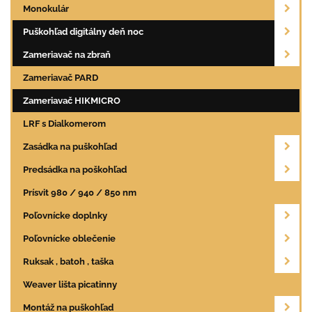
Monokulár
Puškohľad digitálny deň noc
Zameriavač na zbraň
Zameriavač PARD
Zameriavač HIKMICRO
LRF s Dialkomerom
Zasádka na puškohľad
Predsádka na poškohľad
Prísvit 980 / 940 / 850 nm
Poľovnícke doplnky
Poľovnícke oblečenie
Ruksak , batoh , taška
Weaver lišta picatinny
Montáž na puškohľad