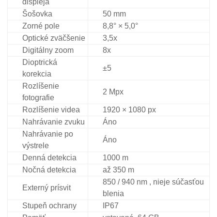
displeja
Šošovka
50 mm
Zorné pole
8,8° × 5,0°
Optické
zväčšenie
3,5x
Digitálny zoom
8x
Dioptrická
±5
korekcia
Rozlíšenie
2 Mpx
fotografie
Rozlíšenie videa
1920 × 1080 px
Nahrávanie zvuku
Áno
Nahrávanie po
Áno
výstrele
Denná detekcia
1000 m
Nočná detekcia
až 350 m
850 / 940 nm , nieje súčasťou
Externý prísvit
blenia
Stupeň ochrany
IP67