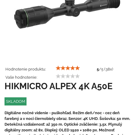
Hodnotenie produktu:
5
/
5
(
38
x)
Vaše hodnotenie:
HIKMICRO ALPEX 4K A50E
SKLADOM
Digitálne nočné videnie - puškohľad. Režim deň/noc - cez deň
farebný a v noci čiernobiely obraz. Senzor: 4K UHD. Šošovka: 50 mm.
Detekčná vzdialenosť: až 350 m. Optické zväčšenie: 3,5x. Plynulý
digitálny zoom: až 8x. Displej: OLED 1920 × 1080 px. Možnosť