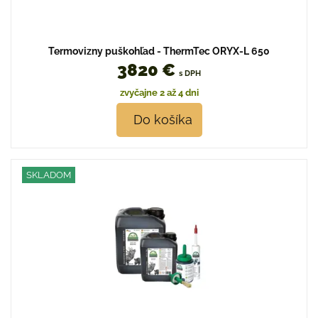
Termovizny puškohľad - ThermTec ORYX-L 650
3820 €
s DPH
zvyčajne 2 až 4 dni
Do košíka
SKLADOM