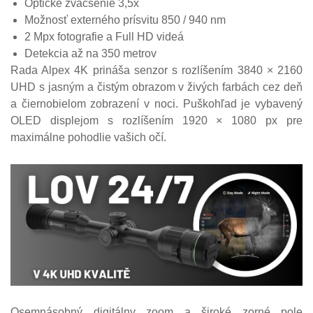
Optické zväčšenie 3,5x
Možnosť externého prísvitu 850 / 940 nm
2 Mpx fotografie a Full HD videá
Detekcia až na 350 metrov
Rada Alpex 4K prináša senzor s rozlíšením 3840 × 2160
UHD s jasným a čistým obrazom v živých farbách cez deň
a čiernobielom zobrazení v noci. Puškohľad je vybavený
OLED displejom s rozlíšením 1920 × 1080 px pre
maximálne pohodlie vašich očí.
Osemnásobný digitálny zoom a široké zorné pole