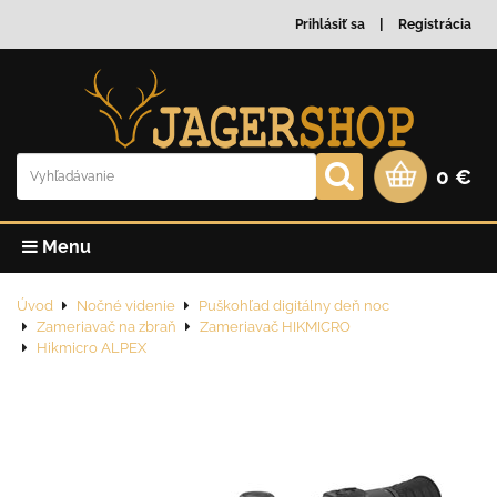
Prihlásiť sa
Registrácia
0 €
Menu
Úvod
Nočné videnie
Puškohľad digitálny deň noc
Zameriavač na zbraň
Zameriavač HIKMICRO
Hikmicro ALPEX