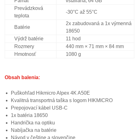
Pamäť
vstavaná, 64 GB
Prevádzková
-30°C až 55°C
teplota
2x zabudovaná a 1x výmenná
Batérie
18650
Výdrž batérie
11 hod
Rozmery
440 mm × 71 mm × 84 mm
Hmotnosť
1080 g
Obsah balenia:
Puškohľad Hikmicro Alpex 4K A50E
Kvalitná transportná taška s logom HIKMICRO
Prepojovací kábel USB-C
1x batéria 18650
Handrička na optiku
Nabíjačka na batérie
Návod v češtine a slovenčine