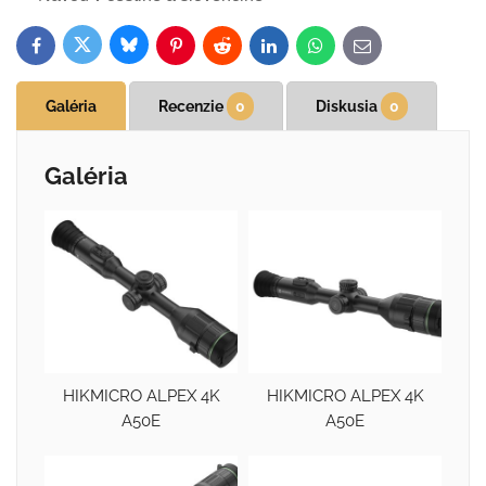
Bluesky
Twitter
Facebook
Pinterest
Reddit
LinkedIn
WhatsApp
E-
mail
Galéria
Recenzie
0
Diskusia
0
Galéria
HIKMICRO ALPEX 4K
HIKMICRO ALPEX 4K
A50E
A50E