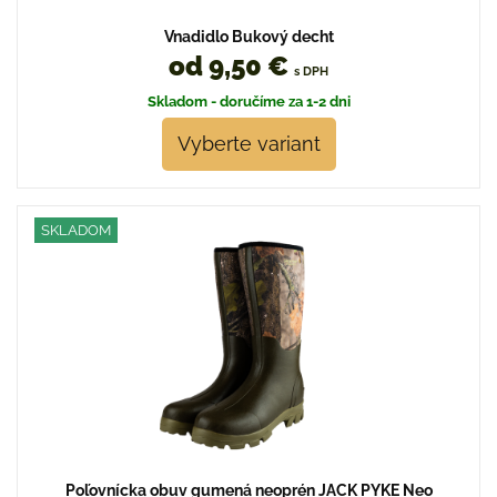
Vnadidlo Bukový decht
od 9,50 €
s DPH
Skladom - doručíme za 1-2 dni
Vyberte variant
SKLADOM
Poľovnícka obuv gumená neoprén JACK PYKE Neo