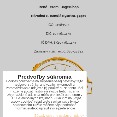
René Terem - JagerShop
Národná 2 , Banská Bystrica, 97401
IČO: 41383524
DIČ: 1073617479
IČ DPH: SK1073617479
Zapísaný v živ. reg. č. 620-22813
Predvoľby súkromia
Cookies používame na zlepšenie vašej návštevy tejto
webovej stránky, analýzu jej výkonnosti a
zhromažďovanie údajov o jej používaní. Na tento účel
môžeme použiť nástroje a služby tretích strán a
zhromaždené údaje sa môžu preniesť k partnerom v
EÚ, USA alebo iných krajinách. Kliknutím na „Prijať
všetky cookies“ vyjadrujete svoj súhlas s týmto
spracovaním. Nižšie môžete nájsť podrobné
informácie alebo upraviť svoje preferencie.
Zásady ochrany osobných údajov