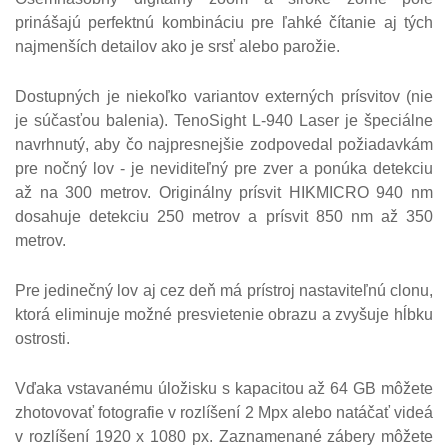
prinášajú perfektnú kombináciu pre ľahké čítanie aj tých
najmenších detailov ako je srsť alebo parožie.
Dostupných je niekoľko variantov externých prísvitov (nie
je súčasťou balenia). TenoSight L-940 Laser je špeciálne
navrhnutý, aby čo najpresnejšie zodpovedal požiadavkám
pre nočný lov - je neviditeľný pre zver a ponúka detekciu
až na 300 metrov. Originálny prísvit HIKMICRO 940 nm
dosahuje detekciu 250 metrov a prísvit 850 nm až 350
metrov.
Pre jedinečný lov aj cez deň má prístroj nastaviteľnú clonu,
ktorá eliminuje možné presvietenie obrazu a zvyšuje hĺbku
ostrosti.
Vďaka vstavanému úložisku s kapacitou až 64 GB môžete
zhotovovať fotografie v rozlíšení 2 Mpx alebo natáčať videá
v rozlíšení 1920 x 1080 px. Zaznamenané zábery môžete