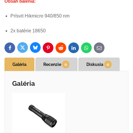
Obsah balenia:
Prísvit Hikmicro 940/850 nm
2x batérie 18650
Bluesky
Twitter
Facebook
Pinterest
Reddit
LinkedIn
WhatsApp
E-
mail
Galéria
Recenzie
0
Diskusia
0
Galéria