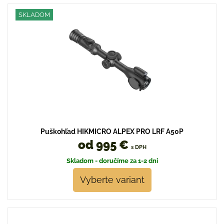
SKLADOM
Puškohľad HIKMICRO ALPEX PRO LRF A50P
od 995 €
s DPH
Skladom - doručíme za 1-2 dni
Vyberte variant