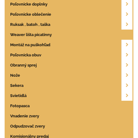
Poľovnícke doplnky
Poľovnícke oblečenie
Ruksak , batoh , taška
Weaver lišta picatinny
Montáž na puškohľad
Poľovnícka obuv
Obranný sprej
Nože
Sekera
Svietidlá
Fotopasca
Vnadenie zvery
Odpudzovač zvery
Komisionálny predaj