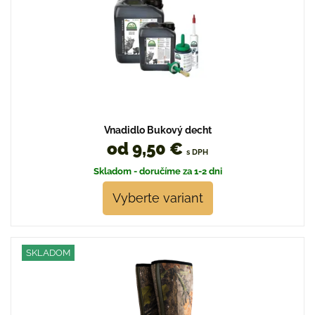
Vnadidlo Bukový decht
od 9,50 €
s DPH
Skladom - doručíme za 1-2 dni
Vyberte variant
SKLADOM