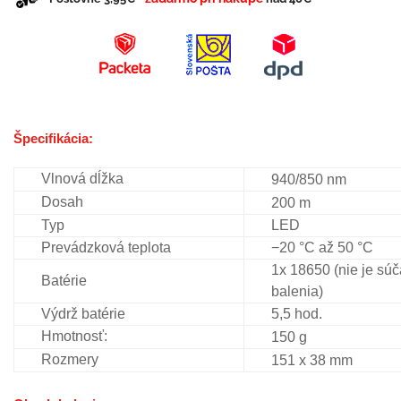
Špecifikácia:
Vlnová dĺžka
940/850 nm
Dosah
200 m
Typ
LED
Prevádzková teplota
−20 °C až 50 °C
1x 18650 (nie je sú
Batérie
balenia)
Výdrž batérie
5,5 hod.
Hmotnosť:
150 g
Rozmery
151 x 38 mm