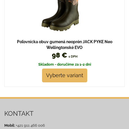
Poľovnícka obuv gumená neoprén JACK PYKE Neo
Wellingtonské EVO
98 €
s DPH
Skladom - doručíme za 1-2 dni
Vyberte variant
KONTAKT
Mobil:
+421 911 466 006