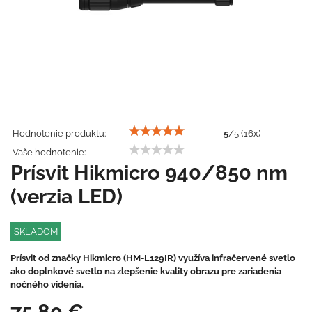
Hodnotenie produktu:
5
/
5
(
16
x)
Vaše hodnotenie:
Prísvit Hikmicro 940/850 nm
(verzia LED)
SKLADOM
Prísvit od značky Hikmicro (HM-L129IR) využíva infračervené svetlo
ako doplnkové svetlo na zlepšenie kvality obrazu pre zariadenia
nočného videnia.
75,80 €