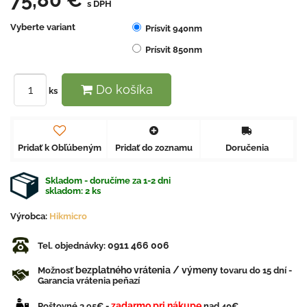
s DPH
Vyberte variant
Prísvit 940nm
Prísvit 850nm
Do košíka
ks
Pridať k Obľúbeným
Pridať do zoznamu
Doručenia
Skladom - doručíme za 1-2 dni
skladom:
2
ks
Výrobca:
Hikmicro
0911 466 006
Tel. objednávky:
bezplatného vrátenia / výmeny
Možnosť
tovaru do 15 dní -
Garancia vrátenia peňazí
zadarmo pri nákupe
Poštovné 3,95€ -
nad 40€