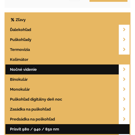
Zľavy
Ďalekohľad
Puškohľady
Termovizia
Kolimátor
Nočné videnie
Binokulár
Monokulár
Puškohľad digitálny deň noc
Zasádka na puškohľad
Predsádka na poškohľad
Prísvit 980 / 940 / 850 nm