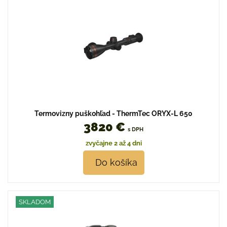
Termovizny puškohľad - ThermTec ORYX-L 650
3820 €
s DPH
zvyčajne 2 až 4 dni
Do košíka
SKLADOM