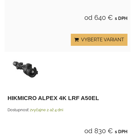
od 640 €
s DPH
VYBERTE VARIANT
HIKMICRO ALPEX 4K LRF A50EL
Dostupnosť:
zvyčajne 2 až 4 dni
od 830 €
s DPH