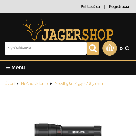
Prihlásiť sa
Registrácia
0 €
Menu
Úvod
Nočné videnie
Prísvit 980 / 940 / 850 nm