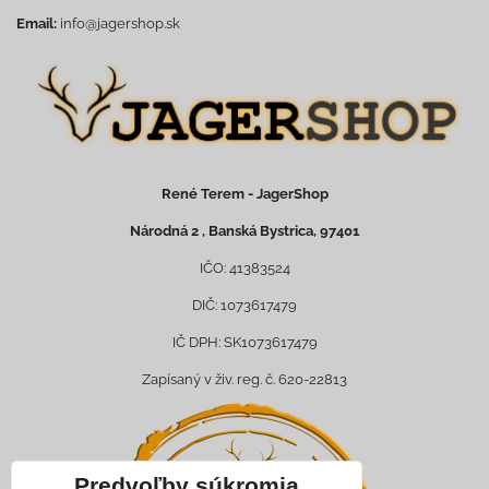
Email:
info@jagershop.sk
René Terem - JagerShop
Národná 2 , Banská Bystrica, 97401
IČO: 41383524
DIČ: 1073617479
IČ DPH: SK1073617479
Zapísaný v živ. reg. č. 620-22813
Predvoľby súkromia