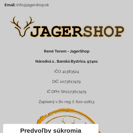
Email:
info@jagershop.sk
René Terem - JagerShop
Národná 2 , Banská Bystrica, 97401
IČO: 41383524
DIČ: 1073617479
IČ DPH: SK1073617479
Zapísaný v živ. reg. č. 620-22813
Predvoľby súkromia