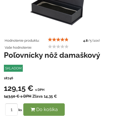
Hodnotenie produktu:
4.8
/
5
(
10
x)
Vaše hodnotenie:
Poľovnícky nôž damaškový
SKLADOM
18746
129,15 €
s DPH
143,50 €
s DPH
Zľava
14,35 €
Do košíka
ks