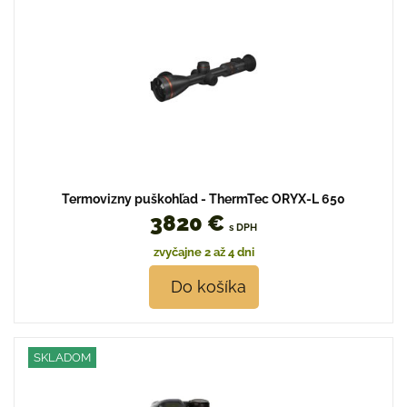
Termovizny puškohľad - ThermTec ORYX-L 650
3820 €
s DPH
zvyčajne 2 až 4 dni
Do košíka
SKLADOM