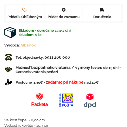
Pridať k Obľúbeným
Pridať do zoznamu
Doručenia
Skladom - doručíme za 1-2 dni
skladom:
1
ks
Výrobca:
Albainox
0911 466 006
Tel. objednávky:
bezplatného vrátenia / výmeny
Možnosť
tovaru do 15 dní -
Garancia vrátenia peňazí
zadarmo pri nákupe
Poštovné 3,95€ -
nad 40€
Veľkosť čepel - 8,00 cm
Veľkosť rukoväte - 10,3 cm