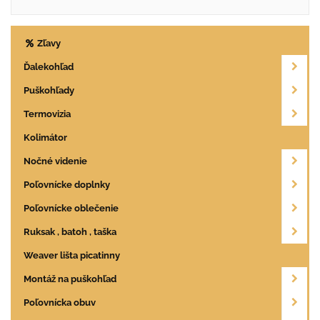
Zľavy
Ďalekohľad
Puškohľady
Termovizia
Kolimátor
Nočné videnie
Poľovnícke doplnky
Poľovnícke oblečenie
Ruksak , batoh , taška
Weaver lišta picatinny
Montáž na puškohľad
Poľovnícka obuv