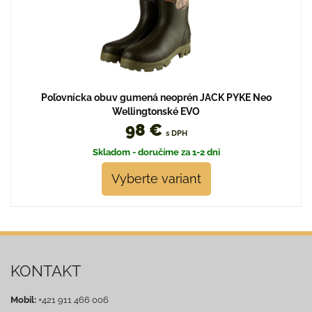
Poľovnícka obuv gumená neoprén JACK PYKE Neo
Wellingtonské EVO
98 €
s DPH
Skladom - doručíme za 1-2 dni
Vyberte variant
KONTAKT
Mobil:
+421 911 466 006