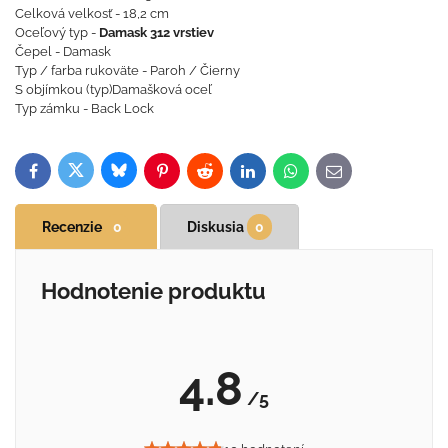
Celková velkosť - 18,2 cm
Oceľový typ -
Damask 312 vrstiev
Čepel - Damask
Typ / farba rukoväte - Paroh / Čierny
S objímkou ​​(typ)Damašková oceľ
Typ zámku - Back Lock
Bluesky
Twitter
Facebook
Pinterest
Reddit
LinkedIn
WhatsApp
E-
mail
Recenzie
0
Diskusia
0
Hodnotenie produktu
4.8
/5