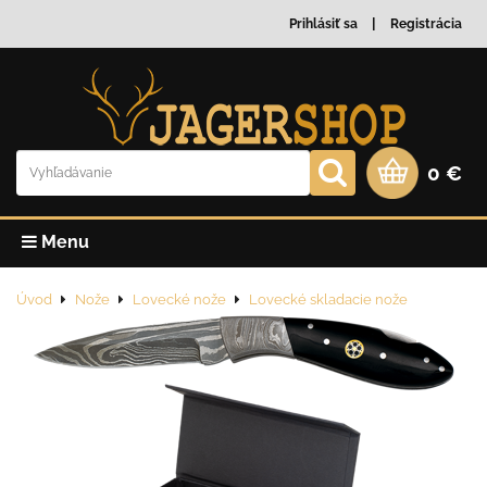
Prihlásiť sa
Registrácia
0 €
Menu
Úvod
Nože
Lovecké nože
Lovecké skladacie nože