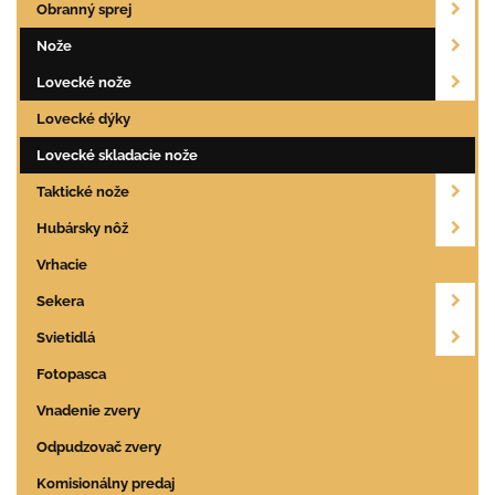
Obranný sprej
Nože
Lovecké nože
Lovecké dýky
Lovecké skladacie nože
Taktické nože
Hubársky nôž
Vrhacie
Sekera
Svietidlá
Fotopasca
Vnadenie zvery
Odpudzovač zvery
Komisionálny predaj