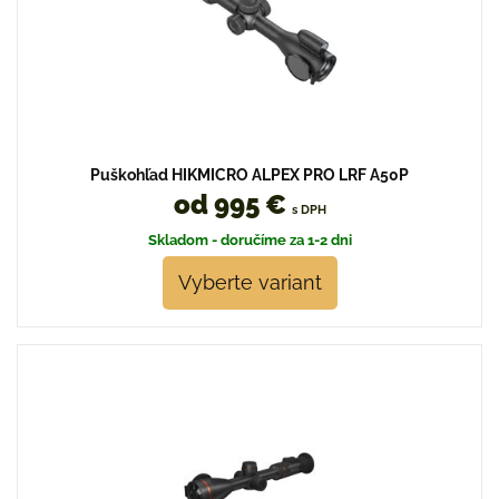
Puškohľad HIKMICRO ALPEX PRO LRF A50P
od 995 €
s DPH
Skladom - doručíme za 1-2 dni
Vyberte variant