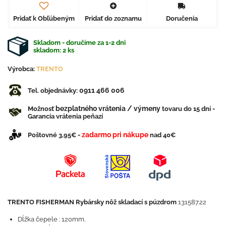
Pridať k Obľúbeným
Pridať do zoznamu
Doručenia
Skladom - doručíme za 1-2 dni
skladom:
2
ks
Výrobca:
TRENTO
0911 466 006
Tel. objednávky:
bezplatného vrátenia / výmeny
Možnosť
tovaru do 15 dní -
Garancia vrátenia peňazí
zadarmo pri nákupe
Poštovné 3,95€ -
nad 40€
TRENTO FISHERMAN Rybársky nôž skladací s púzdrom
131587.22
Dĺžka čepele : 120mm.