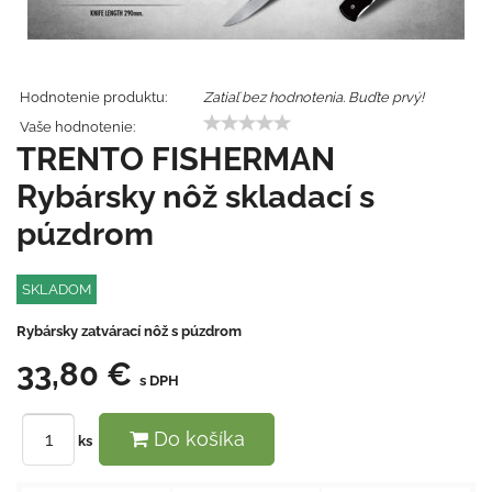
Hodnotenie produktu:
Zatiaľ bez hodnotenia. Buďte prvý!
Vaše hodnotenie:
TRENTO FISHERMAN
Rybársky nôž skladací s
púzdrom
SKLADOM
Rybársky zatvárací nôž s púzdrom
33,80 €
s DPH
Do košíka
ks