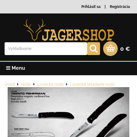
Prihlásiť sa
Registrácia
0 €
Menu
Úvod
Nože
Lovecké nože
Lovecké skladacie nože