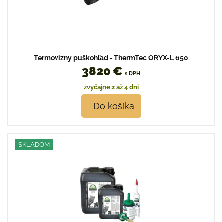
Termovizny puškohľad - ThermTec ORYX-L 650
3820 €
s DPH
zvyčajne 2 až 4 dni
Do košíka
SKLADOM