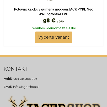
Poľovnícka obuv gumená neoprén JACK PYKE Neo
Wellingtonské EVO
98 €
s DPH
Skladom - doručíme za 1-2 dni
Vyberte variant
KONTAKT
Mobil:
+421 911 466 006
Email:
info@jagershop.sk