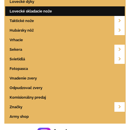
Lovecké dýky
Lovecké skladacie nože
Taktické nože
Hubársky nôž
Vrhacie
Sekera
Svietidlá
Fotopasca
Vnadenie zvery
Odpudzovač zvery
Komisionálny predaj
Značky
Army shop