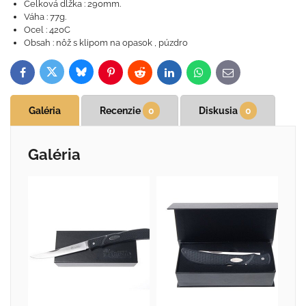
Celková dĺžka : 290mm.
Váha : 77g.
Ocel : 420C
Obsah : nôž s klipom na opasok , púzdro
Bluesky
Twitter
Facebook
Pinterest
Reddit
LinkedIn
WhatsApp
E-
mail
Galéria
Recenzie
0
Diskusia
0
Galéria