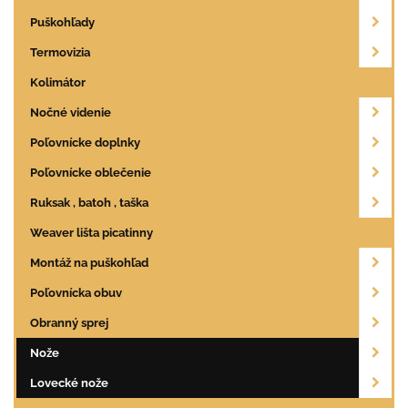
Puškohľady
Termovizia
Kolimátor
Nočné videnie
Poľovnícke doplnky
Poľovnícke oblečenie
Ruksak , batoh , taška
Weaver lišta picatinny
Montáž na puškohľad
Poľovnícka obuv
Obranný sprej
Nože
Lovecké nože