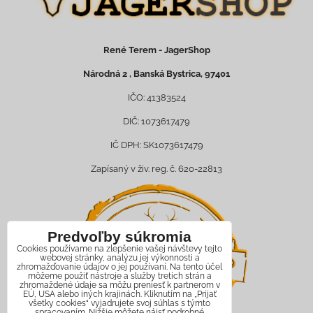
René Terem - JagerShop
Národná 2 , Banská Bystrica, 97401
IČO: 41383524
DIČ: 1073617479
IČ DPH: SK1073617479
Zapísaný v živ. reg. č. 620-22813
Predvoľby súkromia
Cookies používame na zlepšenie vašej návštevy tejto
webovej stránky, analýzu jej výkonnosti a
zhromažďovanie údajov o jej používaní. Na tento účel
môžeme použiť nástroje a služby tretích strán a
zhromaždené údaje sa môžu preniesť k partnerom v
EÚ, USA alebo iných krajinách. Kliknutím na „Prijať
všetky cookies“ vyjadrujete svoj súhlas s týmto
spracovaním. Nižšie môžete nájsť podrobné