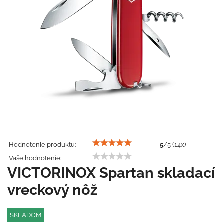
Hodnotenie produktu:
5
/
5
(
14
x)
Vaše hodnotenie:
VICTORINOX Spartan skladací
vreckový nôž
SKLADOM