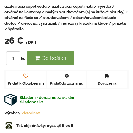
uzatváracia čepeľ veľká / uzatváracia čepeľ malá / vývrtka /
otvárač na konzervy / malým skrutkovačom (aj na krížové skrutky) /
otvárač na fľaše so / skrutkovačom / odstraňovačom izolácie
drôtov / dierovač, výstružník / nerezový krúžok na kľúče / pinzeta
/ špáradlo
26 €
s DPH
Do košíka
ks
Pridať k Obľúbeným
Pridať do zoznamu
Doručenia
Skladom - doručíme za 1-2 dni
skladom:
1
ks
Výrobca:
Victorinox
0911 466 006
Tel. objednávky: