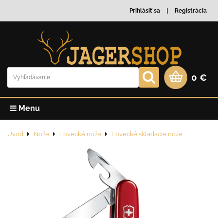
Prihlásiť sa
Registrácia
0 €
Menu
Úvod
Nože
Lovecké nože
Lovecké skladacie nože