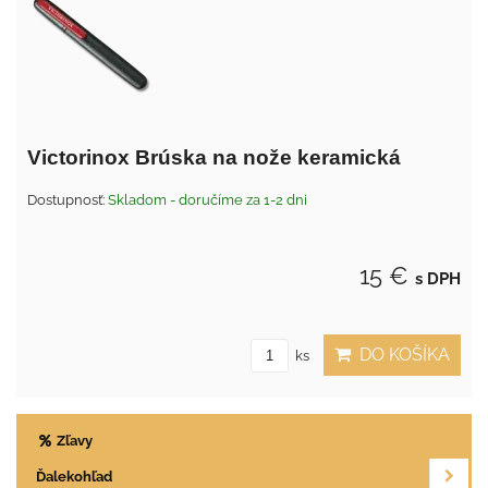
Victorinox Brúska na nože keramická
Dostupnosť:
Skladom - doručíme za 1-2 dni
15 €
s DPH
DO KOŠÍKA
ks
Zľavy
Ďalekohľad