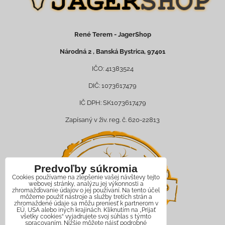
René Terem - JagerShop
Národná 2 , Banská Bystrica, 97401
IČO: 41383524
DIČ: 1073617479
IČ DPH: SK1073617479
Zapísaný v živ. reg. č. 620-22813
Predvoľby súkromia
Cookies používame na zlepšenie vašej návštevy tejto
webovej stránky, analýzu jej výkonnosti a
zhromažďovanie údajov o jej používaní. Na tento účel
môžeme použiť nástroje a služby tretích strán a
zhromaždené údaje sa môžu preniesť k partnerom v
EÚ, USA alebo iných krajinách. Kliknutím na „Prijať
všetky cookies“ vyjadrujete svoj súhlas s týmto
spracovaním. Nižšie môžete nájsť podrobné