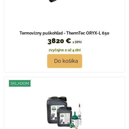
Termovizny puškohľad - ThermTec ORYX-L 650
3820 €
s DPH
zvyčajne 2 až 4 dni
Do košíka
SKLADOM