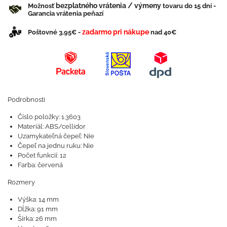
bezplatného vrátenia / výmeny
Možnosť
tovaru do 15 dní -
Garancia vrátenia peňazí
zadarmo pri nákupe
Poštovné 3,95€ -
nad 40€
Podrobnosti
Číslo položky: 1.3603
Materiál: ABS/cellidor
Uzamykateľná čepeľ: Nie
Čepeľ na jednu ruku: Nie
Počet funkcií: 12
Farba: červená
Rozmery
Výška: 14 mm
Dĺžka: 91 mm
Šírka: 26 mm