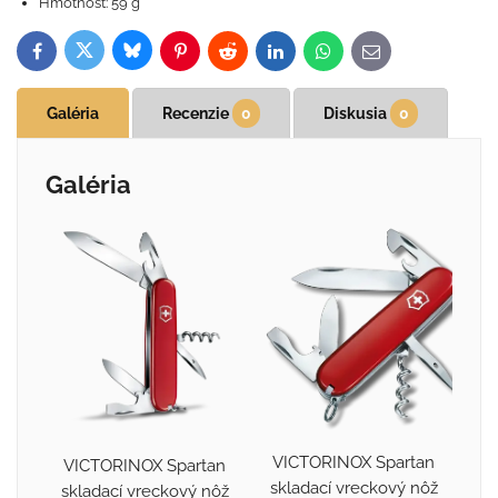
Hmotnosť: 59 g
Bluesky
Twitter
Facebook
Pinterest
Reddit
LinkedIn
WhatsApp
E-
mail
Galéria
Recenzie
0
Diskusia
0
Galéria
VICTORINOX Spartan
VICTORINOX Spartan
skladací vreckový nôž
skladací vreckový nôž