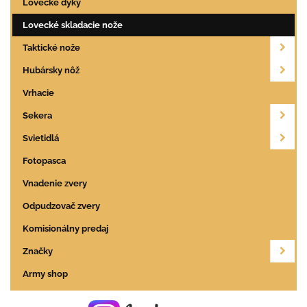
Lovecké dýky
Lovecké skladacie nože
Taktické nože
Hubársky nôž
Vrhacie
Sekera
Svietidlá
Fotopasca
Vnadenie zvery
Odpudzovač zvery
Komisionálny predaj
Značky
Army shop