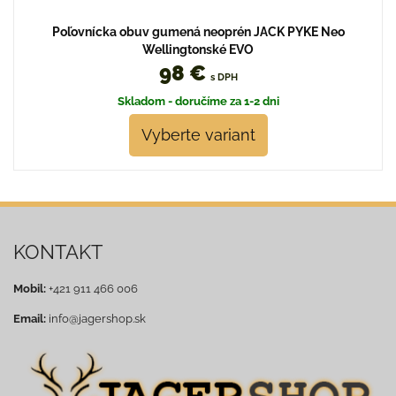
Poľovnícka obuv gumená neoprén JACK PYKE Neo
Wellingtonské EVO
98 €
s DPH
Skladom - doručíme za 1-2 dni
Vyberte variant
KONTAKT
Mobil:
+421 911 466 006
Email:
info@jagershop.sk