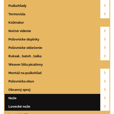
Puškohľady
Termovizia
Kolimátor
Nočné videnie
Poľovnícke doplnky
Poľovnícke oblečenie
Ruksak , batoh , taška
Weaver lišta picatinny
Montáž na puškohľad
Poľovnícka obuv
Obranný sprej
Nože
Lovecké nože