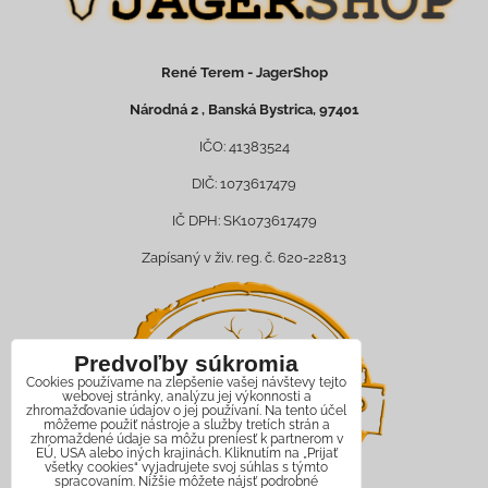
René Terem - JagerShop
Národná 2 , Banská Bystrica, 97401
IČO: 41383524
DIČ: 1073617479
IČ DPH: SK1073617479
Zapísaný v živ. reg. č. 620-22813
Predvoľby súkromia
Cookies používame na zlepšenie vašej návštevy tejto
webovej stránky, analýzu jej výkonnosti a
zhromažďovanie údajov o jej používaní. Na tento účel
môžeme použiť nástroje a služby tretích strán a
zhromaždené údaje sa môžu preniesť k partnerom v
EÚ, USA alebo iných krajinách. Kliknutím na „Prijať
všetky cookies“ vyjadrujete svoj súhlas s týmto
spracovaním. Nižšie môžete nájsť podrobné