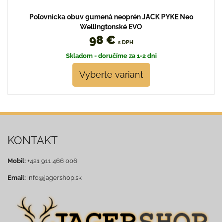
Poľovnícka obuv gumená neoprén JACK PYKE Neo
Wellingtonské EVO
98 €
s DPH
Skladom - doručíme za 1-2 dni
Vyberte variant
KONTAKT
Mobil:
+421 911 466 006
Email:
info@jagershop.sk