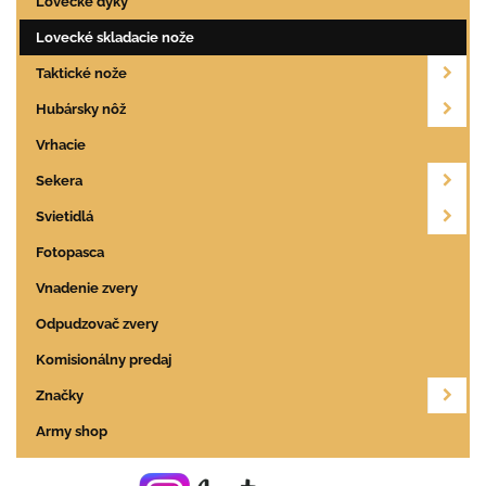
Lovecké dýky
Lovecké skladacie nože
Taktické nože
Hubársky nôž
Vrhacie
Sekera
Svietidlá
Fotopasca
Vnadenie zvery
Odpudzovač zvery
Komisionálny predaj
Značky
Army shop