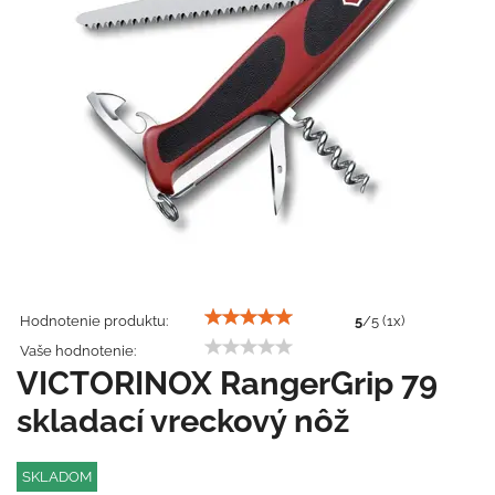
Hodnotenie produktu:
5
/
5
(
1
x)
Vaše hodnotenie:
VICTORINOX RangerGrip 79
skladací vreckový nôž
SKLADOM