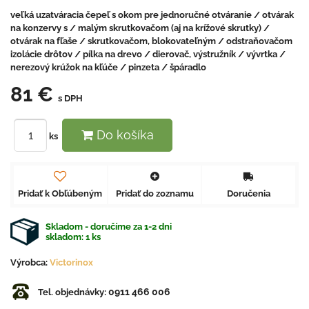
veľká uzatváracia čepeľ s okom pre jednoručné otváranie / otvárak
na konzervy s / malým skrutkovačom (aj na krížové skrutky) /
otvárak na fľaše / skrutkovačom, blokovateľným / odstraňovačom
izolácie drôtov / pílka na drevo / dierovač, výstružník / vývrtka /
nerezový krúžok na kľúče / pinzeta / špáradlo
81 €
s DPH
Do košíka
ks
Pridať k Obľúbeným
Pridať do zoznamu
Doručenia
Skladom - doručíme za 1-2 dni
skladom:
1
ks
Výrobca:
Victorinox
0911 466 006
Tel. objednávky: