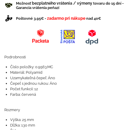
bezplatného vrátenia / výmeny
Možnosť
tovaru do 15 dní -
Garancia vrátenia peňazí
zadarmo pri nákupe
Poštovné 3,95€ -
nad 40€
Podrobnosti
Číslo položky: 0.9563.MC
Materiál: Polyamid
Uzamykateľná čepeľ: Áno
Čepeľ s jednou rukou: Áno
Počet funkcií: 12
Farba: červená
Rozmery
Výška: 25 mm
Dĺžka: 130 mm