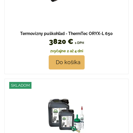
Termovizny puškohľad - ThermTec ORYX-L 650
3820 €
s DPH
zvyčajne 2 až 4 dni
Do košíka
SKLADOM