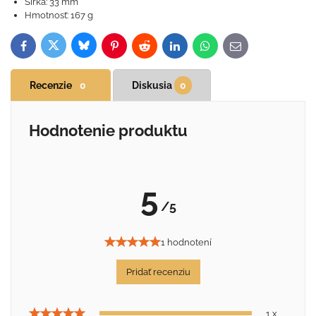
Šírka: 33 mm
Hmotnosť: 167 g
Bluesky
Twitter
Facebook
Pinterest
Reddit
LinkedIn
WhatsApp
E-
mail
Recenzie
0
Diskusia
0
Hodnotenie produktu
5
/5
1 hodnotení
Pridať recenziu
1 x