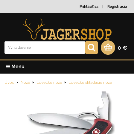
Prihlásiť sa
Registrácia
0 €
Menu
Úvod
Nože
Lovecké nože
Lovecké skladacie nože