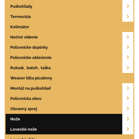
Puškohľady
Termovizia
Kolimátor
Nočné videnie
Poľovnícke doplnky
Poľovnícke oblečenie
Ruksak , batoh , taška
Weaver lišta picatinny
Montáž na puškohľad
Poľovnícka obuv
Obranný sprej
Nože
Lovecké nože