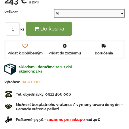
243 €
s DPH
Veľkosť
Do košíka
ks
Pridať k Obľúbeným
Pridať do zoznamu
Doručenia
Skladom - doručíme za 1-2 dni
skladom:
1
ks
Výrobca:
JACK PYKE
0911 466 006
Tel. objednávky:
bezplatného vrátenia / výmeny
Možnosť
tovaru do 15 dní -
Garancia vrátenia peňazí
zadarmo pri nákupe
Poštovné 3,95€ -
nad 40€