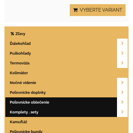
VYBERTE VARIANT
Zľavy
Ďalekohľad
Puškohľady
Termovizia
Kolimátor
Nočné videnie
Poľovnícke doplnky
Poľovnícke oblečenie
Komplety , sety
Kamufláž
Poľovnícke bundy