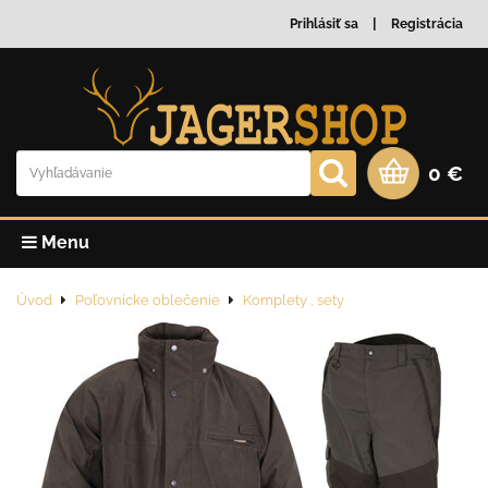
Prihlásiť sa
Registrácia
0 €
Menu
Úvod
Poľovnícke oblečenie
Komplety , sety