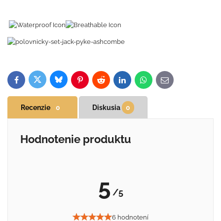
Bluesky
Twitter
Facebook
Pinterest
Reddit
LinkedIn
WhatsApp
E-
mail
Recenzie
0
Diskusia
0
Hodnotenie produktu
5
/5
6 hodnotení