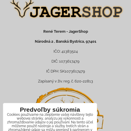
René Terem - JagerShop
Národná 2 , Banská Bystrica, 97401
IČO: 41383524
DIČ: 1073617479
IČ DPH: SK1073617479
Zapísaný v živ. reg. č. 620-22813
Predvoľby súkromia
Cookies používame na zlepšenie vašej návštevy tejto
webovej stránky, analýzu jej výkonnosti a
zhromažďovanie údajov o jej používaní. Na tento účel
môžeme použiť nástroje a služby tretích strán a
zhromaždené údaje sa môžu preniesť k partnerom v