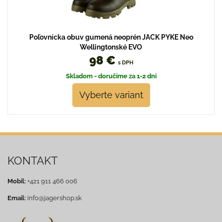
Poľovnícka obuv gumená neoprén JACK PYKE Neo
Wellingtonské EVO
98 €
s DPH
Skladom - doručíme za 1-2 dni
Vyberte variant
KONTAKT
Mobil:
+421 911 466 006
Email:
info@jagershop.sk