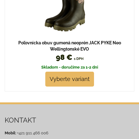
Poľovnícka obuv gumená neoprén JACK PYKE Neo
Wellingtonské EVO
98 €
s DPH
Skladom - doručíme za 1-2 dni
Vyberte variant
KONTAKT
Mobil:
+421 911 466 006