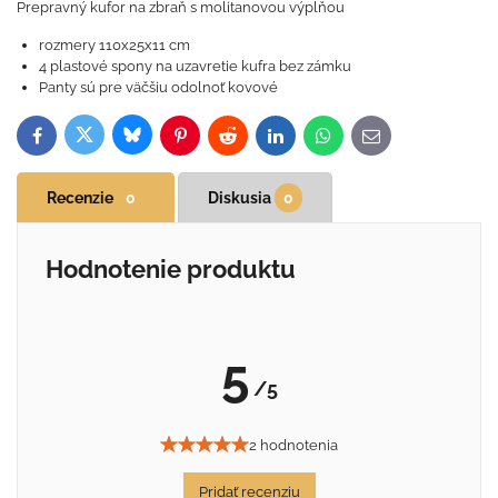
Prepravný kufor na zbraň s molitanovou výplňou
rozmery 110x25x11 cm
4 plastové spony na uzavretie kufra bez zámku
Panty sú pre väčšiu odolnoť kovové
Bluesky
Twitter
Facebook
Pinterest
Reddit
LinkedIn
WhatsApp
E-
mail
Recenzie
0
Diskusia
0
Hodnotenie produktu
5
/5
2 hodnotenia
Pridať recenziu