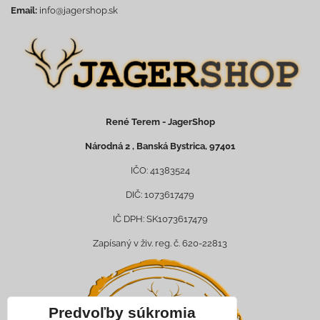
Email:
info@jagershop.sk
René Terem - JagerShop
Národná 2 , Banská Bystrica, 97401
IČO: 41383524
DIČ: 1073617479
IČ DPH: SK1073617479
Zapísaný v živ. reg. č. 620-22813
Predvoľby súkromia