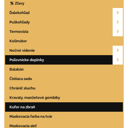
Zľavy
Ďalekohľad
Puškohľady
Termovizia
Kolimátor
Nočné videnie
Poľovnícke doplnky
Balabán
Čistiaca sada
Chránič sluchu
Kravaty, manžetové gombíky
Kufor na zbraň
Maskovacia farba na tvár
Maskovacia sieť