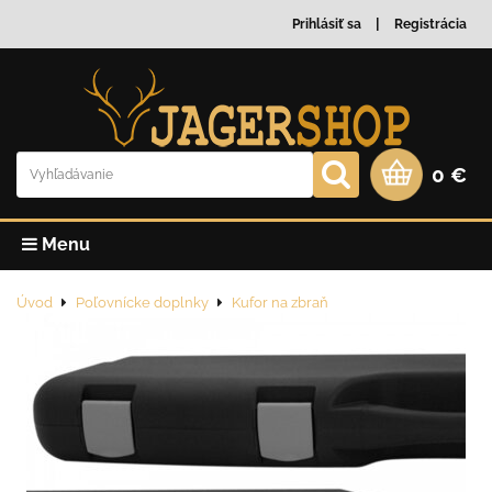
Prihlásiť sa
Registrácia
0 €
Menu
Úvod
Poľovnícke doplnky
Kufor na zbraň