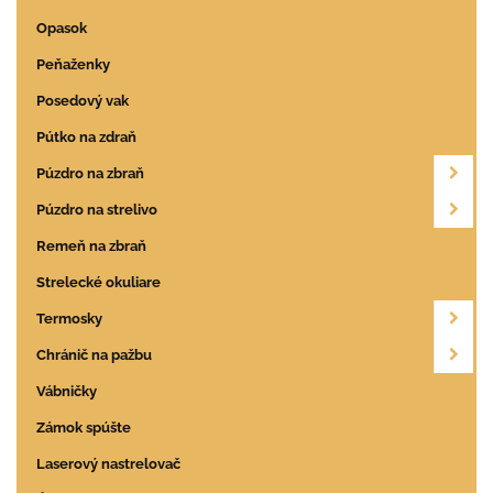
Opasok
Peňaženky
Posedový vak
Pútko na zdraň
Púzdro na zbraň
Púzdro na strelivo
Remeň na zbraň
Strelecké okuliare
Termosky
Chránič na pažbu
Vábničky
Zámok spúšte
Laserový nastrelovač