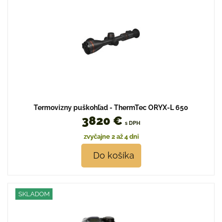
Termovizny puškohľad - ThermTec ORYX-L 650
3820 €
s DPH
zvyčajne 2 až 4 dni
Do košíka
SKLADOM