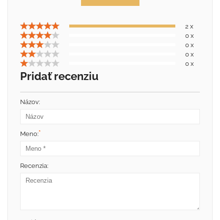
2 x
0 x
0 x
0 x
0 x
Pridať recenziu
Názov:
*
Meno:
Recenzia: