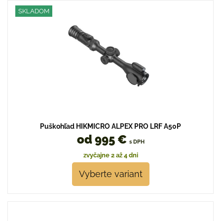
SKLADOM
Puškohľad HIKMICRO ALPEX PRO LRF A50P
od 995 €
s DPH
zvyčajne 2 až 4 dni
Vyberte variant