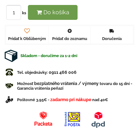
Do košíka
ks
Pridať k Obľúbeným
Pridať do zoznamu
Doručenia
Skladom - doručíme za 1-2 dni
0911 466 006
Tel. objednávky:
bezplatného vrátenia / výmeny
Možnosť
tovaru do 15 dní -
Garancia vrátenia peňazí
zadarmo pri nákupe
Poštovné 3,95€ -
nad 40€