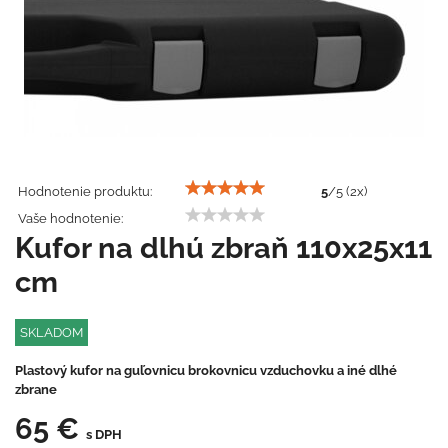
Hodnotenie produktu:
5
/
5
(
2
x)
Vaše hodnotenie:
Kufor na dlhú zbraň 110x25x11
cm
SKLADOM
Plastový kufor na guľovnicu brokovnicu vzduchovku a iné dlhé
zbrane
65 €
s DPH