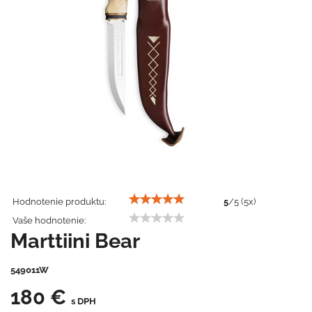
Hodnotenie produktu:
5
/
5
(
5
x)
Vaše hodnotenie:
Marttiini Bear
549011W
180 €
s DPH