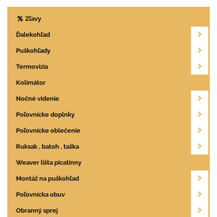
Zľavy
Ďalekohľad
Puškohľady
Termovizia
Kolimátor
Nočné videnie
Poľovnícke doplnky
Poľovnícke oblečenie
Ruksak , batoh , taška
Weaver lišta picatinny
Montáž na puškohľad
Poľovnícka obuv
Obranný sprej