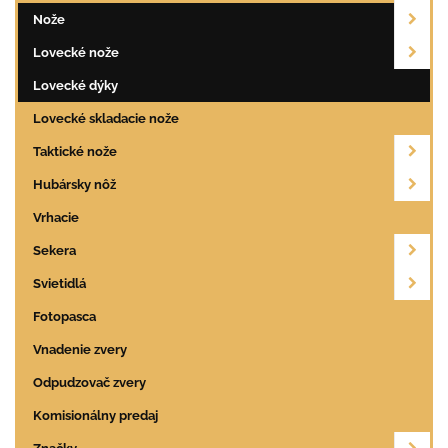
Nože
Lovecké nože
Lovecké dýky
Lovecké skladacie nože
Taktické nože
Hubársky nôž
Vrhacie
Sekera
Svietidlá
Fotopasca
Vnadenie zvery
Odpudzovač zvery
Komisionálny predaj