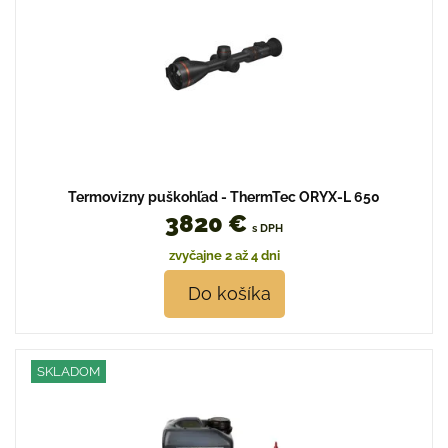
Termovizny puškohľad - ThermTec ORYX-L 650
3820 €
s DPH
zvyčajne 2 až 4 dni
Do košíka
SKLADOM