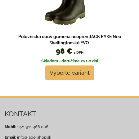
Poľovnícka obuv gumená neoprén JACK PYKE Neo
Wellingtonské EVO
98 €
s DPH
Skladom - doručíme za 1-2 dni
Vyberte variant
KONTAKT
Mobil:
+421 911 466 006
Email:
info@jagershop.sk