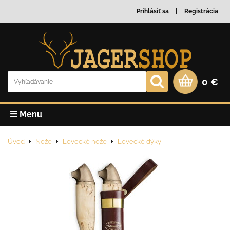
Prihlásiť sa
Registrácia
0 €
Menu
Úvod
Nože
Lovecké nože
Lovecké dýky