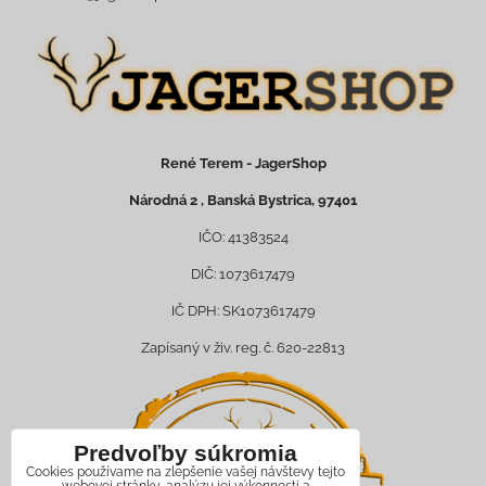
René Terem - JagerShop
Národná 2 , Banská Bystrica, 97401
IČO: 41383524
DIČ: 1073617479
IČ DPH: SK1073617479
Zapísaný v živ. reg. č. 620-22813
Predvoľby súkromia
Cookies používame na zlepšenie vašej návštevy tejto