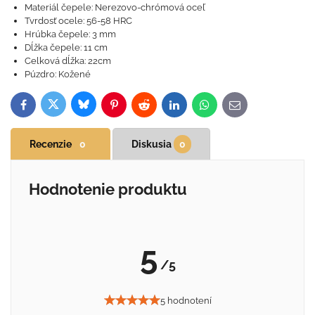
Materiál čepele: Nerezovo-chrómová oceľ
Tvrdosť ocele: 56-58 HRC
Hrúbka čepele: 3 mm
Dĺžka čepele: 11 cm
Celková dĺžka: 22cm
Púzdro: Kožené
Bluesky
Twitter
Facebook
Pinterest
Reddit
LinkedIn
WhatsApp
E-
mail
Recenzie
0
Diskusia
0
Hodnotenie produktu
5
/5
5 hodnotení