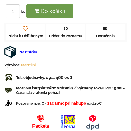
Do košíka
ks
Pridať k Obľúbeným
Pridať do zoznamu
Doručenia
Na otázku
Výrobca:
Marttiini
0911 466 006
Tel. objednávky:
bezplatného vrátenia / výmeny
Možnosť
tovaru do 15 dní -
Garancia vrátenia peňazí
zadarmo pri nákupe
Poštovné 3,95€ -
nad 40€