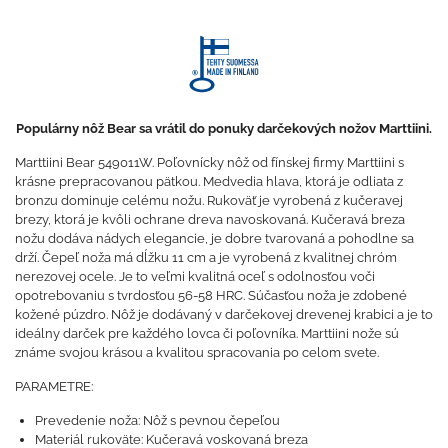
Populárny nôž Bear sa vrátil do ponuky darčekových nožov Marttiini.
Marttiini Bear 549011W. Poľovnícky nôž od fínskej firmy Marttiini s
krásne prepracovanou pätkou. Medvedia hlava, ktorá je odliata z
bronzu dominuje celému nožu. Rukoväť je vyrobená z kučeravej
brezy, ktorá je kvôli ochrane dreva navoskovaná. Kučeravá breza
nožu dodáva nádych elegancie, je dobre tvarovaná a pohodlne sa
drží. Čepeľ noža má dĺžku 11 cm a je vyrobená z kvalitnej chróm
nerezovej ocele. Je to veľmi kvalitná oceľ s odolnosťou voči
opotrebovaniu s tvrdosťou 56-58 HRC. Súčasťou noža je zdobené
kožené púzdro. Nôž je dodávaný v darčekovej drevenej krabici a je to
ideálny darček pre každého lovca či poľovníka. Marttiini nože sú
známe svojou krásou a kvalitou spracovania po celom svete.
PARAMETRE:
Prevedenie noža: Nôž s pevnou čepeľou
Materiál rukoväte: Kučeravá voskovaná breza