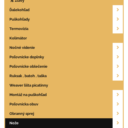
Zľavy
Ďalekohľad
Puškohľady
Termovizia
Kolimátor
Nočné videnie
Poľovnícke doplnky
Poľovnícke oblečenie
Ruksak , batoh , taška
Weaver lišta picatinny
Montáž na puškohľad
Poľovnícka obuv
Obranný sprej
Nože