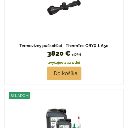
Termovizny puškohľad - ThermTec ORYX-L 650
3820 €
s DPH
zvyčajne 2 až 4 dni
Do košíka
SKLADOM