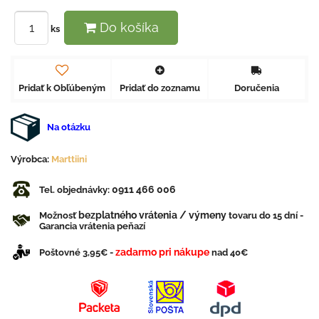
Do košíka
ks
Pridať k Obľúbeným
Pridať do zoznamu
Doručenia
Na otázku
Výrobca:
Marttiini
0911 466 006
Tel. objednávky:
bezplatného vrátenia / výmeny
Možnosť
tovaru do 15 dní -
Garancia vrátenia peňazí
zadarmo pri nákupe
Poštovné 3,95€ -
nad 40€