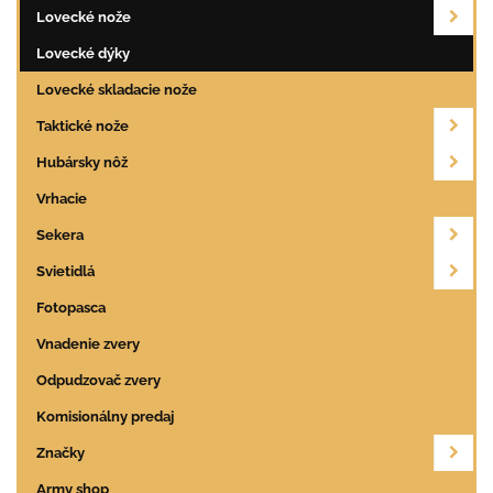
Lovecké nože
Lovecké dýky
Lovecké skladacie nože
Taktické nože
Hubársky nôž
Vrhacie
Sekera
Svietidlá
Fotopasca
Vnadenie zvery
Odpudzovač zvery
Komisionálny predaj
Značky
Army shop