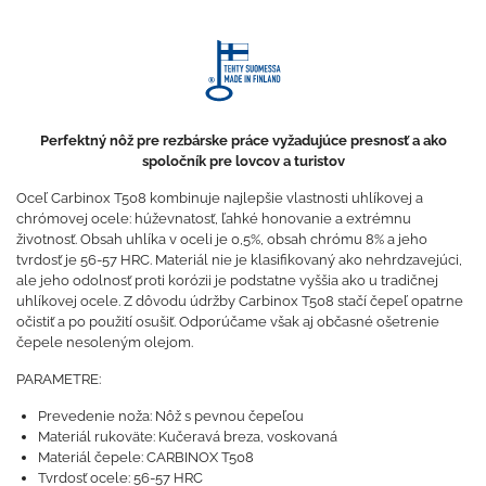
Perfektný nôž pre rezbárske práce vyžadujúce presnosť a ako
spoločník pre lovcov a turistov
Oceľ Carbinox T508 kombinuje najlepšie vlastnosti uhlíkovej a
chrómovej ocele: húževnatosť, ľahké honovanie a extrémnu
životnosť. Obsah uhlíka v oceli je 0,5%, obsah chrómu 8% a jeho
tvrdosť je 56-57 HRC. Materiál nie je klasifikovaný ako nehrdzavejúci,
ale jeho odolnosť proti korózii je podstatne vyššia ako u tradičnej
uhlíkovej ocele. Z dôvodu údržby Carbinox T508 stačí čepeľ opatrne
očistiť a po použití osušiť. Odporúčame však aj občasné ošetrenie
čepele nesoleným olejom.
PARAMETRE:
Prevedenie noža: Nôž s pevnou čepeľou
Materiál rukoväte: Kučeravá breza, voskovaná
Materiál čepele: CARBINOX T508
Tvrdosť ocele: 56-57 HRC