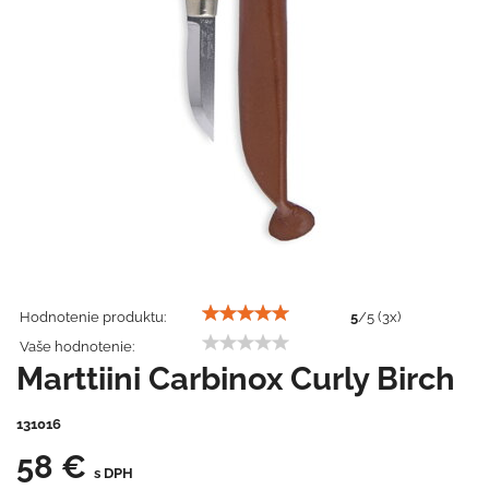
Hodnotenie produktu:
5
/
5
(
3
x)
Vaše hodnotenie:
Marttiini Carbinox Curly Birch
131016
58 €
s DPH