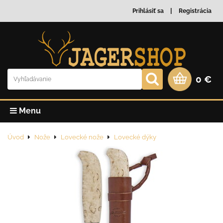
Prihlásiť sa
Registrácia
0 €
Menu
Úvod
Nože
Lovecké nože
Lovecké dýky