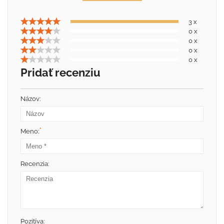
3 x
0 x
0 x
0 x
0 x
Pridať recenziu
Názov:
*
Meno:
Recenzia:
Pozitíva: