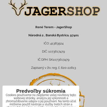
René Terem - JagerShop
Národná 2 , Banská Bystrica, 97401
IČO: 41383524
DIČ: 1073617479
IČ DPH: SK1073617479
Zapísaný v živ. reg. č. 620-22813
Predvoľby súkromia
Cookies používame na zlepšenie vašej návštevy tejto
webovej stránky, analýzu jej výkonnosti a
zhromažďovanie údajov o jej používaní. Na tento účel
môžeme použiť nástroje a služby tretích strán a