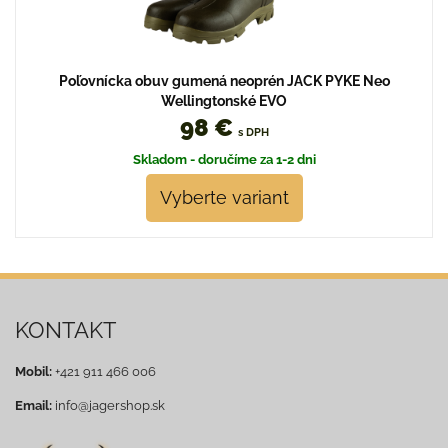
Poľovnícka obuv gumená neoprén JACK PYKE Neo
Wellingtonské EVO
98 €
s DPH
Skladom - doručíme za 1-2 dni
Vyberte variant
KONTAKT
Mobil:
+421 911 466 006
Email:
info@jagershop.sk