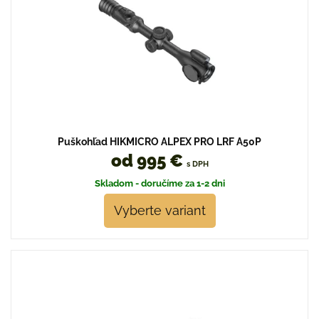
Puškohľad HIKMICRO ALPEX PRO LRF A50P
od 995 €
s DPH
Skladom - doručíme za 1-2 dni
Vyberte variant