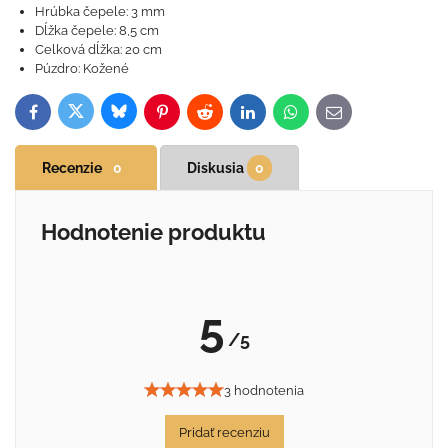
Hrúbka čepele: 3 mm
Dĺžka čepele: 8,5 cm
Celková dĺžka: 20 cm
Púzdro: Kožené
Bluesky
Twitter
Facebook
Pinterest
Reddit
LinkedIn
WhatsApp
E-
mail
Recenzie
0
Diskusia
0
Hodnotenie produktu
5
/5
3 hodnotenia
Pridať recenziu